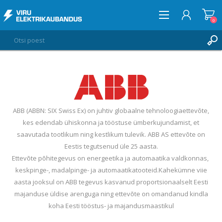
0
LOGI SISSE
SOOVIKORV
0
ABB (ABBN: SIX Swiss Ex) on juhtiv globaalne tehnoloogiaettevõte,
kes edendab ühiskonna ja tööstuse ümberkujundamist, et
saavutada tootlikum ning kestlikum tulevik. ABB AS ettevõte on
Eestis tegutsenud üle 25 aasta.
Ettevõte põhitegevus on energeetika ja automaatika valdkonnas,
keskpinge-, madalpinge- ja automaatikatooteid.Kahekümne viie
aasta jooksul on ABB tegevus kasvanud proportsionaalselt Eesti
majanduse üldise arenguga ning ettevõte on omandanud kindla
koha Eesti tööstus- ja majandusmaastikul