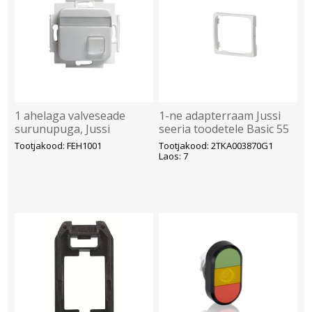
1 ahelaga valveseade
1-ne adapterraam Jussi
surunupuga, Jussi
seeria toodetele Basic 55
raami, valge
Tootjakood: FEH1001
Tootjakood: 2TKA003870G1
Laos: 7