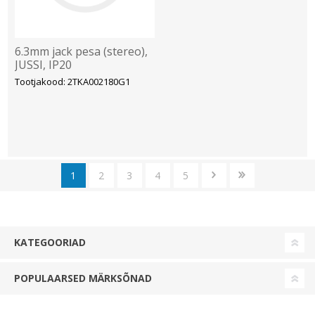
6.3mm jack pesa (stereo),
JUSSI, IP20
Tootjakood: 2TKA002180G1
1
2
3
4
5
KATEGOORIAD
POPULAARSED MÄRKSÕNAD