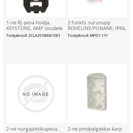
1-ne RJ-pesa hoidja,
2 funkts. surunupp
KEYSTONE, AMP sisudele
ROHELINE/PUNANE, IP66,
(kattele N2118.1 ) Zenit
ABB
Tootjakood: 2CLA201800A1001
Tootjakood: MPD1-11Y
2-ne nurgapistikupesa,
2-ne pindpaigaldus karp