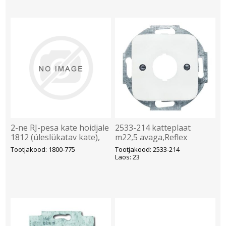
2-ne RJ-pesa kate hoidjale
2533-214 katteplaat
1812 (üleslükatav kate),
m22,5 avaga,Reflex
matt must, Impuls
Tootjakood: 1800-775
Tootjakood: 2533-214
Laos: 23