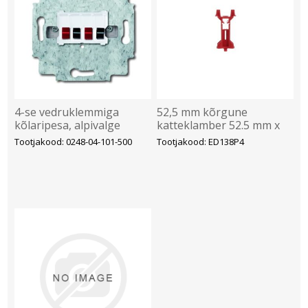
4-se vedruklemmiga
52,5 mm kõrgune
kõlaripesa, alpivalge
katteklamber 52.5 mm x
16 mm x 29.5 mm, ABB
Tootjakood: 0248-04-101-500
Tootjakood: ED138P4