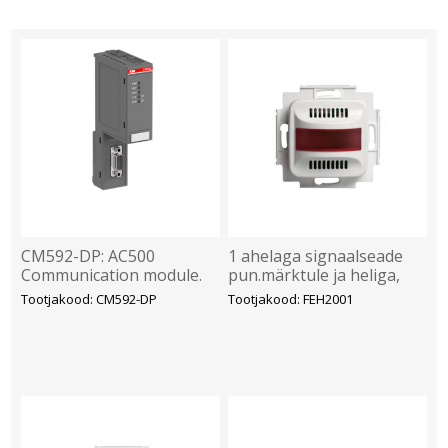
CM592-DP: AC500
1 ahelaga signaalseade
Communication module.
pun.märktule ja heliga,
PROFIBUS master. 1 serial
Jussi
Tootjakood: CM592-DP
Tootjakood: FEH2001
interface RS485.