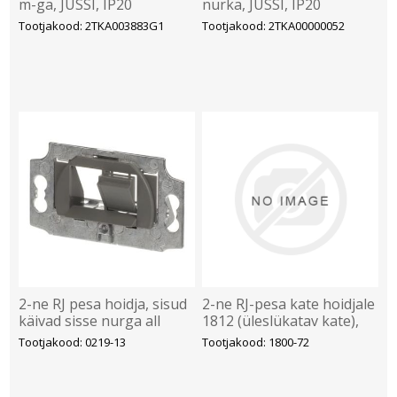
m-ga, JUSSI, IP20
nurka, JUSSI, IP20
Tootjakood: 2TKA003883G1
Tootjakood: 2TKA00000052
2-ne RJ pesa hoidja, sisud
2-ne RJ-pesa kate hoidjale
käivad sisse nurga all
1812 (üleslükatav kate),
beež, Impuls
Tootjakood: 0219-13
Tootjakood: 1800-72