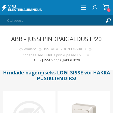
0
ABB - JUSSI PINDPAIGALDUS IP20
LOGI SISSE
SOOVIKORV
Avaleht
INSTALLATSIOONITARVIKUD
0
Pinnapealsed lülitid ja pistikupesad IP20
ABB - JUSSI pindpaigaldus IP20
Hindade nägemiseks
LOGI SISSE
või
HAKKA
PÜSIKLIENDIKS
!