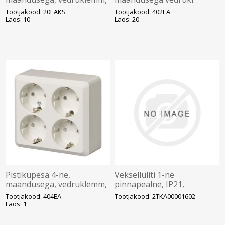
pinnapealne, Jussi, IP20,
pinnapealne, Jussi, IP20,
Tootjakood: 20EAKS
Tootjakood: 402EA
valge
valge
Laos: 10
Laos: 20
Pistikupesa 4-ne,
Veksellüliti 1-ne
maandusega, vedruklemm,
pinnapealne, IP21,
IP20 valge, pinnapealne,
antratsiit Impressivo
Tootjakood: 404EA
Tootjakood: 2TKA00001602
Jussi, IP20, valge
Laos: 1