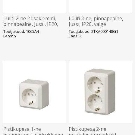
Lüliti 2-ne 2 lisaklemmi,
Lüliti 3-ne, pinnapealne,
pinnapealne, Jussi, IP20,
Jussi, IP20, valge
valge
Tootjakood: 1065A4
Tootjakood: 2TKA000148G1
Laos: 5
Laos: 2
Pistikupesa 1-ne
Pistikupesa 2-ne
maandusega, vedruklemm,
maandusega vedrukl.