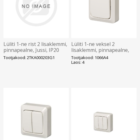
Lüliti 1-ne rist 2 lisaklemmi,
Lüliti 1-ne veksel 2
pinnapealne, Jussi, IP20
lisaklemmi, pinnapealne,
Jussi, IP20, valge
Tootjakood: 2TKA000203G1
Tootjakood: 1066A4
Laos: 4