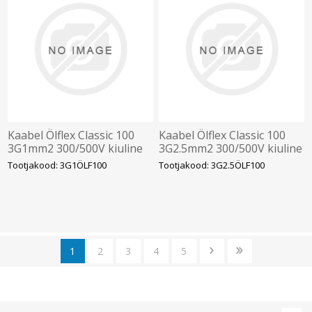
Kaabel Ölflex Classic 100
Kaabel Ölflex Classic 100
3G1mm2 300/500V kiuline
3G2.5mm2 300/500V kiuline
vär.sooned
värvilised sooned
Tootjakood: 3G1ÖLF100
Tootjakood: 3G2.5ÖLF100
1
2
3
4
5