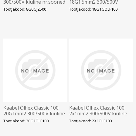
300/500V kiuline nr.sooned
18G1.5mm2 300/500V
kiuline vär.sooned
Tootjakood: 8G0.5JZ500
Tootjakood: 18G1.5ÖLF100
Kaabel Ölflex Classic 100
Kaabel Ölflex Classic 100
20G1mm2 300/500V kiuline
2x1mm2 300/500V kiuline
vär.sooned
vär.sooned
Tootjakood: 20G1ÖLF100
Tootjakood: 2X1ÖLF100