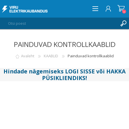
0
PAINDUVAD KONTROLLKAABLID
LOGI SISSE
SOOVIKORV
Avaleht
KAABLID
Painduvad kontrollkaablid
0
Hindade nägemiseks
LOGI SISSE
või
HAKKA
PÜSIKLIENDIKS
!