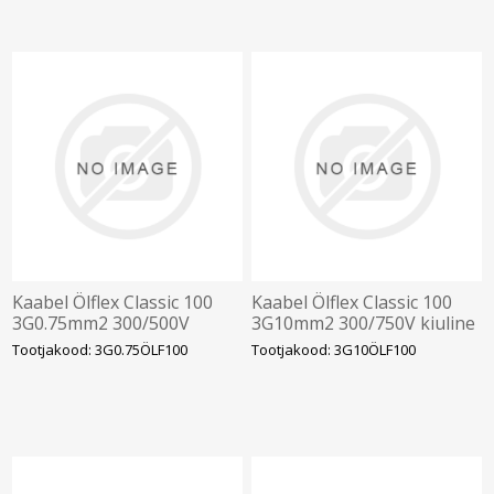
Kaabel Ölflex Classic 100
Kaabel Ölflex Classic 100
3G0.75mm2 300/500V
3G10mm2 300/750V kiuline
kiuline vär.sooned
värv.sooned
Tootjakood: 3G0.75ÖLF100
Tootjakood: 3G10ÖLF100