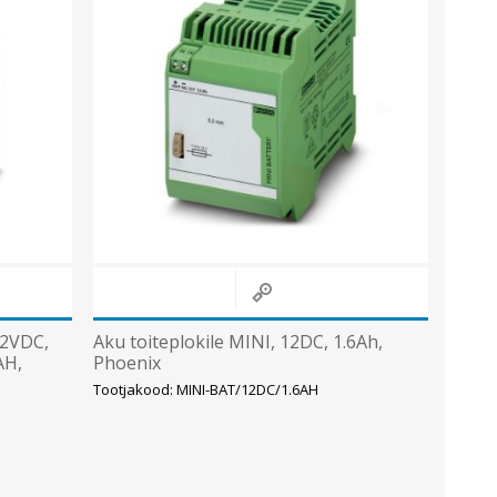
Metallkilbid, süvispaigaldus
Metallkilbid, pindpaigaldus
Kilbid, aluspaigaldus
Plastkilbid, süvispaigaldus
Vaata kõiki
VALGUSTUS
12VDC,
Aku toiteplokile MINI, 12DC, 1.6Ah,
AH,
Phoenix
Tootjakood: MINI-BAT/12DC/1.6AH