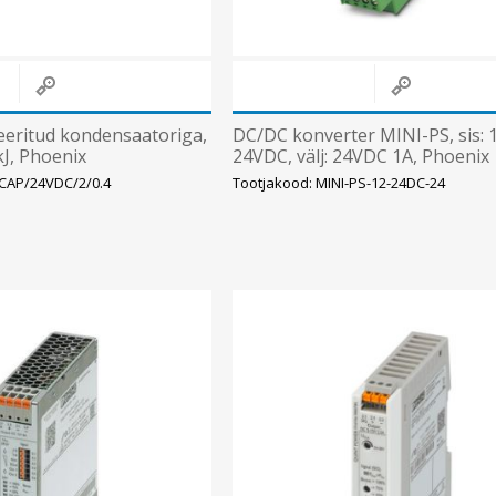
eeritud kondensaatoriga,
DC/DC konverter MINI-PS, sis: 
kJ, Phoenix
24VDC, välj: 24VDC 1A, Phoenix
-CAP/24VDC/2/0.4
Tootjakood: MINI-PS-12-24DC-24