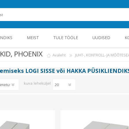
ENDIKS
MEIST
TULE TÖÖLE
UUDISED
K
KID, PHOENIX
Avaleht
JUHT-, KONTROLL- JA MÕÕTES
ROHEENERGIA JA TÖÖSTUSELEKTROONIKA
gemiseks
LOGI SISSE
või
HAKKA PÜSIKLIENDIK
kuva
leheküljel