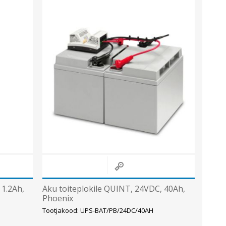
Sisevalgustid
Tulekindlad valgustid ja tarvikud
Tööstusvalgustid
Siinid ja valgustid
Vaata kõiki
 1.2Ah,
Aku toiteplokile QUINT, 24VDC, 40Ah,
Phoenix
Tootjakood: UPS-BAT/PB/24DC/40AH