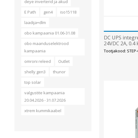
deye inverterid ja akud
E Path
gen4
iso15118
laadija+dlm
obo kampaania 01.06-31.08
DC UPS integr
24VDC 2A, 0.4 
obo maanduselektrood
Tootjakood: STEP
kampaania
omroni releed
Outlet
shelly gen3
thunor
top solar
valgustite kampaania
20.04.2026 - 31.07.2026
xtrem kummikaabel