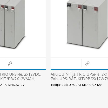
Päikeseenergia
Elektriautode laadijad ja komponendid
Kontrollerid
Sagedusmuundurid
Vaata kõiki
INSTALLATSIOONITARVIKUD
TRIO UPSi-le, 2x12VDC,
Aku QUINT ja TRIO UPSi-le, 2x
-KIT/PB/2X12V/4AH,
7Ah, UPS-BAT-KIT/PB/2X12V/7
Phoenix
BAT-KIT/PB/2X12V
Tootjakood: UPS-BAT-KIT/PB/2X12V