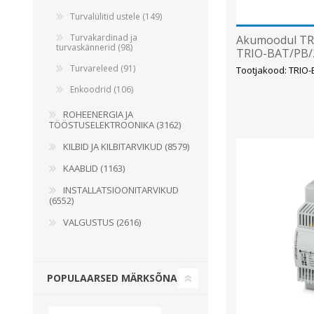
Turvalülitid ustele (149)
Turvakardinad ja
Akumoodul TRI
turvaskännerid (98)
TRIO-BAT/PB/
Turvareleed (91)
Tootjakood: TRIO
Enkoodrid (106)
ROHEENERGIA JA
TÖÖSTUSELEKTROONIKA (3162)
KILBID JA KILBITARVIKUD (8579)
KAABLID (1163)
INSTALLATSIOONITARVIKUD
(6552)
VALGUSTUS (2616)
POPULAARSED MÄRKSÕNAD