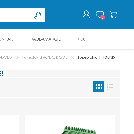
0
ONTAKT
KAUBAMÄRGID
KKK
LOGI SISSE
EADMED
Toiteplokid AC/DC, DC/DC
Toiteplokid, PHOENIX
KILBID JA KILBITARVIKUD
S
!