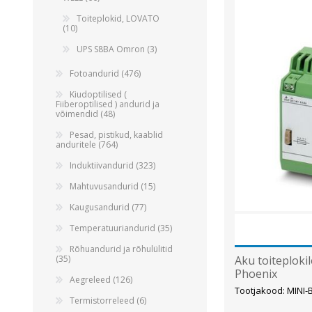
Alumiiniumkaablid ja -juhtmed
Toiteplokid, LOVATO
Vaskkaablid ja -juhtmed
(10)
Painduvad kontrollkaablid
UPS S8BA Omron (3)
Nõrkvoolukaablid
Fotoandurid (476)
Kiudoptilised (
Fiiberoptilised ) andurid ja
võimendid (48)
Pesad, pistikud, kaablid
anduritele (764)
Induktiivandurid (323)
Mahtuvusandurid (15)
Kaugusandurid (77)
Temperatuuriandurid (35)
Rõhuandurid ja rõhulülitid
Aku toiteploki
(35)
Phoenix
Aegreleed (126)
Tootjakood: MINI
Termistorreleed (6)