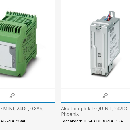
Süvistatavad lülitid ja pistikupesad IP44
Pinnapealsed lülitid ja pistikupesad IP20
Pinnapealsed lülitid ja pistikupesad IP44
Pinnapealsed lülitid ja pistikupesad IP55, IP65, IP67
Vaata kõiki
le MINI, 24DC, 0.8Ah,
Aku toiteplokile QUINT, 24VDC,
Phoenix
-BAT/24DC/0.8AH
Tootjakood: UPS-BAT/PB/24DC/1.2A