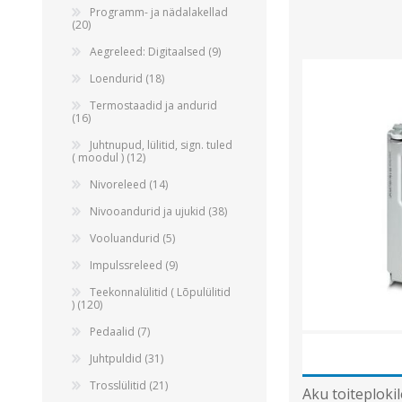
Programm- ja nädalakellad
(20)
Aegreleed: Digitaalsed (9)
Loendurid (18)
Termostaadid ja andurid
(16)
Juhtnupud, lülitid, sign. tuled
( moodul ) (12)
Nivoreleed (14)
Nivooandurid ja ujukid (38)
Vooluandurid (5)
Impulssreleed (9)
Teekonnalülitid ( Lõpulülitid
) (120)
Pedaalid (7)
Juhtpuldid (31)
Trosslülitid (21)
Aku toiteploki