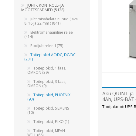
JUHT-, KONTROLL- JA
Juhtimisahelate nupud ( ava 8, 16 ja 22 mm )
MÕÕTESEADMED (5128)
Elektromehaaniline relee
Juhtimisahelate nupud ( ava
8, 16 ja 22 mm ) (841)
Pooljuhtreleed
Elektromehaaniline relee
Toiteplokid AC/DC, DC/DC
(414)
Vaata kõiki
Pooljuhtreleed (75)
Toiteplokid AC/DC, DC/DC
(231)
KAABLID
Toiteplokid, 1 faas,
OMRON (39)
Toiteplokid, 3 faas,
OMRON (9)
Aku QUINT ja 
Toiteplokid, PHOENIX
4Ah, UPS-BAT
(93)
Phoenix
Tootjakood: UPS-
Toiteplokid, SIEMENS
(10)
Toiteplokid, ELKO (1)
Toiteplokid, MEAN
WELL (66)