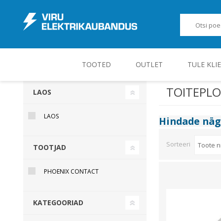
TOOTED
OUTLET
TULE KLI
TOITEPLO
LAOS
JUHT-, KONTROLL- JA MÕÕTESEADMED
LAOS
Hindade nä
Sorteeri
TOOTJAD
PHOENIX CONTACT
KATEGOORIAD