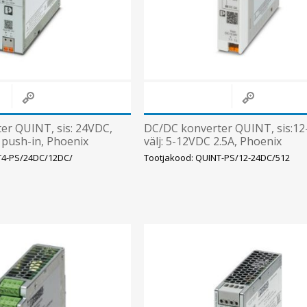
er QUINT, sis: 24VDC,
DC/DC konverter QUINT, sis:12
, push-in, Phoenix
välj: 5-12VDC 2.5A, Phoenix
T4-PS/24DC/12DC/
Tootjakood: QUINT-PS/12-24DC/512