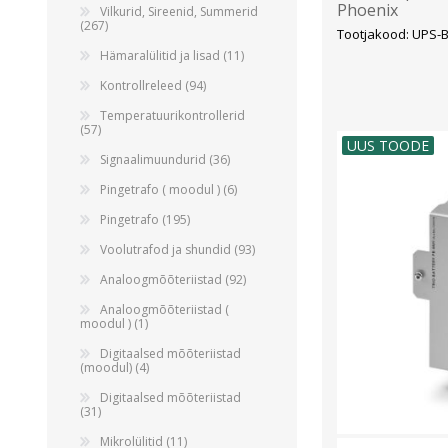
Phoenix
Vilkurid, Sireenid, Summerid
(267)
Tootjakood: UPS-
Hämaralülitid ja lisad (11)
Kontrollreleed (94)
Temperatuurikontrollerid
(57)
UUS TOODE
Signaalimuundurid (36)
Pingetrafo ( moodul ) (6)
Pingetrafo (195)
Voolutrafod ja shundid (93)
Analoogmõõteriistad (92)
Analoogmõõteriistad (
moodul ) (1)
Digitaalsed mõõteriistad
(moodul) (4)
Digitaalsed mõõteriistad
(31)
Mikrolülitid (11)