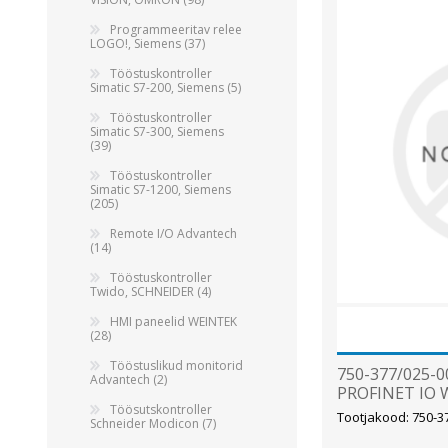
Alumiiniumkaablid ja -juhtmed
Programmeeritav relee
Vaskkaablid ja -juhtmed
LOGO!, Siemens (37)
Painduvad kontrollkaablid
Tööstuskontroller
Simatic S7-200, Siemens (5)
Nõrkvoolukaablid
Tööstuskontroller
Simatic S7-300, Siemens
(39)
Tööstuskontroller
Simatic S7-1200, Siemens
(205)
Remote I/O Advantech
(14)
Tööstuskontroller
Twido, SCHNEIDER (4)
HMI paneelid WEINTEK
(28)
Tööstuslikud monitorid
750-377/025-0
Advantech (2)
PROFINET IO 
Töösutskontroller
Tootjakood: 750-3
Schneider Modicon (7)