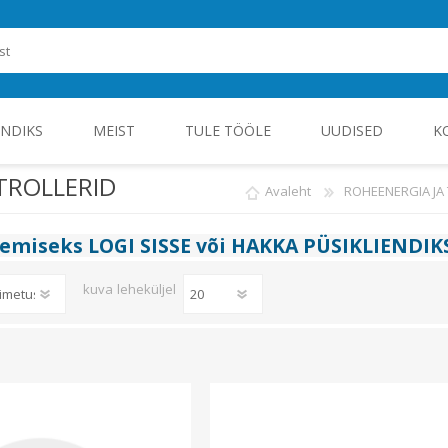
ENDIKS
MEIST
TULE TÖÖLE
UUDISED
K
TROLLERID
Avaleht
ROHEENERGIA J
ROHEENERGIA JA TÖÖSTUSELEKTROONIKA
gemiseks
LOGI SISSE
või
HAKKA PÜSIKLIENDIK
kuva
leheküljel