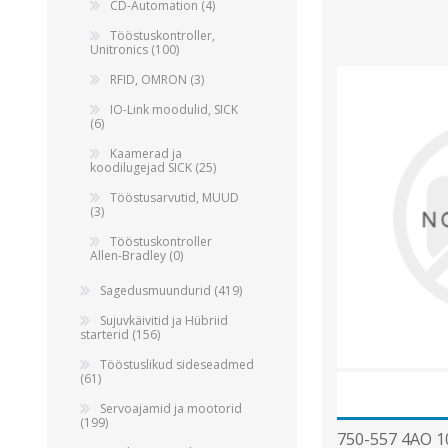
CD-Automation (4)
Tööstuskontroller,
Unitronics (100)
RFID, OMRON (3)
IO-Link moodulid, SICK
(6)
Kaamerad ja
koodilugejad SICK (25)
Tööstusarvutid, MUUD
(3)
Tööstuskontroller
Allen-Bradley (0)
Sagedusmuundurid (419)
Sujuvkäivitid ja Hübriid
starterid (156)
Tööstuslikud sideseadmed
(61)
Servoajamid ja mootorid
(199)
750-557 4AO 