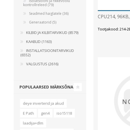
Isolatsiooni ja rikkevoolu
kontrollreleed (79)
Seadmed haiglatele (36)
CPU214, 96KB,
Generaatorid (5)
Tootjakood: 214-
KILBID JA KILBITARVIKUD (8579)
KAABLID (1163)
INSTALLATSIOONITARVIKUD
(6552)
VALGUSTUS (2616)
POPULAARSED MÄRKSÕNAD
deye inverterid ja akud
E Path
gen4
iso15118
laadija+dlm