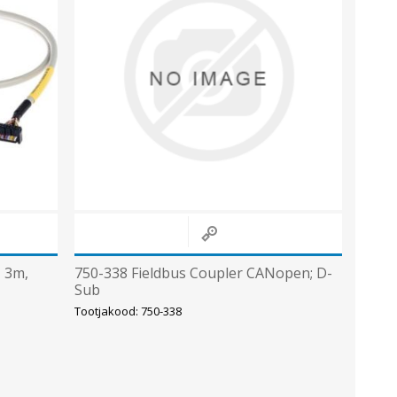
Metallkilbid, süvispaigaldus
Metallkilbid, pindpaigaldus
Kilbid, aluspaigaldus
Plastkilbid, süvispaigaldus
Vaata kõiki
VALGUSTUS
, 3m,
750-338 Fieldbus Coupler CANopen; D-
Sub
Tootjakood: 750-338