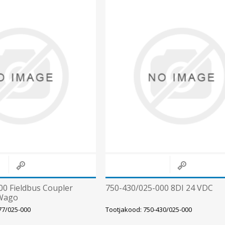
Süvistatavad lülitid ja pistikupesad IP44
Pinnapealsed lülitid ja pistikupesad IP20
Pinnapealsed lülitid ja pistikupesad IP44
Pinnapealsed lülitid ja pistikupesad IP55, IP65, IP67
Vaata kõiki
00 Fieldbus Coupler
750-430/025-000 8DI 24 VDC
Wago
77/025-000
Tootjakood: 750-430/025-000