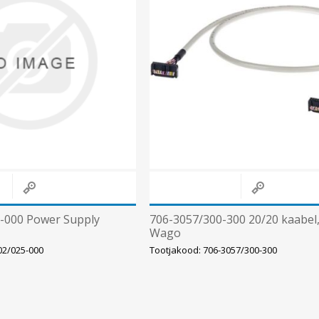
Päikeseenergia
Elektriautode laadijad ja komponendid
Kontrollerid
Sagedusmuundurid
Vaata kõiki
INSTALLATSIOONITARVIKUD
-000 Power Supply
706-3057/300-300 20/20 kaabel
Wago
02/025-000
Tootjakood: 706-3057/300-300