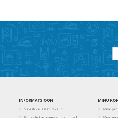
INFORMATSIOON
MINU KO
Valesti väljastatud kaup
Minu prof
Küpsiste kasutamise põhimõtted
Minu e-p