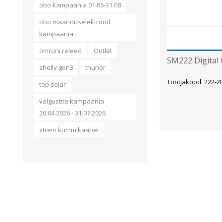
obo kampaania 01.06-31.08
obo maanduselektrood
kampaania
omroni releed
Outlet
SM222 Digital
shelly gen3
thunor
Tootjakood: 222-2
top solar
valgustite kampaania
20.04.2026 - 31.07.2026
xtrem kummikaabel