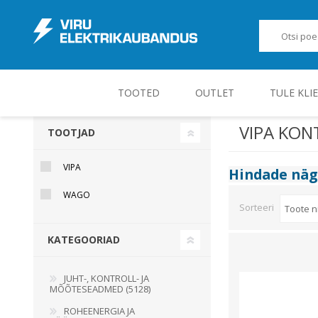
TOOTED
OUTLET
TULE KLI
VIPA KON
TOOTJAD
JUHT-, KONTROLL- JA MÕÕTESEADMED
VIPA
Hindade nä
WAGO
Sorteeri
KATEGOORIAD
JUHT-, KONTROLL- JA
MÕÕTESEADMED (5128)
ROHEENERGIA JA