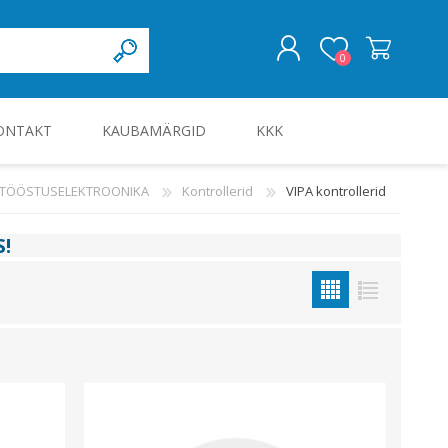
0
ONTAKT
KAUBAMÄRGID
KKK
LOGI SISSE
A TÖÖSTUSELEKTROONIKA
Kontrollerid
VIPA kontrollerid
KILBID JA KILBITARVIKUD
S
!