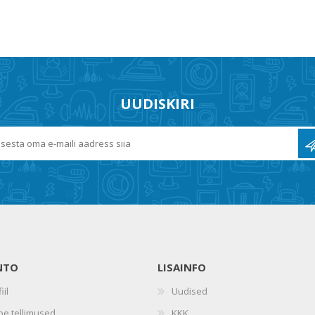
UUDISKIRI
NTO
LISAINFO
iil
Uudised
oe tellimused
KKK