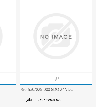
Sisevalgustid
Tulekindlad valgustid ja tarvikud
Tööstusvalgustid
Siinid ja valgustid
Vaata kõiki
750-530/025-000 8DO 24 VDC
Tootjakood: 750-530/025-000