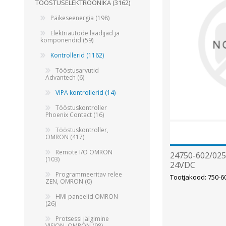
TÖÖSTUSELEKTROONIKA (3162)
Juhtimisahelate nupud ( ava 8, 16 ja 22 mm )
Päikeseenergia (198)
Elektromehaaniline relee
Elektriautode laadijad ja
komponendid (59)
Pooljuhtreleed
Kontrollerid (1162)
Toiteplokid AC/DC, DC/DC
Tööstusarvutid
Vaata kõiki
Advantech (6)
VIPA kontrollerid (14)
KAABLID
Tööstuskontroller
Phoenix Contact (16)
Tööstuskontroller,
OMRON (417)
Remote I/O OMRON
24750-602/025
(103)
24VDC
Programmeeritav relee
Tootjakood: 750-6
ZEN, OMRON (0)
HMI paneelid OMRON
(26)
Protsessi jälgimine
VISION, OMRON (98)