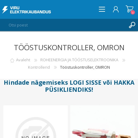
0
TÖÖSTUSKONTROLLER, OMRON
LOGI SISSE
SOOVIKORV
Avaleht
ROHEENERGIA JA TÖÖSTUSELEKTROONIKA
0
Kontrollerid
Tööstuskontroller, OMRON
Hindade nägemiseks
LOGI SISSE
või
HAKKA
PÜSIKLIENDIKS
!