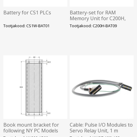
Battery for CS1 PLCs
Battery-set for RAM
Memory Unit for C200H,
Mini-H, NT-Terminals
Tootjakood: CS1W-BAT01
Tootjakood: C200H-BAT09
Book mount bracket for
Cable: Pulse I/O Modules to
following NY PC Models
Servo Relay Unit, 1 m
(SmartStep2, G, G5)