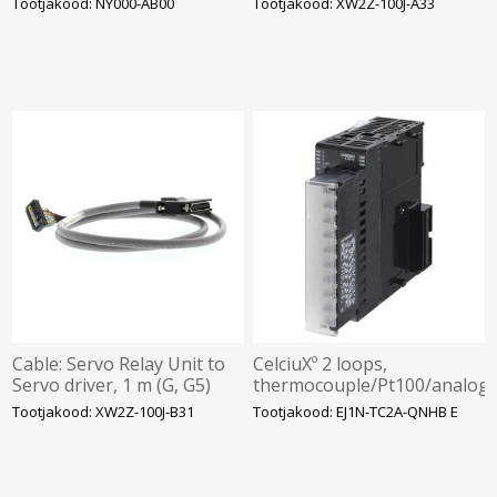
Tootjakood: NY000-AB00
Tootjakood: XW2Z-100J-A33
Cable: Servo Relay Unit to
CelciuXº 2 loops,
Servo driver, 1 m (G, G5)
thermocouple/Pt100/analog
input, 2 x 12 VDC plus 2 x
Tootjakood: XW2Z-100J-B31
Tootjakood: EJ1N-TC2A-QNHB E
30 VDC, 0.1 A NPN, Omron