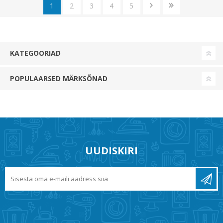
1
2
3
4
5
KATEGOORIAD
POPULAARSED MÄRKSÕNAD
UUDISKIRI