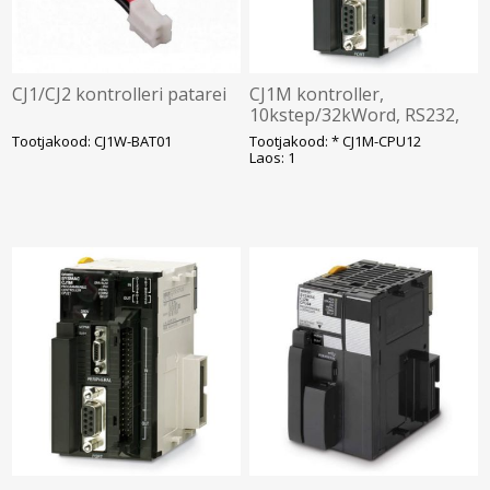
CJ1/CJ2 kontrolleri patarei
CJ1M kontroller,
10kstep/32kWord, RS232,
peripheral port, +10 I/O
Tootjakood: CJ1W-BAT01
Tootjakood: * CJ1M-CPU12
Laos: 1