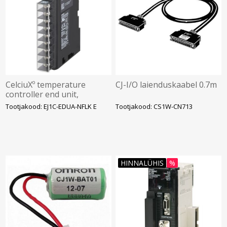
CelciuXº temperature
CJ-I/O laienduskaabel 0.7m
controller end unit,
connects up to 16 x basic &
Tootjakood: EJ1C-EDUA-NFLK E
Tootjakood: CS1W-CN713
high function units, Omron
HINNALÜHIS
%