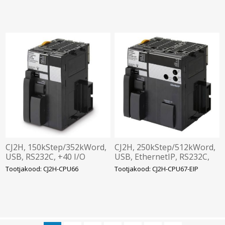
CJ2H, 150kStep/352kWord,
CJ2H, 250kStep/512kWord,
USB, RS232C, +40 I/O
USB, EthernetIP, RS232C,
+40 I/O
Tootjakood: CJ2H-CPU66
Tootjakood: CJ2H-CPU67-EIP