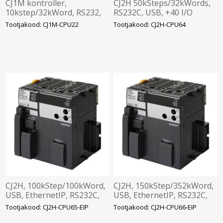
CJ1M kontroller,
CJ2H 50kSteps/32kWords,
10kstep/32kWord, RS232,
RS232C, USB, +40 I/O
peripheral port, +10 I/O,
Tootjakood: CJ1M-CPU22
Tootjakood: CJ2H-CPU64
pulse, encoder funkt.
CJ2H, 100kStep/100kWord,
CJ2H, 150kStep/352kWord,
USB, EthernetIP, RS232C,
USB, EthernetIP, RS232C,
+40 I/O
+40 I/O
Tootjakood: CJ2H-CPU65-EIP
Tootjakood: CJ2H-CPU66-EIP