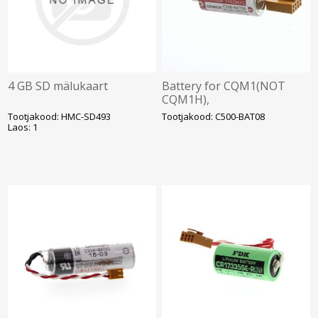
4 GB SD mälukaart
Battery for CQM1(NOT
CQM1H),
CK/C500/C1000H/C2000H/CV
Tootjakood: HMC-SD493
Tootjakood: C500-BAT08
PLCs & NT/NS HMIs
Laos: 1