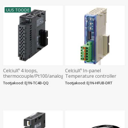
UUS TOODE
CelciuXº 4 loops,
CelciuXº In-panel
thermocouple/Pt100/analog
Temperature controller
input, 4 x 12 VDC outputs,
High Function unit,
Tootjakood: EJ1N-TC4B-QQ
Tootjakood: EJ1N-HFUB-DRT
Omron
DeviceNet interface,
Omron