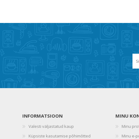
INFORMATSIOON
MINU KO
Valesti väljastatud kaup
Minu prof
Küpsiste kasutamise põhimõtted
Minu e-p