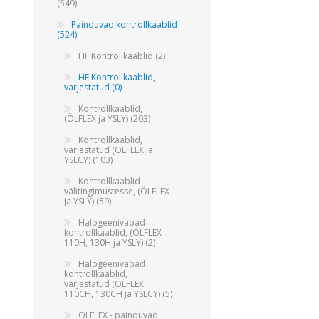
(549)
Juhtimisahelate nupud ( ava 8, 16 ja 22 mm )
Painduvad kontrollkaablid
(524)
Elektromehaaniline relee
HF Kontrollkaablid (2)
Pooljuhtreleed
HF Kontrollkaablid,
Toiteplokid AC/DC, DC/DC
varjestatud (0)
Vaata kõiki
Kontrollkaablid,
(ÖLFLEX ja YSLY) (203)
Kontrollkaablid,
KAABLID
varjestatud (ÖLFLEX ja
YSLCY) (103)
Kontrollkaablid
välitingimustesse, (ÖLFLEX
ja YSLY) (59)
Halogeenivabad
kontrollkaablid, (ÖLFLEX
110H, 130H ja YSLY) (2)
Halogeenivabad
kontrollkaablid,
varjestatud (ÖLFLEX
110CH, 130CH ja YSLCY) (5)
ÖLFLEX - painduvad