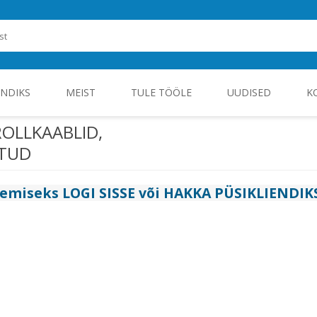
ENDIKS
MEIST
TULE TÖÖLE
UUDISED
K
OLLKAABLID,
ATUD
ROHEENERGIA JA TÖÖSTUSELEKTROONIKA
gemiseks
LOGI SISSE
või
HAKKA PÜSIKLIENDIK