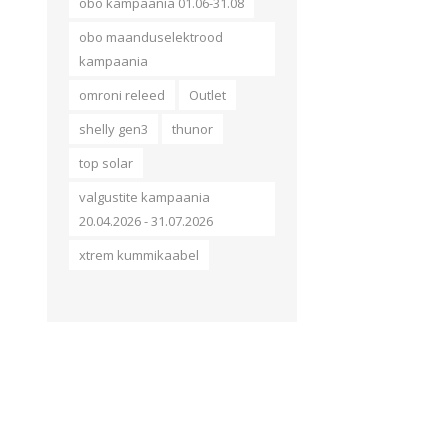
obo kampaania 01.06-31.08
obo maanduselektrood
kampaania
omroni releed
Outlet
shelly gen3
thunor
top solar
valgustite kampaania
20.04.2026 - 31.07.2026
xtrem kummikaabel