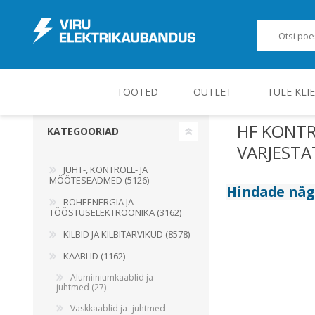
TOOTED
OUTLET
TULE KLI
HF KONTR
KATEGOORIAD
VARJEST
JUHT-, KONTROLL- JA MÕÕTESEADMED
JUHT-, KONTROLL- JA
MÕÕTESEADMED (5126)
Hindade nä
ROHEENERGIA JA
TÖÖSTUSELEKTROONIKA (3162)
KILBID JA KILBITARVIKUD (8578)
KAABLID (1162)
Alumiiniumkaablid ja -
juhtmed (27)
Vaskkaablid ja -juhtmed