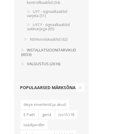
Alumiiniumkaablid ja -juhtmed
kontrollkaablid (34)
Vaskkaablid ja -juhtmed
LiYY - signaalkaablid
varjeta (51)
Painduvad kontrollkaablid
LiYCY - signaalkaablid
Nõrkvoolukaablid
sukkvarjega (65)
Nõrkvoolukaablid (62)
INSTALLATSIOONITARVIKUD
(6553)
VALGUSTUS (2616)
POPULAARSED MÄRKSÕNAD
deye inverterid ja akud
E Path
gen4
iso15118
laadija+dlm