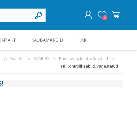
0
ONTAKT
KAUBAMÄRGID
KKK
LOGI SISSE
Avaleht
KAABLID
Painduvad kontrollkaablid
HF Kontrollkaablid, varjestatud
KILBID JA KILBITARVIKUD
S
!