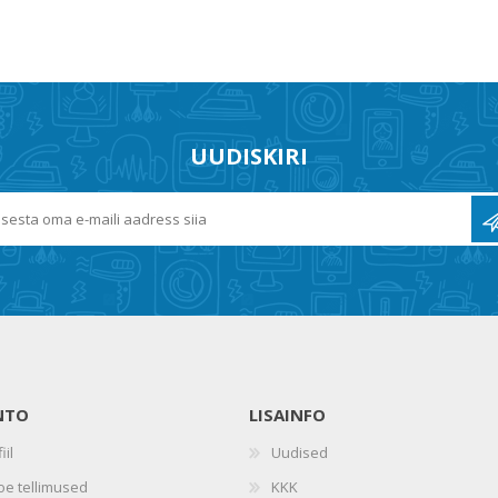
UUDISKIRI
NTO
LISAINFO
iil
Uudised
oe tellimused
KKK