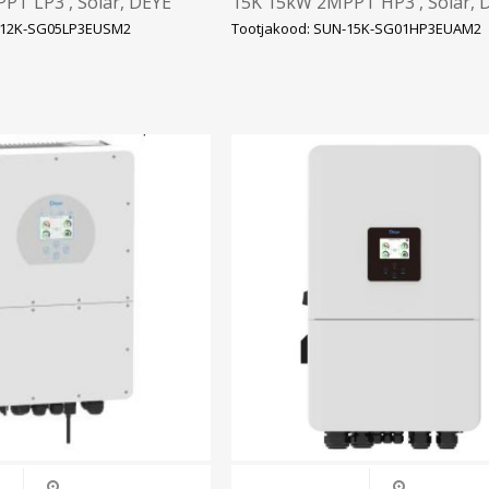
PT LP3 , Solar, DEYE
15K 15kW 2MPPT HP3 , Solar, 
-12K-SG05LP3EUSM2
Tootjakood: SUN-15K-SG01HP3EUAM2