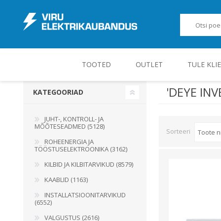
TOOTED
OUTLET
TULE KLI
'DEYE INV
KATEGOORIAD
JUHT-, KONTROLL- JA MÕÕTESEADMED
JUHT-, KONTROLL- JA
MÕÕTESEADMED (5128)
Sorteeri
ROHEENERGIA JA
TÖÖSTUSELEKTROONIKA (3162)
KILBID JA KILBITARVIKUD (8579)
KAABLID (1163)
INSTALLATSIOONITARVIKUD
(6552)
VALGUSTUS (2616)