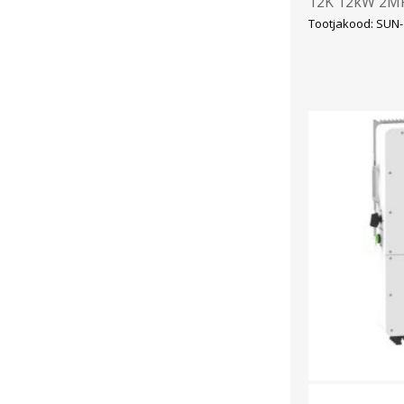
12K 12kW 2MP
Tootjakood: SUN