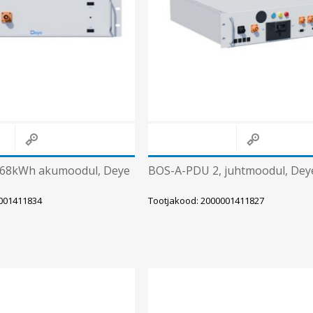
Päikeseenergia
Elektriautode laadijad ja komponendid
Kontrollerid
Sagedusmuundurid
Vaata kõiki
INSTALLATSIOONITARVIKUD
.68kWh akumoodul, Deye
BOS-A-PDU 2, juhtmoodul, Dey
0001411834
Tootjakood: 2000001411827