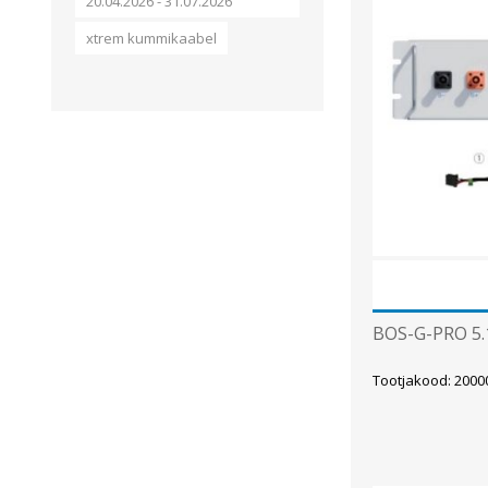
Alumiiniumkaablid ja -juhtmed
20.04.2026 - 31.07.2026
Vaskkaablid ja -juhtmed
xtrem kummikaabel
Painduvad kontrollkaablid
Nõrkvoolukaablid
BOS-G-PRO 5.
Tootjakood: 200