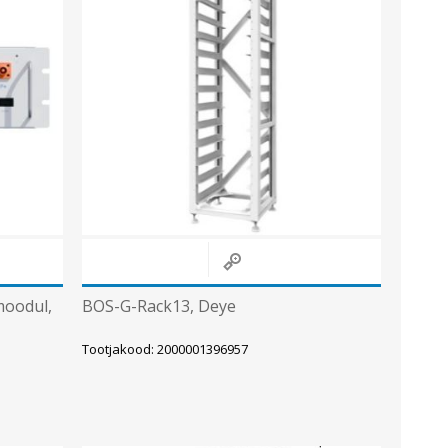
Sisevalgustid
Tulekindlad valgustid ja tarvikud
Tööstusvalgustid
Siinid ja valgustid
Vaata kõiki
oodul,
BOS-G-Rack13, Deye
Tootjakood: 2000001396957