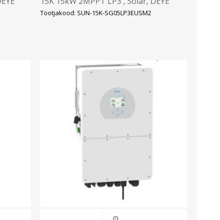
DEYE
15K 15kW 2MPPT LP3 , Solar, DEYE
Tootjakood: SUN-15K-SG05LP3EUSM2