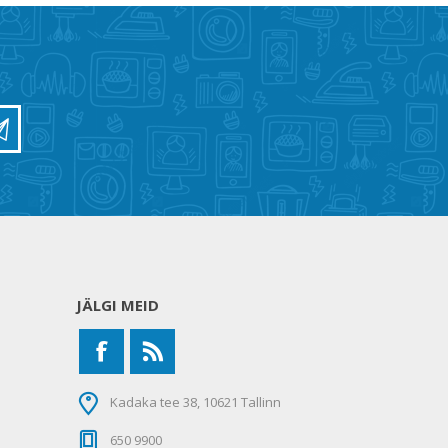
JÄLGI MEID
Kadaka tee 38, 10621 Tallinn
650 9900