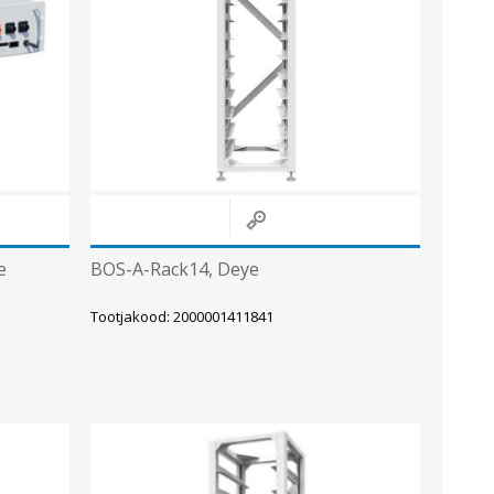
Metallkilbid, süvispaigaldus
Metallkilbid, pindpaigaldus
Kilbid, aluspaigaldus
Plastkilbid, süvispaigaldus
Vaata kõiki
VALGUSTUS
e
BOS-A-Rack14, Deye
Tootjakood: 2000001411841