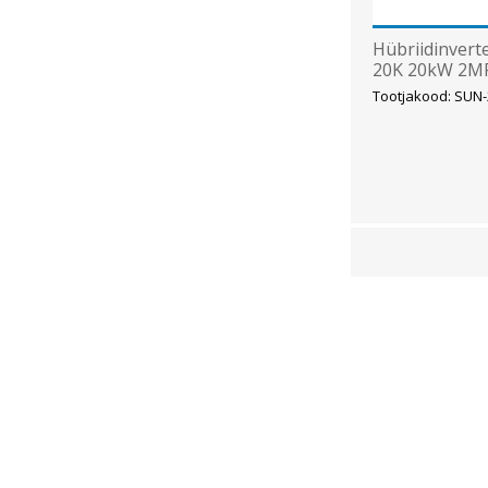
Hübriidinvert
20K 20kW 2MP
Tootjakood: SU