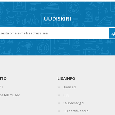
UUDISKIRI
NTO
LISAINFO
iil
Uudised
oe tellimused
KKK
Kaubamärgid
ISO sertifikaadid