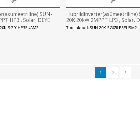
er(asümeetriline) SUN-
Hübriidinverter(asümeetriline)
PT HP3 , Solar, DEYE
20K 20kW 2MPPT LP3 , Solar, 
N-20K-SG01HP3EUAM2
Tootjakood: SUN-20K-SG05LP3EUSM2
1
2