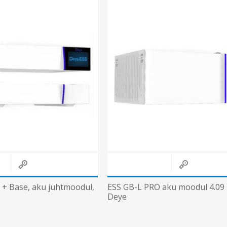
+ Base, aku juhtmoodul,
ESS GB-L PRO aku moodul 4.09
Deye