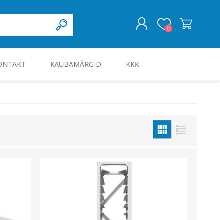
0
ONTAKT
KAUBAMÄRGID
KKK
LOGI SISSE
KILBID JA KILBITARVIKUD