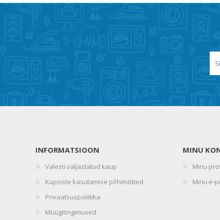
INFORMATSIOON
MINU KO
Valesti väljastatud kaup
Minu prof
Küpsiste kasutamise põhimõtted
Minu e-p
Privaatsuspoliitika
Müügitingimused