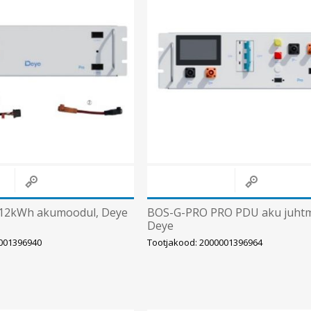
Süvistatavad lülitid ja pistikupesad IP44
Pinnapealsed lülitid ja pistikupesad IP20
Pinnapealsed lülitid ja pistikupesad IP44
Pinnapealsed lülitid ja pistikupesad IP55, IP65, IP67
Vaata kõiki
12kWh akumoodul, Deye
BOS-G-PRO PRO PDU aku juhtm
Deye
0001396940
Tootjakood: 2000001396964