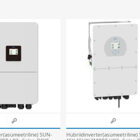
er(asümeetriline) SUN-
Hübriidinverter(asümeetriline)