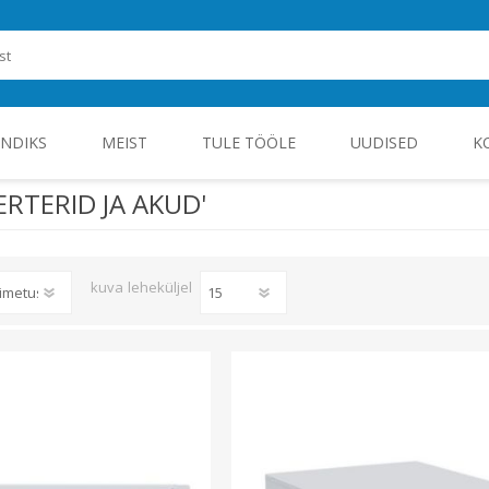
ENDIKS
MEIST
TULE TÖÖLE
UUDISED
K
ERTERID JA AKUD'
ROHEENERGIA JA TÖÖSTUSELEKTROONIKA
kuva
leheküljel