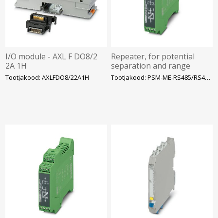
I/O module - AXL F DO8/2
Repeater, for potential
2A 1H
separation and range
increase in RS-485 2-wire
Tootjakood: AXLFDO8/22A1H
Tootjakood: PSM-ME-RS485/RS485-P
bus systems, 3-way,
Phoenix