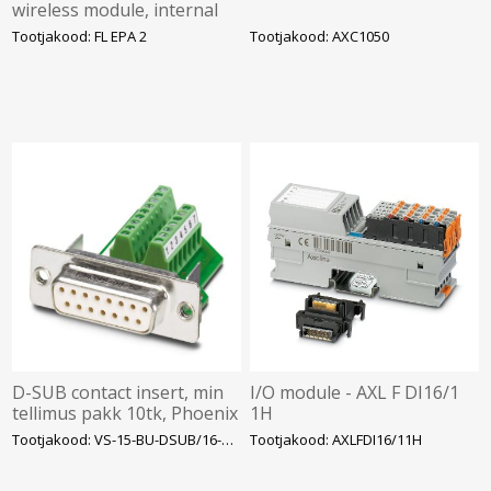
wireless module, internal
antenna, Wi-Fi: AP
Tootjakood: FL EPA 2
Tootjakood: AXC1050
Bluetoot, PAN, 24VDC
D-SUB contact insert, min
I/O module - AXL F DI16/1
tellimus pakk 10tk, Phoenix
1H
Tootjakood: VS-15-BU-DSUB/16-MPT
Tootjakood: AXLFDI16/11H