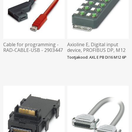
Cable for programming -
Axioline E, Digital input
RAD-CABLE-USB - 2903447
device, PROFIBUS DP, M12
connector, Digital inputs:
Tootjakood: AXL E PB DI16 M12 6P
16, 24 VDC, Phoenix