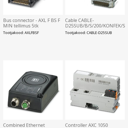
Bus connector - AXL F BS F
Cable CABLE-
MIN tellimus 5tk
D25SUB/B/S/200/KONFEK/S
Phoenix Contact
Tootjakood: AXLFBSF
Tootjakood: CABLE-D25SUB
Combined Ethernet
Controller AXC 1050