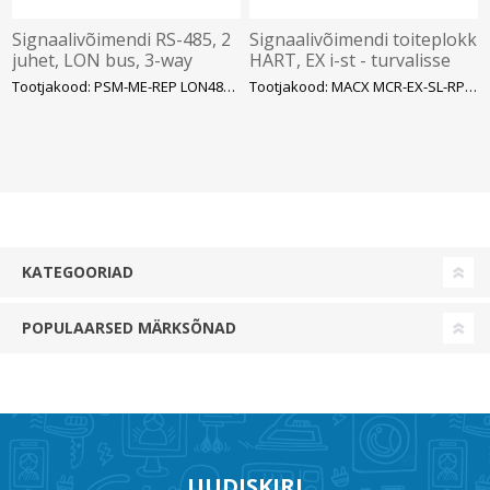
Signaalivõimendi RS-485, 2
Signaalivõimendi toiteplokk
juhet, LON bus, 3-way
HART, EX i-st - turvalisse
isolation – Phoenix
alasse, 2-juhet, 4..20mA,
Tootjakood: PSM-ME-REP LON485-P
Tootjakood: MACX MCR-EX-SL-RPSS-
SIL3 – Phoenix
KATEGOORIAD
POPULAARSED MÄRKSÕNAD
UUDISKIRI