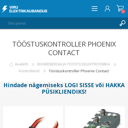
0
TÖÖSTUSKONTROLLER PHOENIX
LOGI SISSE
CONTACT
SOOVIKORV
0
Avaleht
ROHEENERGIA JA TÖÖSTUSELEKTROONIKA
Kontrollerid
Tööstuskontroller Phoenix Contact
Hindade nägemiseks
LOGI SISSE
või
HAKKA
PÜSIKLIENDIKS
!