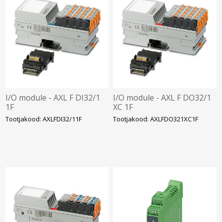
I/O module - AXL F DI32/1
I/O module - AXL F DO32/1
1F
XC 1F
Tootjakood: AXLFDI32/11F
Tootjakood: AXLFDO321XC1F