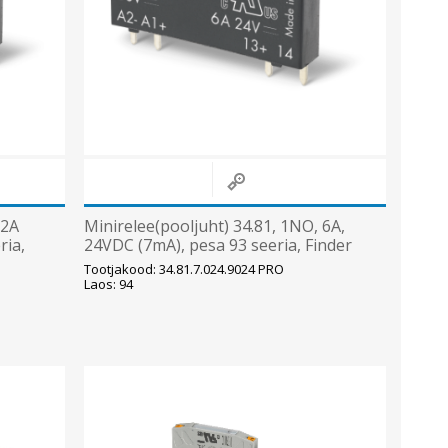
 2A
Minirelee(pooljuht) 34.81, 1NO, 6A,
ria,
24VDC (7mA), pesa 93 seeria, Finder
Tootjakood: 34.81.7.024.9024 PRO
Laos: 94