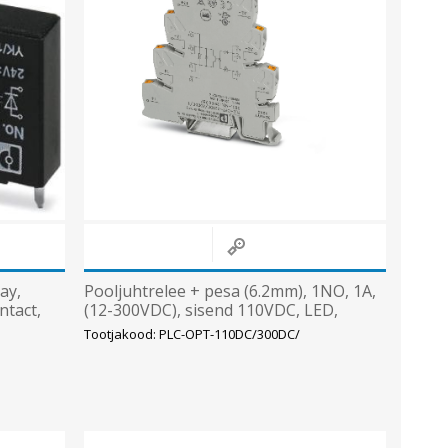
ay,
Pooljuhtrelee + pesa (6.2mm), 1NO, 1A,
ntact,
(12-300VDC), sisend 110VDC, LED,
(Push-in), Phoenix
Tootjakood: PLC-OPT-110DC/300DC/