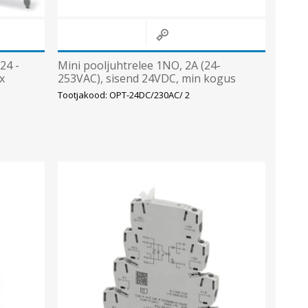
24 -
Mini pooljuhtrelee 1NO, 2A (24-
x
253VAC), sisend 24VDC, min kogus
10tk,Phoenix
Tootjakood: OPT-24DC/230AC/ 2