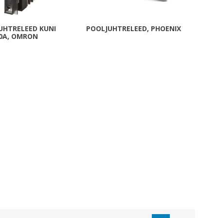
Metallkilbid, süvispaigaldus
Metallkilbid, pindpaigaldus
UHTRELEED KUNI
POOLJUHTRELEED, PHOENIX
0A, OMRON
Kilbid, aluspaigaldus
Plastkilbid, süvispaigaldus
Vaata kõiki
VALGUSTUS