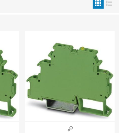
Sisevalgustid
Tulekindlad valgustid ja tarvikud
Tööstusvalgustid
Siinid ja valgustid
Vaata kõiki