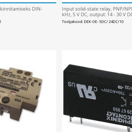
kinnitamiseks DIN-
Input solid-state relay, PNP/NP
kHz, 5 V DC, output: 14 - 30 V 
Phoenix
2
Tootjakood: DEK-OE- 5DC/ 24DC/10