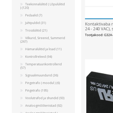
Teekonnalülitid ( Lõpulülitid
) (120)
Pedaalid (7)
Juhtpuldid (31)
Kontaktivaba r
24 - 240 VAC),
Trosslülitid (21)
Tootjakood: G32A
Vilkurid, Sireenid, Summerid
(267)
Hämaralülitid ja lisad (11)
Kontrollreleed (94)
Temperatuurikontrollerid
(57)
Signaalimuundurid (36)
Pingetrafo ( moodul ) (6)
Pingetrafo (195)
Voolutrafod ja shundid (93)
Analoogmõõteriistad (92)