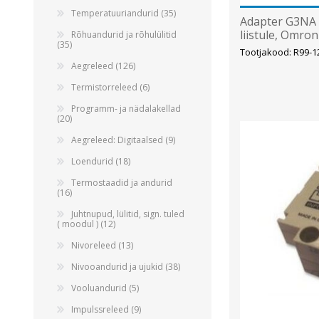
Temperatuuriandurid (35)
Adapter G3NA 
liistule, Omron
Rõhuandurid ja rõhulülitid
(35)
Tootjakood: R99-1
Aegreleed (126)
Termistorreleed (6)
Programm- ja nädalakellad
(20)
Aegreleed: Digitaalsed (9)
Loendurid (18)
Termostaadid ja andurid
(16)
Juhtnupud, lülitid, sign. tuled
( moodul ) (12)
Nivoreleed (13)
Nivooandurid ja ujukid (38)
Vooluandurid (5)
Impulssreleed (9)