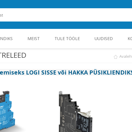
ENDIKS
MEIST
TULE TÖÖLE
UUDISED
K
TRELEED
Avaleh
ROHEENERGIA JA TÖÖSTUSELEKTROONIKA
gemiseks
LOGI SISSE
või
HAKKA PÜSIKLIENDIK