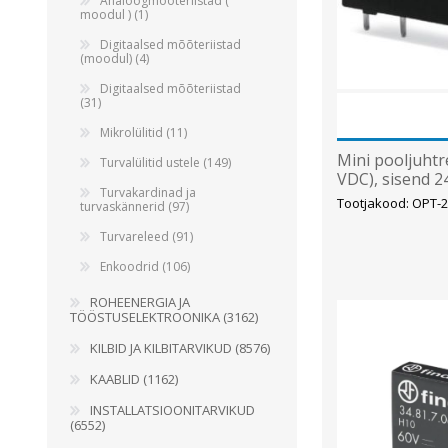
Analoogmõõteriistad (
moodul ) (1)
Digitaalsed mõõteriistad
(moodul) (4)
Digitaalsed mõõteriistad
(31)
Mikrolülitid (11)
Mini pooljuhtre
Turvalülitid ustele (149)
VDC), sisend 2
Turvakardinad ja
Tootjakood: OPT-
turvaskännerid (97)
Turvareleed (91)
Enkoodrid (106)
ROHEENERGIA JA
TÖÖSTUSELEKTROONIKA (3162)
KILBID JA KILBITARVIKUD (8576)
KAABLID (1162)
INSTALLATSIOONITARVIKUD
(6552)