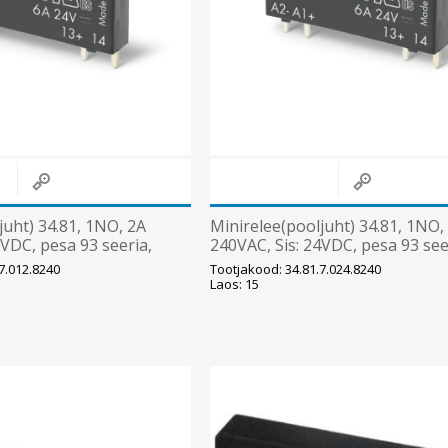
juht) 34.81, 1NO, 2A
Minirelee(pooljuht) 34.81, 1NO,
2VDC, pesa 93 seeria,
240VAC, Sis: 24VDC, pesa 93 see
Finder
7.012.8240
Tootjakood: 34.81.7.024.8240
Laos: 15