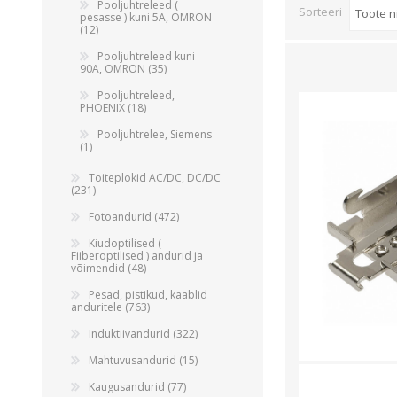
Alumiiniumkaablid ja -juhtmed
Pooljuhtreleed (
Sorteeri
pesasse ) kuni 5A, OMRON
Vaskkaablid ja -juhtmed
(12)
Painduvad kontrollkaablid
Pooljuhtreleed kuni
90A, OMRON (35)
Nõrkvoolukaablid
Pooljuhtreleed,
PHOENIX (18)
Pooljuhtrelee, Siemens
(1)
Toiteplokid AC/DC, DC/DC
(231)
Fotoandurid (472)
Kiudoptilised (
Fiiberoptilised ) andurid ja
võimendid (48)
Pesad, pistikud, kaablid
anduritele (763)
Induktiivandurid (322)
Mahtuvusandurid (15)
Kaugusandurid (77)