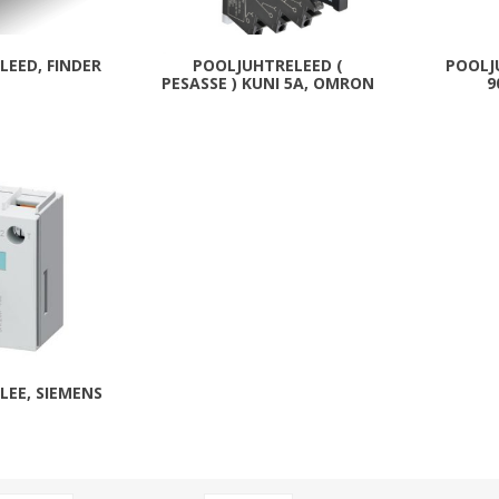
Päikeseenergia
Elektriautode laadijad ja komponendid
LEED, FINDER
POOLJUHTRELEED (
POOLJ
PESASSE ) KUNI 5A, OMRON
9
Kontrollerid
Sagedusmuundurid
Vaata kõiki
INSTALLATSIOONITARVIKUD
LEE, SIEMENS