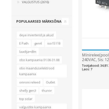
VALGUSTUS (2616)
POPULAARSED MÄRKSÕNAD
deye inverterid ja akud
E Path
gen4
iso15118
laadija+dlm
Minirelee(pool
240VAC, Sis: 1
obo kampaania 01.06-31.08
Finder
Tootjakood: 34.81.
obo maanduselektrood
Laos: 7
kampaania
omroni releed
Outlet
shelly gen3
thunor
top solar
valgustite kampaania