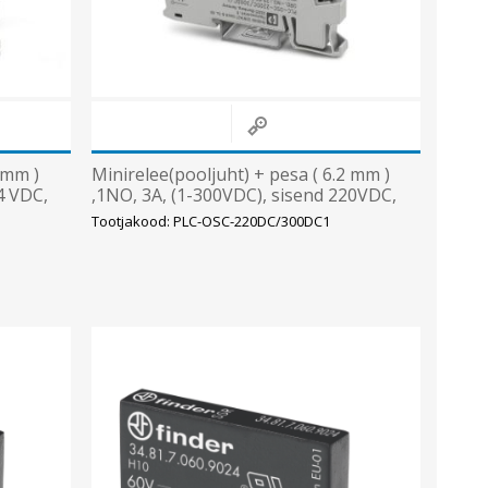
 mm )
Minirelee(pooljuht) + pesa ( 6.2 mm )
24 VDC,
,1NO, 3A, (1-300VDC), sisend 220VDC,
LED, ( kruviklemm), Ph
Tootjakood: PLC-OSC-220DC/300DC1