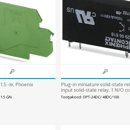
1.5 -le, Phoenix
Plug-in miniature solid-state rel
input solid-state relay, 1 N/O co
input: 24 V DC, output:
K1.5 GN
Tootjakood: OPT-24DC/ 48DC/100