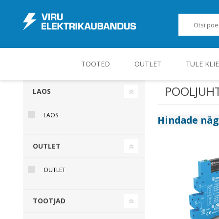
TOOTED
OUTLET
TULE KLI
POOLJUH
LAOS
JUHT-, KONTROLL- JA MÕÕTESEADMED
LAOS
Hindade nä
OUTLET
OUTLET
TOOTJAD