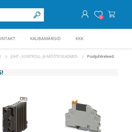
0
ONTAKT
KAUBAMÄRGID
KKK
LOGI SISSE
t
JUHT-, KONTROLL- JA MÕÕTESEADMED
Pooljuhtreleed
KILBID JA KILBITARVIKUD
S
!