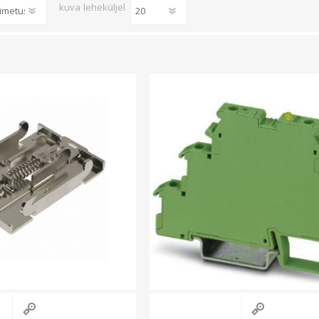
Süvistatavad lülitid ja pistikupesad IP44
kuva
leheküljel
Pinnapealsed lülitid ja pistikupesad IP20
Pinnapealsed lülitid ja pistikupesad IP44
Pinnapealsed lülitid ja pistikupesad IP55, IP65, IP67
Vaata kõiki