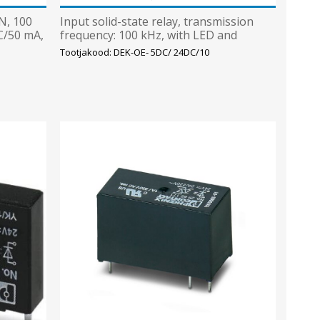
N, 100
Input solid-state relay, transmission
DC/50 mA,
frequency: 100 kHz, with LED and
protective circuit in input a
Tootjakood: DEK-OE- 5DC/ 24DC/10