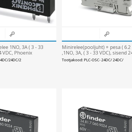
lee 1NO, 3A ( 3 - 33
Minirelee(pooljuht) + pesa ( 6.2
4 VDC, Phoenix
,1NO, 3A, ( 3 - 33 VDC), sisend 
LED, ( kruviklemm), Ph
24DC/24DC/2
Tootjakood: PLC-OSC- 24DC/ 24DC/