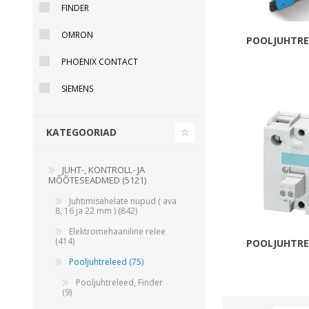
FINDER
Juhtimisahelate nupud ( ava 8, 16 ja 22 mm )
OMRON
Elektromehaaniline relee
POOLJUHTRE
Pooljuhtreleed
PHOENIX CONTACT
Toiteplokid AC/DC, DC/DC
SIEMENS
Vaata kõiki
KATEGOORIAD
KAABLID
JUHT-, KONTROLL- JA
MÕÕTESEADMED (5121)
Juhtimisahelate nupud ( ava
8, 16 ja 22 mm ) (842)
Elektromehaaniline relee
(414)
POOLJUHTRE
Pooljuhtreleed (75)
Pooljuhtreleed, Finder
(9)