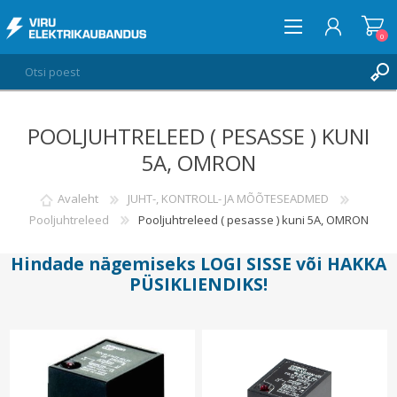
0
POOLJUHTRELEED ( PESASSE ) KUNI
LOGI SISSE
5A, OMRON
SOOVIKORV
0
Avaleht
JUHT-, KONTROLL- JA MÕÕTESEADMED
Pooljuhtreleed
Pooljuhtreleed ( pesasse ) kuni 5A, OMRON
Hindade nägemiseks
LOGI SISSE
või
HAKKA
PÜSIKLIENDIKS
!