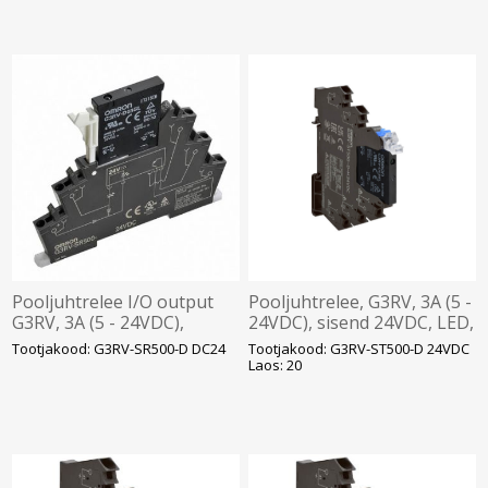
Pooljuhtrelee I/O output
Pooljuhtrelee, G3RV, 3A (5 -
G3RV, 3A (5 - 24VDC),
24VDC), sisend 24VDC, LED,
sisend 24VDC, vedruklemm,
Push-in, Omron
Tootjakood: G3RV-SR500-D DC24
Tootjakood: G3RV-ST500-D 24VDC
LED, Omron
Laos: 20