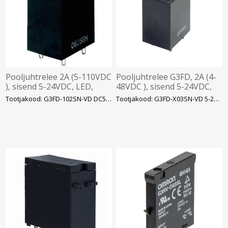
Pooljuhtrelee 2A (5-110VDC
Pooljuhtrelee G3FD, 2A (4-
), sisend 5-24VDC, LED,
48VDC ), sisend 5-24VDC,
Omron
LED, Omron
Tootjakood: G3FD-102SN-VD DC524
Tootjakood: G3FD-X03SN-VD 5-24VD