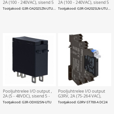
2A (100 - 240VAC), sisend 5
2A (100 - 240VAC), sisend 5
- 24VDC, LED, Omron
- 24VDC, LED, Omron
Tootjakood: G3R-OA202SZN-UTU5-2
Tootjakood: G3R-OA202SLN-UTU5-2
Pooljuhtrelee I/O output ,
Pooljuhtrelee I/O output
2A (5 - 48VDC), sisend 5 -
G3RV, 2A (75-264 VAC),
24VDC, LED, Omron
sisend 24VDC, Zero-cross,
Tootjakood: G3R-ODX02SN-UTU
Tootjakood: G3RV-ST700-A DC24
kruviklemm, LED, Omron