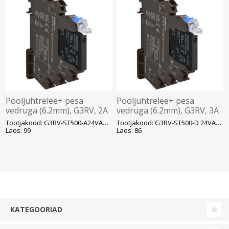
Pooljuhtrelee+ pesa
Pooljuhtrelee+ pesa
vedruga (6.2mm), G3RV, 2A
vedruga (6.2mm), G3RV, 3A
(75-264VAC), sisend
(5 - 24VDC), sisend
Tootjakood: G3RV-ST500-A24VACDCE
Tootjakood: G3RV-ST500-D 24VACDC
24VAC/DC, LED, Push-in,
24VAC/DC, LED, Push-in,
Laos: 99
Laos: 86
Omron
Omron
KATEGOORIAD