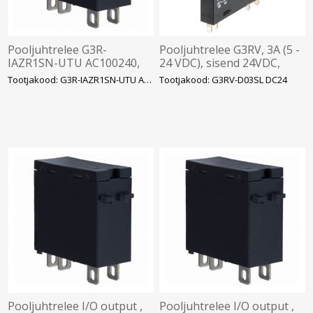
Pooljuhtrelee G3R-
Pooljuhtrelee G3RV, 3A (5 -
IAZR1SN-UTU AC100240,
24 VDC), sisend 24VDC,
Omron
LED, Omron
Tootjakood: G3R-IAZR1SN-UTU AC10
Tootjakood: G3RV-D03SL DC24
Pooljuhtrelee I/O output ,
Pooljuhtrelee I/O output ,