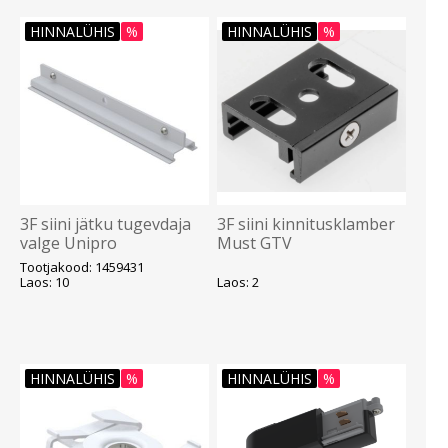
HINNALÜHIS
%
HINNALÜHIS
%
3F siini jätku tugevdaja
3F siini kinnitusklamber
valge Unipro
Must GTV
Tootjakood: 1459431
Laos: 10
Laos: 2
HINNALÜHIS
%
HINNALÜHIS
%