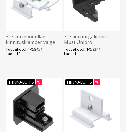
3F siini moodullae
3F siini nurgaliitmik
kinnitusklamber valge
Must Unipro
Unipro
Tootjakood: 1459451
Tootjakood: 1459341
Laos: 10
Laos: 1
HINNALÜHIS
%
HINNALÜHIS
%