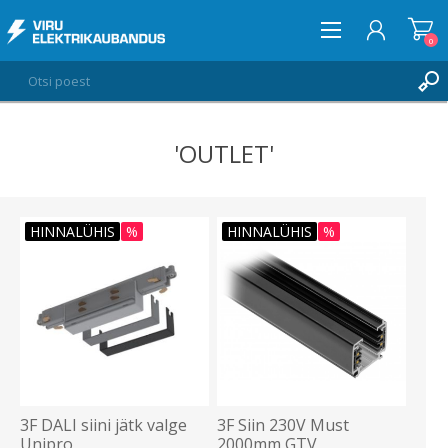
0
'OUTLET'
LOGI SISSE
SOOVIKORV
0
HINNALÜHIS
%
HINNALÜHIS
%
3F DALI siini jätk valge
3F Siin 230V Must
Unipro
2000mm GTV