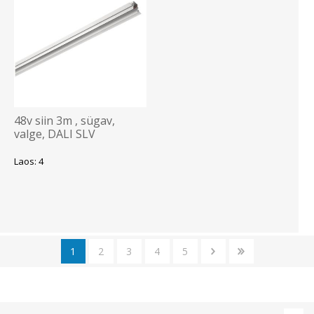
48v siin 3m , sügav,
valge, DALI SLV
Laos: 4
1
2
3
4
5