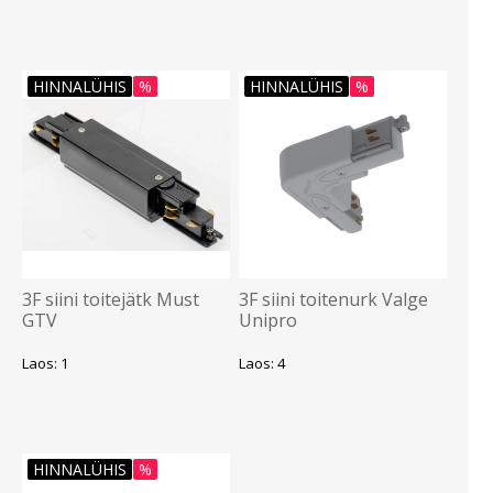
HINNALÜHIS
%
HINNALÜHIS
%
3F siini toitejätk Must
3F siini toitenurk Valge
GTV
Unipro
Laos: 1
Laos: 4
HINNALÜHIS
%