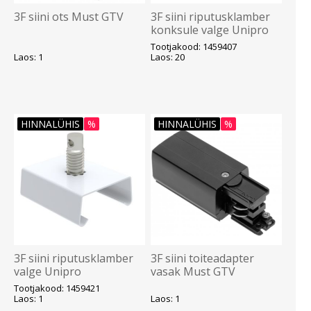
3F siini ots Must GTV
3F siini riputusklamber
konksule valge Unipro
Tootjakood: 1459407
Laos: 1
Laos: 20
HINNALÜHIS
%
HINNALÜHIS
%
3F siini riputusklamber
3F siini toiteadapter
valge Unipro
vasak Must GTV
Tootjakood: 1459421
Laos: 1
Laos: 1