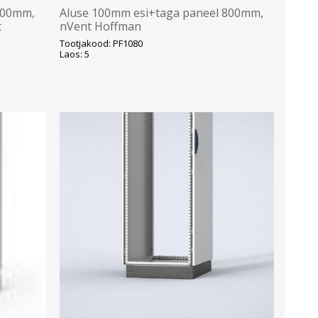
600mm,
Aluse 100mm esi+taga paneel 800mm,
t
nVent Hoffman
Tootjakood: PF1080
Laos: 5