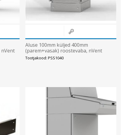
Aluse 100mm küljed 400mm
, nVent
(parem+vasak) roostevaba, nVent
Hoffman
Tootjakood: PSS1040