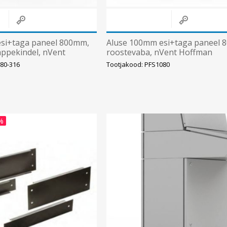
si+taga paneel 800mm,
Aluse 100mm esi+taga paneel 
appekindel, nVent
roostevaba, nVent Hoffman
80-316
Tootjakood: PFS1080
%