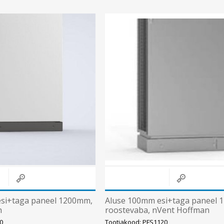
Süvistatavad lülitid ja pistikupesad IP44
Pinnapealsed lülitid ja pistikupesad IP20
Pinnapealsed lülitid ja pistikupesad IP44
Pinnapealsed lülitid ja pistikupesad IP55, IP65, IP67
Vaata kõiki
si+taga paneel 1200mm,
Aluse 100mm esi+taga paneel 
n
roostevaba, nVent Hoffman
0
Tootjakood: PFS1120