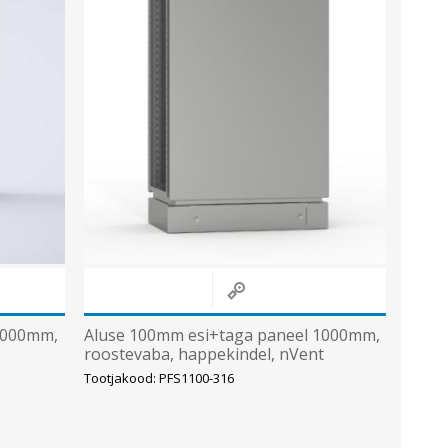
Metallkilbid, süvispaigaldus
Metallkilbid, pindpaigaldus
Kilbid, aluspaigaldus
Plastkilbid, süvispaigaldus
Vaata kõiki
VALGUSTUS
1000mm,
Aluse 100mm esi+taga paneel 1000mm,
roostevaba, happekindel, nVent
Hoffman
Tootjakood: PFS1100-316