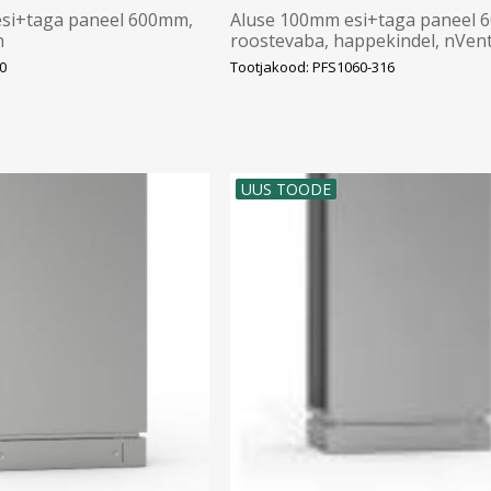
si+taga paneel 600mm,
Aluse 100mm esi+taga paneel 
n
roostevaba, happekindel, nVen
Hoffman
0
Tootjakood: PFS1060-316
UUS TOODE