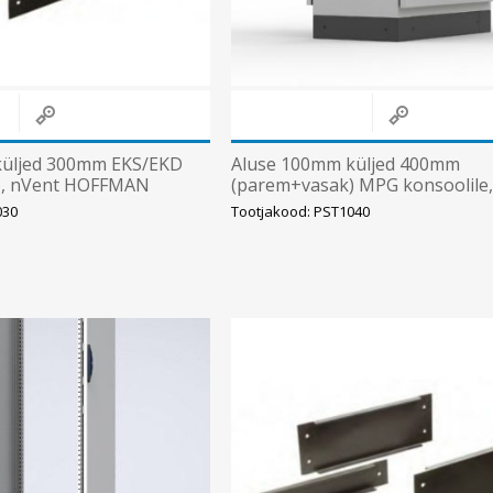
küljed 300mm EKS/EKD
Aluse 100mm küljed 400mm
), nVent HOFFMAN
(parem+vasak) MPG konsoolile
Hoffman
030
Tootjakood: PST1040