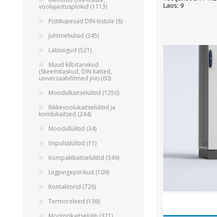
Laos: 9
voolujaotusplokid (1113)
Pistikupesad DIN-liistule (8)
Juhtmehülsid (245)
Läbiviigud (521)
Muud kilbitarvikud
(Skeemitaskud, DIN katted,
universaalvõtmed jne) (60)
Moodulkaitselülitid (1250)
Rikkevoolukaitselülitid ja
kombikaitsed (244)
Moodullülitid (34)
Impulsslülitid (11)
Kompaktkaitselülitid (349)
Liigpingepiirikud (109)
Kontaktorid (726)
Termoreleed (136)
Mootorikaitselüliti (321)