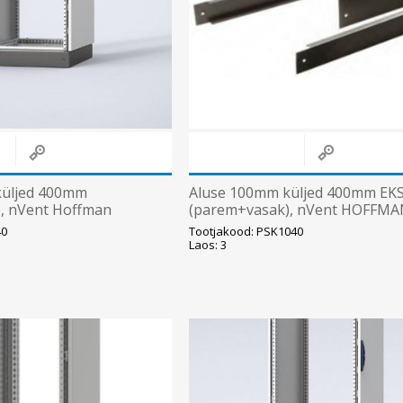
küljed 400mm
Aluse 100mm küljed 400mm EK
, nVent Hoffman
(parem+vasak), nVent HOFFM
40
Tootjakood: PSK1040
Laos: 3