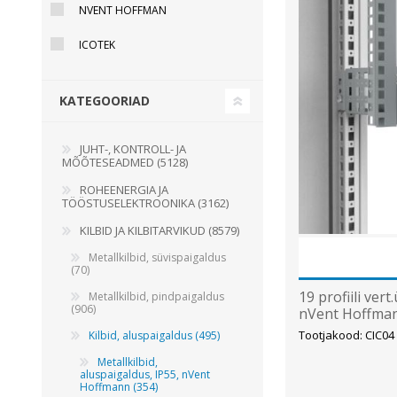
NVENT HOFFMAN
Juhtimisahelate nupud ( ava 8, 16 ja 22 mm )
ICOTEK
Elektromehaaniline relee
Pooljuhtreleed
KATEGOORIAD
Toiteplokid AC/DC, DC/DC
Vaata kõiki
JUHT-, KONTROLL- JA
MÕÕTESEADMED (5128)
KAABLID
ROHEENERGIA JA
TÖÖSTUSELEKTROONIKA (3162)
KILBID JA KILBITARVIKUD (8579)
Metallkilbid, süvispaigaldus
(70)
19 profiili ver
Metallkilbid, pindpaigaldus
(906)
nVent Hoffma
Tootjakood: CIC04
Kilbid, aluspaigaldus (495)
Metallkilbid,
aluspaigaldus, IP55, nVent
Hoffmann (354)