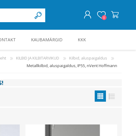
0
ONTAKT
KAUBAMÄRGID
KKK
LOGI SISSE
leht
KILBID JA KILBITARVIKUD
Kilbid, aluspaigaldus
Metallkilbid, aluspaigaldus, IP55, nVent Hoffmann
KILBID JA KILBITARVIKUD
S
!