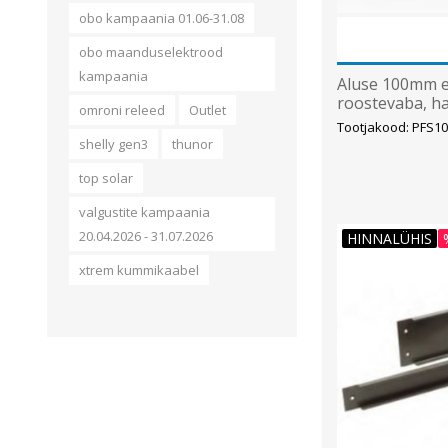
obo kampaania 01.06-31.08
obo maanduselektrood
kampaania
Aluse 100mm e
roostevaba, h
omroni releed
Outlet
Hoffman
Tootjakood: PFS10
shelly gen3
thunor
top solar
valgustite kampaania
20.04.2026 - 31.07.2026
HINNALÜHIS
xtrem kummikaabel