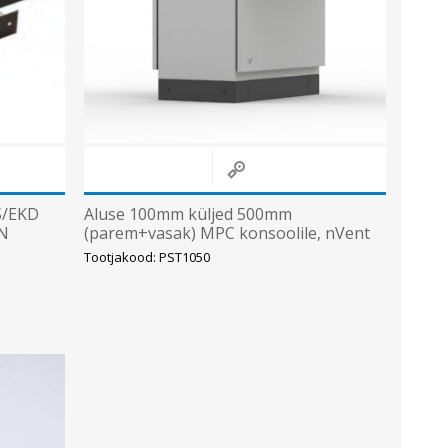
S/EKD
Aluse 100mm küljed 500mm
AN
(parem+vasak) MPC konsoolile, nVent
Hoffman
Tootjakood: PST1050