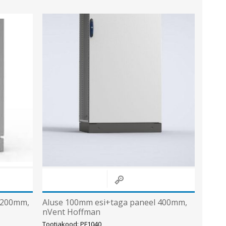
Sisevalgustid
Tulekindlad valgustid ja tarvikud
Tööstusvalgustid
Siinid ja valgustid
Vaata kõiki
1200mm,
Aluse 100mm esi+taga paneel 400mm,
nVent Hoffman
Tootjakood: PF1040