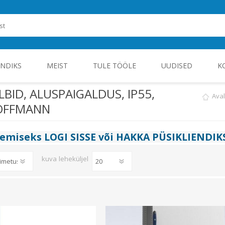
ENDIKS
MEIST
TULE TÖÖLE
UUDISED
K
BID, ALUSPAIGALDUS, IP55,
Ava
OFFMANN
ROHEENERGIA JA TÖÖSTUSELEKTROONIKA
gemiseks
LOGI SISSE
või
HAKKA PÜSIKLIENDIK
kuva
leheküljel