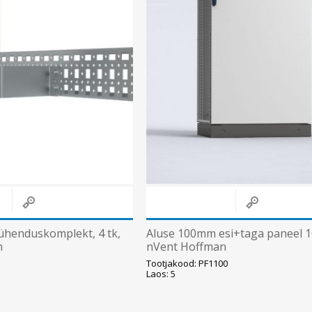
Päikeseenergia
Elektriautode laadijad ja komponendid
Kontrollerid
Sagedusmuundurid
Vaata kõiki
INSTALLATSIOONITARVIKUD
t.ühenduskomplekt, 4 tk,
Aluse 100mm esi+taga paneel 
n
nVent Hoffman
Tootjakood: PF1100
Laos: 5