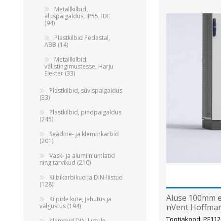
Alumiiniumkaablid ja -juhtmed
Metallkilbid,
Vaskkaablid ja -juhtmed
aluspaigaldus, IP55, IDE
(94)
Painduvad kontrollkaablid
Plastkilbid Pedestal,
Nõrkvoolukaablid
ABB (14)
Metallkilbid
välistingimustesse, Harju
Elekter (33)
Plastkilbid, süvispaigaldus
(33)
Plastkilbid, pindpaigaldus
(245)
Seadme- ja klemmkarbid
(201)
Vask- ja alumiiniumlatid
ning tarvikud (210)
Kilbikarbikud ja DIN-liistud
(128)
Aluse 100mm e
Kilpide küte, jahutus ja
nVent Hoffma
valgustus (194)
Tootjakood: PF112
Klemmid DIN-liistule,