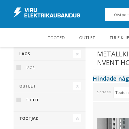
TOOTED
OUTLET
TULE KLI
METALLKIL
LAOS
NVENT H
JUHT-, KONTROLL- JA MÕÕTESEADMED
LAOS
Hindade nä
OUTLET
Sorteeri
OUTLET
TOOTJAD