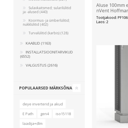
Aluse 100mm e
Sulavkaitsmed; sularilülitid
nVent Hoffma
ja -alused (440)
Tootjakood: PF106
Koormus- ja ümberlülitid;
Laos: 2
nukklülitid (402)
Turvalülitid (karbis) (128)
KAABLID (1163)
INSTALLATSIOONITARVIKUD
(6552)
VALGUSTUS (2616)
POPULAARSED MÄRKSÕNAD
deye inverterid ja akud
E Path
gen4
iso15118
laadija+dlm