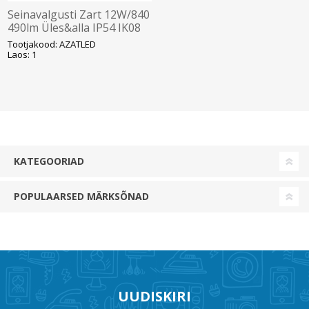
Seinavalgusti Zart 12W/840
490lm Üles&alla IP54 IK08
Must Ansell
Tootjakood: AZATLED
Laos: 1
KATEGOORIAD
POPULAARSED MÄRKSÕNAD
UUDISKIRI