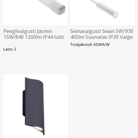
Peeglivalgusti Jasmin
Seinavalgusti Swan 5W/930
15W/840 1200lm IP44 lüliti
400lm Suunatav IP20 Valge
p.pesa 682mm Valge GTV
Ansell
Tootjakood: ASWA/W
Laos: 2