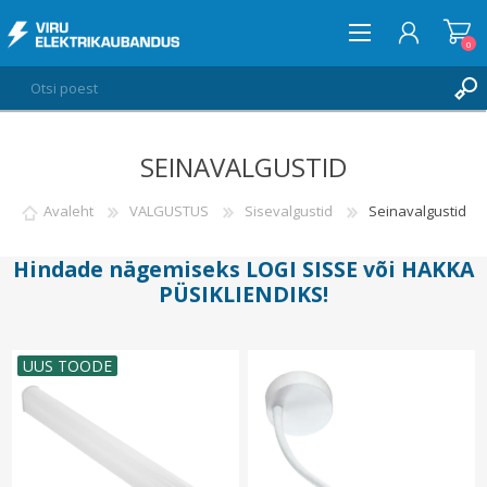
0
SEINAVALGUSTID
LOGI SISSE
SOOVIKORV
Avaleht
VALGUSTUS
Sisevalgustid
Seinavalgustid
0
Hindade nägemiseks
LOGI SISSE
või
HAKKA
PÜSIKLIENDIKS
!
UUS TOODE