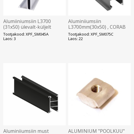
Alumiiniumsiin L3700
Aluminiiumsiin
(31x50) ülevalt-küljelt
L3700mm(30x50) , CORAB
kinnitus, Corab, SOLAR
Solar
Tootjakood: XPF_SM045A
Tootjakood: XPF_SM075C
Laos: 3
Laos: 22
Aluminiiumsiin must
ALUMINIUM "POOLKUU"