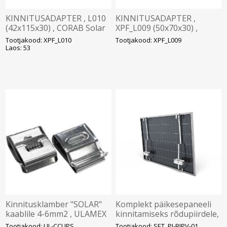
KINNITUSADAPTER , L010
KINNITUSADAPTER ,
(42x115x30) , CORAB Solar
XPF_L009 (50x70x30) ,
CORAB Solar
Tootjakood: XPF_L010
Tootjakood: XPF_L009
Laos: 53
Kinnitusklamber "SOLAR"
Komplekt päikesepaneeli
kaablile 4-6mm2 , ULAMEX
kinnitamiseks rõdupiirdele,
CORAB Solar
Tootjakood: UL-CCLIPS
Tootjakood: SET_PI-BIPV-01