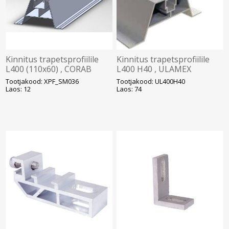
Kinnitus trapetsprofiilile
Kinnitus trapetsprofiilile
L400 (110x60) , CORAB
L400 H40 , ULAMEX
Solar
Tootjakood: XPF_SM036
Tootjakood: UL400H40
Laos: 12
Laos: 74