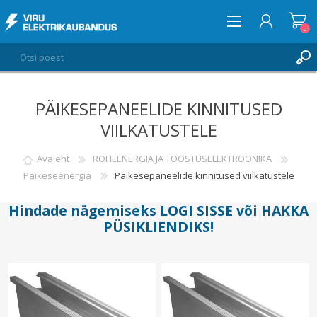
0
PÄIKESEPANEELIDE KINNITUSED
LOGI SISSE
VIILKATUSTELE
SOOVIKORV
0
Avaleht
ROHEENERGIA JA TÖÖSTUSELEKTROONIKA
Päikeseenergia
Päikesepaneelide kinnitused viilkatustele
Hindade nägemiseks
LOGI SISSE
või
HAKKA
PÜSIKLIENDIKS
!