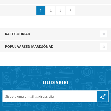
1
2
3
KATEGOORIAD
POPULAARSED MÄRKSÕNAD
UUDISKIRI