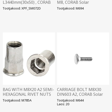
L3440mm(30x50) , CORAB
M8, CORAB Solar
Solar
Tootjakood: XPF_SM072D
Tootjakood: M694
BAG WITH M8X20 A2 SEMI-
CARRIAGE BOLT M8X30
HEXAGONAL RIVET NUTS
DIN603 A2, CORAB Solar
(20 PCS.)
Tootjakood: M785A
Tootjakood: M644
Laos: 20