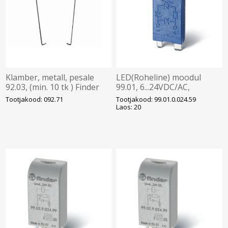
Klamber, metall, pesale
LED(Roheline) moodul
92.03, (min. 10 tk ) Finder
99.01, 6...24VDC/AC,
pesadele 90.20 ja 21, Finder
Tootjakood: 092.71
Tootjakood: 99.01.0.024.59
Laos: 20