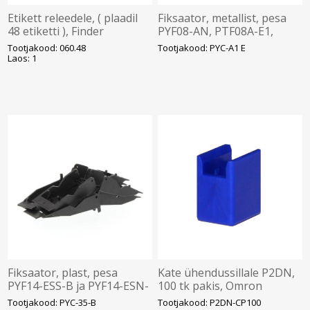
Etikett releedele, ( plaadil
Fiksaator, metallist, pesa
48 etiketti ), Finder
PYF08-AN, PTF08A-E1,
Omron
Tootjakood: 060.48
Tootjakood: PYC-A1 E
Laos: 1
Fiksaator, plast, pesa
Kate ühendussillale P2DN,
PYF14-ESS-B ja PYF14-ESN-
100 tk pakis, Omron
B-le, pakk 10tk,Omron
Tootjakood: PYC-35-B
Tootjakood: P2DN-CP100