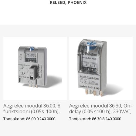
RELEED, PHOENIX
Aegrelee moodul 86.00, 8
Aegrelee moodul 86.30, On-
funktsiooni (0.05s-100h),
delay (0.05 s100 h), 230VAC,
12-230VAC/DC, pesadele
pesadele 94/95/96/97,
Tootjakood: 86.00.0.240.0000
Tootjakood: 86.30.8.240.0000
90/92/96, Finder
Finder