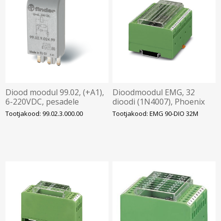
Diood moodul 99.02, (+A1),
Dioodmoodul EMG, 32
6-220VDC, pesadele
dioodi (1N4007), Phoenix
90/92/94/95/96/97, Finder
Tootjakood: 99.02.3.000.00
Tootjakood: EMG 90-DIO 32M