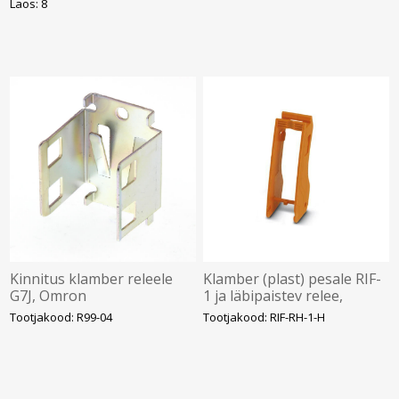
Laos: 8
Kinnitus klamber releele
Klamber (plast) pesale RIF-
G7J, Omron
1 ja läbipaistev relee,
Phoenix
Tootjakood: R99-04
Tootjakood: RIF-RH-1-H