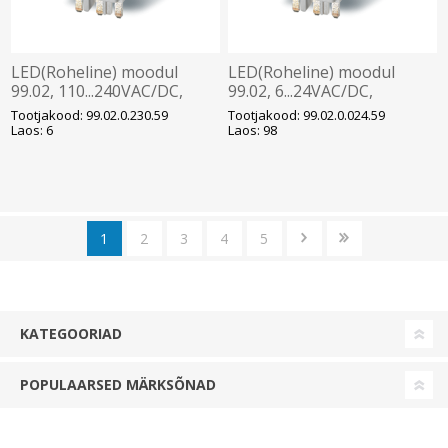
LED(Roheline) moodul
LED(Roheline) moodul
99.02, 110...240VAC/DC,
99.02, 6...24VAC/DC,
pesadele
pesadele
Tootjakood: 99.02.0.230.59
Tootjakood: 99.02.0.024.59
90/92/94/95/96/97, Finder
90/92/94/95/96/97, Finder
Laos: 6
Laos: 98
1
2
3
4
5
KATEGOORIAD
POPULAARSED MÄRKSÕNAD