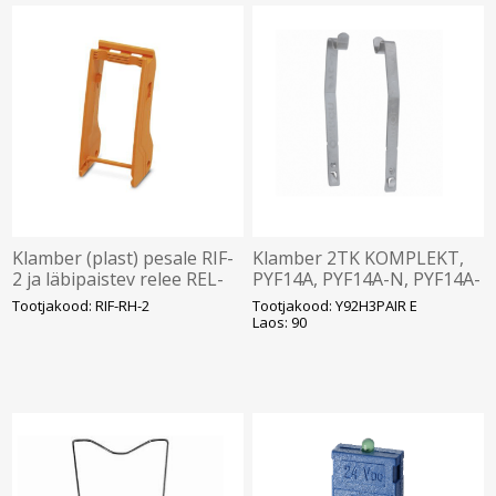
Klamber (plast) pesale RIF-
Klamber 2TK KOMPLEKT,
2 ja läbipaistev relee REL-
PYF14A, PYF14A-N, PYF14A-
IR, Phoenix
E- jaoks, Omron
Tootjakood: RIF-RH-2
Tootjakood: Y92H3PAIR E
Laos: 90