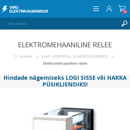
0
ELEKTROMEHAANILINE RELEE
LOGI SISSE
SOOVIKORV
Avaleht
JUHT-, KONTROLL- JA MÕÕTESEADMED
0
Elektromehaaniline relee
Hindade nägemiseks
LOGI SISSE
või
HAKKA
PÜSIKLIENDIKS
!