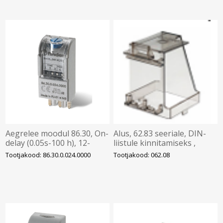
Aegrelee moodul 86.30, On-
Alus, 62.83 seeriale, DIN-
delay (0.05s-100 h), 12-
liistule kinnitamiseks ,
24VAC/DC, pesadele
Finder
Tootjakood: 86.30.0.024.0000
Tootjakood: 062.08
94/95/96/97, Finder