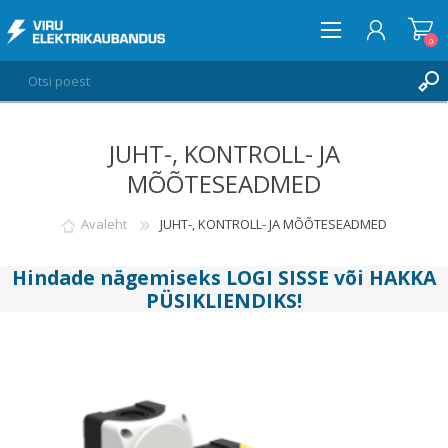
0
JUHT-, KONTROLL- JA
LOGI SISSE
MÕÕTESEADMED
SOOVIKORV
0
Avaleht
JUHT-, KONTROLL- JA MÕÕTESEADMED
Hindade nägemiseks
LOGI SISSE
või
HAKKA
PÜSIKLIENDIKS
!