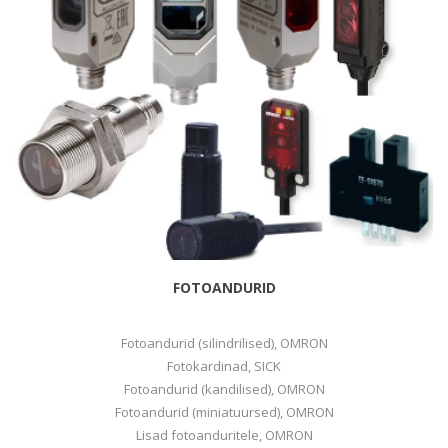
FOTOANDURID
Fotoandurid (silindrilised), OMRON
Fotokardinad, SICK
Fotoandurid (kandilised), OMRON
Fotoandurid (miniatuursed), OMRON
Lisad fotoanduritele, OMRON