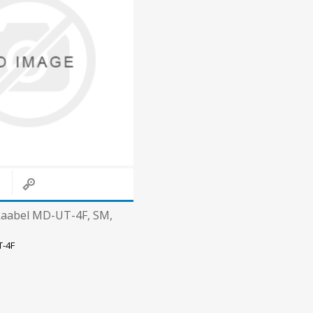
Päikeseenergia
Elektriautode laadijad ja komponendid
Kontrollerid
Sagedusmuundurid
Vaata kõiki
INSTALLATSIOONITARVIKUD
 kaabel MD-UT-4F, SM,
T-4F