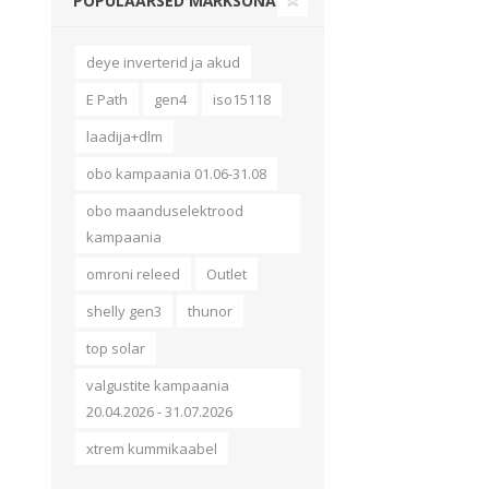
POPULAARSED MÄRKSÕNAD
Alumiiniumkaablid ja -juhtmed
Vaskkaablid ja -juhtmed
deye inverterid ja akud
Painduvad kontrollkaablid
Nõrkvoolukaablid
E Path
gen4
iso15118
laadija+dlm
obo kampaania 01.06-31.08
obo maanduselektrood
kampaania
omroni releed
Outlet
shelly gen3
thunor
top solar
valgustite kampaania
20.04.2026 - 31.07.2026
xtrem kummikaabel