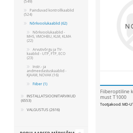
(549)
Juhtimisahelate nupud ( ava 8, 16 ja 22 mm )
Painduvad kontrollkaablid
(524)
Elektromehaaniline relee
Nõrkvoolukaablid (62)
Pooljuhtreleed
Nõrkvoolukaablid -
Toiteplokid AC/DC, DC/DC
MHS, VMOHBU, KLM, KLMA
(22)
Vaata kõiki
Arvutivõrgu ja TV-
kaablid - UTP, FTP, ECO
(23)
KAABLID
Instr.- ja
andmeedastuskaablid -
KJAAM, NOVAK (16)
Fiiber (1)
Fiiberoptiline
INSTALLATSIOONITARVIKUD
must T1000
(6553)
Tootjakood: MD-U
VALGUSTUS (2616)