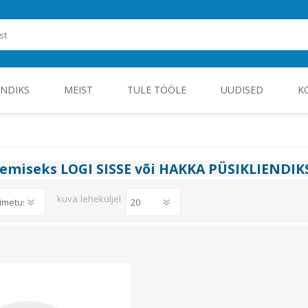
ENDIKS
MEIST
TULE TÖÖLE
UUDISED
K
ROHEENERGIA JA TÖÖSTUSELEKTROONIKA
gemiseks
LOGI SISSE
või
HAKKA PÜSIKLIENDIK
kuva
leheküljel