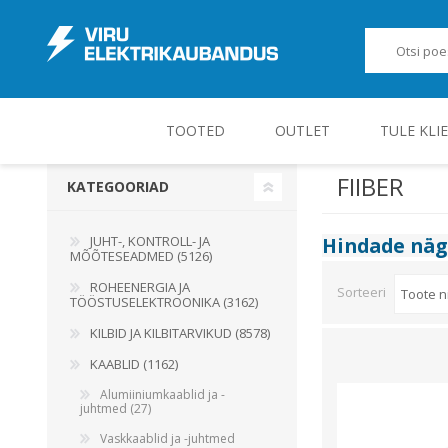
TOOTED
OUTLET
TULE KLI
FIIBER
KATEGOORIAD
JUHT-, KONTROLL- JA MÕÕTESEADMED
JUHT-, KONTROLL- JA
Hindade nä
MÕÕTESEADMED (5126)
ROHEENERGIA JA
Sorteeri
TÖÖSTUSELEKTROONIKA (3162)
KILBID JA KILBITARVIKUD (8578)
KAABLID (1162)
Alumiiniumkaablid ja -
juhtmed (27)
Vaskkaablid ja -juhtmed