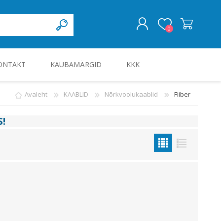
0
ONTAKT
KAUBAMÄRGID
KKK
LOGI SISSE
Avaleht
KAABLID
Nõrkvoolukaablid
Fiiber
KILBID JA KILBITARVIKUD
S
!