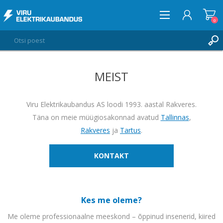
0
MEIST
LOGI SISSE
SOOVIKORV
0
Viru Elektrikaubandus AS loodi 1993. aastal Rakveres.
Täna on meie müügiosakonnad avatud
Tallinnas
,
Rakveres
ja
Tartus
.
KONTAKT
Kes me oleme?
Me oleme professionaalne meeskond – õppinud insenerid, kiired