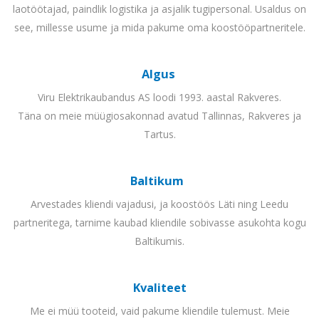
laotöötajad, paindlik logistika ja asjalik tugipersonal. Usaldus on
see, millesse usume ja mida pakume oma koostööpartneritele.
Algus
Viru Elektrikaubandus AS loodi 1993. aastal Rakveres.
Täna on meie müügiosakonnad avatud Tallinnas, Rakveres ja
Tartus.
Baltikum
Arvestades kliendi vajadusi, ja koostöös Läti ning Leedu
partneritega, tarnime kaubad kliendile sobivasse asukohta kogu
Baltikumis.
Kvaliteet
Me ei müü tooteid, vaid pakume kliendile tulemust. Meie