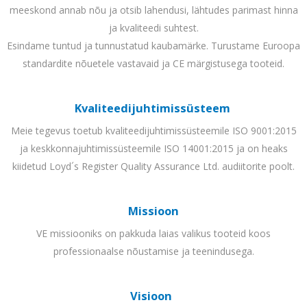
meeskond annab nõu ja otsib lahendusi, lähtudes parimast hinna
ja kvaliteedi suhtest.
Esindame tuntud ja tunnustatud kaubamärke. Turustame Euroopa
standardite nõuetele vastavaid ja CE märgistusega tooteid.
Kvaliteedijuhtimissüsteem
Meie tegevus toetub kvaliteedijuhtimissüsteemile ISO 9001:2015
ja keskkonnajuhtimissüsteemile ISO 14001:2015 ja on heaks
kiidetud Loyd´s Register Quality Assurance Ltd. audiitorite poolt.
Missioon
VE missiooniks on pakkuda laias valikus tooteid koos
professionaalse nõustamise ja teenindusega.
Visioon