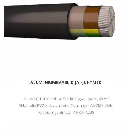
ALUMIINIUMKAABLID JA -JUHTMED
Al-kaablid PEX-isol. ja PVC-kestaga - AXPK, AXMK
Al-kaablid PVC-kestaga kont. Cu-juhiga - AMCMK, AKKJ
Al-õhuliinijuhtmed - AMKA, ALUS