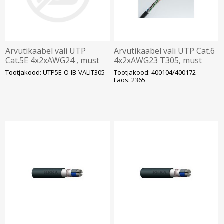
Arvutikaabel väli UTP
Arvutikaabel väli UTP Cat.6
Cat.5E 4x2xAWG24 , must
4x2xAWG23 T305, must
T305
(400104/400172)
Tootjakood: UTP5E-O-IB-VÄLIT305
Tootjakood: 400104/400172
Laos: 2365