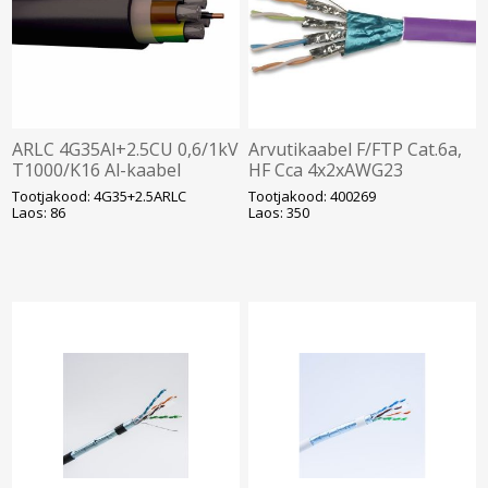
ARLC 4G35Al+2.5CU 0,6/1kV
Arvutikaabel F/FTP Cat.6a,
T1000/K16 Al-kaabel
HF Cca 4x2xAWG23
varjestatud T500, violetne
Tootjakood: 4G35+2.5ARLC
Tootjakood: 400269
(400269)
Laos: 86
Laos: 350