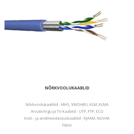
NÕRKVOOLUKAABLID
Nõrkvoolukaablid - MHS, VMOHBU, KLM, KLMA
Arvutivõrgu ja TV-kaablid - UTP, FTP, ECO
Instr.- ja andmeedastuskaablid - KJAAM, NOVAK
Fiiber