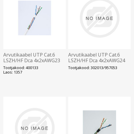
Arvutikaabel UTP Cat.6
Arvutikaabel UTP Cat.6
LSZH/HF Dca 4x2xAWG23
LSZH/HF Dca 4x2xAWG24
K305, valge (400133)
K305, roheline (302013)
Tootjakood: 400133
Tootjakood: 302013/957053
Laos: 1357