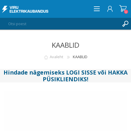
0
KAABLID
LOGI SISSE
SOOVIKORV
Avaleht
KAABLID
0
Hindade nägemiseks
LOGI SISSE
või
HAKKA
PÜSIKLIENDIKS
!