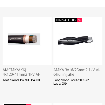
HINNALÜHIS
%
AMCMK/AKKJ
AMKA 3x16/25mm2 1kV Al-
4x120/41mm2 1kV Al-
õhuliinijuhe
kaabel Cu-juhiga
Tootjakood: PARTII - P4988
Tootjakood: AMKA3X16/25
Laos: 959