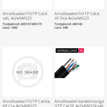
Arvutikaabel F/UTP Cat.6
Arvutikaabel F/UTP Cat.6,
väli, 4x2xAWG23
HF Dca 4x2xAWG23
varjestatud K305/T500,
varjestatud K305, valge
Tootjakood: 400107/400173
Tootjakood: 400143
must (400107/400173)
(400143)
Laos: 1642
Laos: 586
HINNALÜHIS
%
Arvutikaabel F/UTP Cat.6a,
Arvutikaabel kandetrossiga
HF Cca 4x2xAWG23
UTP Cat.5E 4x2xAWG24 väli,