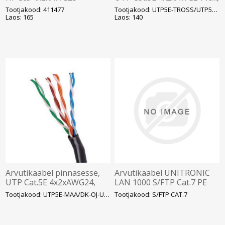
varjestatud T500, violetne
must T305
Tootjakood: 411477
Tootjakood: UTP5E-TROSS/UTP5E-OM
(411477)
Laos: 165
Laos: 140
Arvutikaabel pinnasesse,
Arvutikaabel UNITRONIC
UTP Cat.5E 4x2xAWG24,
LAN 1000 S/FTP Cat.7 PE
geeliga, must T305
outdoor
Tootjakood: UTP5E-MAA/DK-OJ-U5E
Tootjakood: S/FTP CAT.7