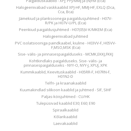
Paigalduskaablid - XPJ; PPJ/MMJ ja (N)YM (Eca)
Halogeenivabad vaskkaablid XPJ-HF, MMJ-HF, EXLQ (Dca,
Cca, Bca)
Jämekiud ja planksoonega paigaldusjuhtmed - H07V-
R/PK ja H07V-U/PL (Eca)
Peenkiud paigaldusjuhtmed - H07(05)V-K/MKEM (Eca)
Halogeenivabad juhtmed
PVC isolatsiooniga paindkaabel, kiuline - H03VV-F, H05VV-
F,MSO,MSK (Eca)
Sise- välis- ja pinnasespaigalduseks - MCMK,EKKJ,FKKJ
Kohtkindlaks paigalduseks. Sise- välis- ja
pinnasespaigalduseks - NYY-O, NYY-J, XPUJ, XPK
Kummikaablid, Keevituskaablid - H05RR-F, H07RN-F,
H01N2-D
Telfri- ja kraanakaablid
Kuumakindlad silikoon kaablid ja juhtmed - SIF, SIHF
Paljas-köisjuhtmed - CU/HK
Tulepüsivad kaablid E30; E60; E90
Spiraalkaablid
Kõlarikaablid
Laevakaablid