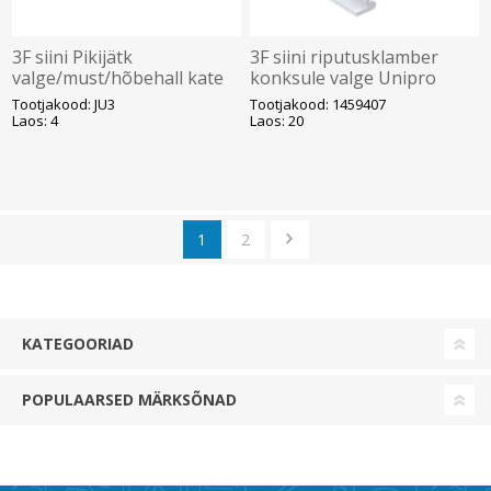
3F siini Pikijätk
3F siini riputusklamber
valge/must/hõbehall kate
konksule valge Unipro
Unipro
Tootjakood: JU3
Tootjakood: 1459407
Laos: 4
Laos: 20
1
2
KATEGOORIAD
POPULAARSED MÄRKSÕNAD