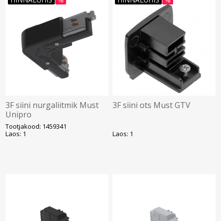
3F siini nurgaliitmik Must
3F siini ots Must GTV
Unipro
Tootjakood: 1459341
Laos: 1
Laos: 1