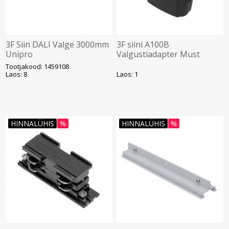
3F Siin DALI Valge 3000mm
3F siini A100B
Unipro
Valgustiadapter Must
Unipro
Tootjakood: 1459108
Laos: 8
Laos: 1
HINNALÜHIS
%
HINNALÜHIS
%