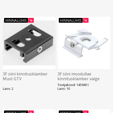
HINNALÜHIS
%
HINNALÜHIS
%
3F siini kinnitusklamber
3F siini moodullae
Must GTV
kinnitusklamber valge
Unipro
Tootjakood: 1459451
Laos: 2
Laos: 10
HINNALÜHIS
%
HINNALÜHIS
%