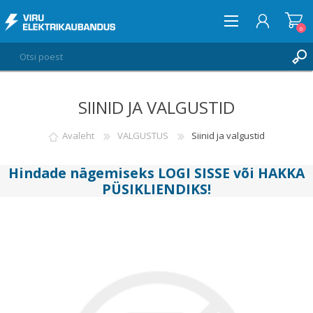
0
SIINID JA VALGUSTID
LOGI SISSE
SOOVIKORV
Avaleht
VALGUSTUS
Siinid ja valgustid
0
Hindade nägemiseks
LOGI SISSE
või
HAKKA
PÜSIKLIENDIKS
!