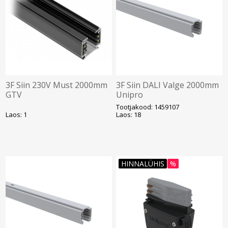
3F Siin 230V Must 2000mm
3F Siin DALI Valge 2000mm
GTV
Unipro
Tootjakood: 1459107
Laos: 1
Laos: 18
HINNALÜHIS
%