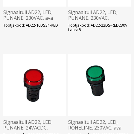
Signaaltuli AD22, LED,
Signaaltuli AD22, LED,
PUNANE, 230VAC, ava
PUNANE, 230VAC,
16mm, IP65, DELIXI
ava22mm, IP65, DELIXI
Tootjakood: AD22-16DS31-RED
Tootjakood: AD22-22DS-RED230V
Laos: 8
Signaaltuli AD22, LED,
Signaaltuli AD22, LED,
PUNANE, 24VACDC,
ROHELINE, 230VAC, ava
ava22mm, IP65, DELIXI
16mm, IP65, DELIXI