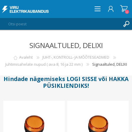
0
SIGNAALTULED, DELIXI
LOGI SISSE
SOOVIKORV
Avaleht
JUHT-, KONTROLL- JA MÕÕTESEADMED
0
Juhtimisahelate nupud ( ava 8, 16 ja 22 mm )
Signaaltuled, DELIXI
Hindade nägemiseks
LOGI SISSE
või
HAKKA
PÜSIKLIENDIKS
!