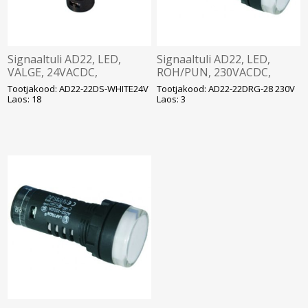
Signaaltuli AD22, LED,
Signaaltuli AD22, LED,
VALGE, 24VACDC,
ROH/PUN, 230VACDC,
ava22mm, IP65, DELIXI
ava22mm, IP65, DELIXI
Tootjakood: AD22-22DS-WHITE24V
Tootjakood: AD22-22DRG-28 230V
Laos: 18
Laos: 3