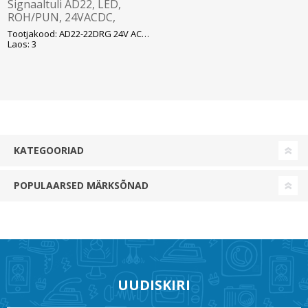
Signaaltuli AD22, LED,
ROH/PUN, 24VACDC,
ava22mm, IP65, DELIXI
Tootjakood: AD22-22DRG 24V ACDC
Laos: 3
KATEGOORIAD
POPULAARSED MÄRKSÕNAD
UUDISKIRI