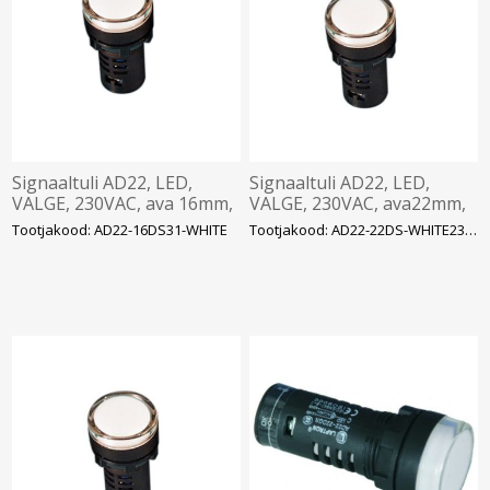
Signaaltuli AD22, LED,
Signaaltuli AD22, LED,
VALGE, 230VAC, ava 16mm,
VALGE, 230VAC, ava22mm,
IP65, DELIXI
IP65, DELIXI
Tootjakood: AD22-16DS31-WHITE
Tootjakood: AD22-22DS-WHITE230V