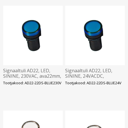
Signaaltuli AD22, LED,
Signaaltuli AD22, LED,
SININE, 230VAC, ava22mm,
SININE, 24VACDC,
IP65, DELIXI
ava22mm, IP65, DELIXI
Tootjakood: AD22-22DS-BLUE230V
Tootjakood: AD22-22DS-BLUE24V