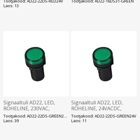
Tootjakood: AD22-22DS-RED24V
Tootjakood: AD22-16DS31-GREEN
Laos: 13
Signaaltuli AD22, LED,
Signaaltuli AD22, LED,
ROHELINE, 230VAC,
ROHELINE, 24VACDC,
ava22mm, IP65, DELIXI
ava22mm, IP65, DELIXI
Tootjakood: AD22-22DS-GREEN230V
Tootjakood: AD22-22DS-GREEN24V
Laos: 39
Laos: 11