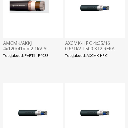
AMCMK/AKKJ
AXCMK-HF C 4x35/16
4x120/41mm2 1kV Al-
0,6/1kV T500 K12 REKA
kaabel Cu-juhiga
Tootjakood: PARTII - P4988
Tootjakood: AXCMK-HF C