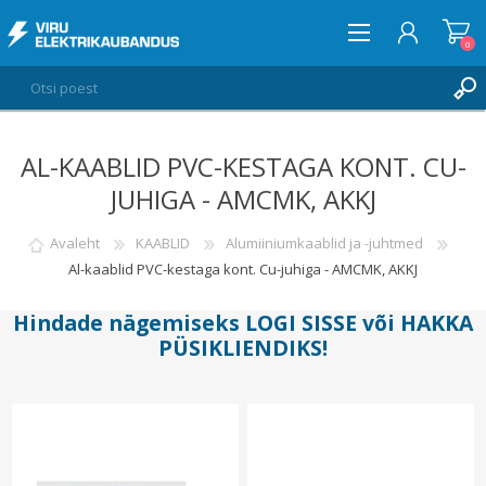
0
AL-KAABLID PVC-KESTAGA KONT. CU-
LOGI SISSE
JUHIGA - AMCMK, AKKJ
SOOVIKORV
0
Avaleht
KAABLID
Alumiiniumkaablid ja -juhtmed
Al-kaablid PVC-kestaga kont. Cu-juhiga - AMCMK, AKKJ
Hindade nägemiseks
LOGI SISSE
või
HAKKA
PÜSIKLIENDIKS
!