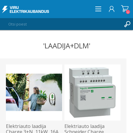
0
'LAADIJA+DLM'
LOGI SISSE
SOOVIKORV
0
Elektriauto laadija
Elektriauto laadija
Charge 3+N, 11kW, 16A,
Schneider Charge