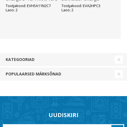
Type 2 kaabel 7m, OCPP
koormuse
Tootjakood: EVH5A11N2C7
Tootjakood: EVA2HPC3
1.6, RDC-DD,IP55/IK10,
monitoorimisseade
Laos: 2
Laos: 2
Schneider
voolutrafodega, 3f16-
50A - Schneider
KATEGOORIAD
POPULAARSED MÄRKSÕNAD
UUDISKIRI