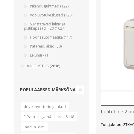
Pikendusjuhtmed (122)
Vooluvõtukeskused (120)
Süvistatavad lülitid ja
pistikupesad IP20 (1627)
Hooneautomaatika (117)
Patareid, akud (30)
Leiunurk (1)
VALGUSTUS (2616)
POPULAARSED MÄRKSÕNAD
deye inverterid ja akud
Lüliti 1-ne 2 p
E Path
gen4
iso15118
Tootjakood: 2TKA
laadija+dlm