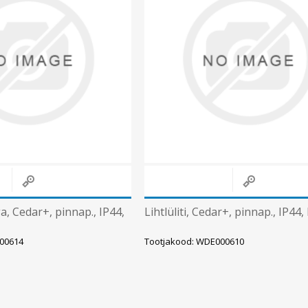
ga, Cedar+, pinnap., IP44,
Lihtlüliti, Cedar+, pinnap., IP44, 
00614
Tootjakood: WDE000610