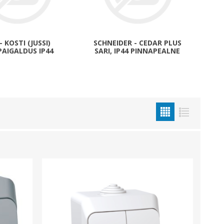
Metallkilbid, süvispaigaldus
Metallkilbid, pindpaigaldus
Kilbid, aluspaigaldus
- KOSTI (JUSSI)
SCHNEIDER - CEDAR PLUS
PAIGALDUS IP44
SARI, IP44 PINNAPEALNE
Plastkilbid, süvispaigaldus
Vaata kõiki
VALGUSTUS