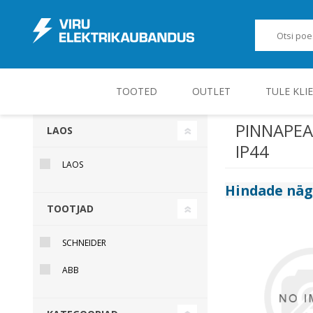
TOOTED
OUTLET
TULE KLI
PINNAPEA
LAOS
IP44
JUHT-, KONTROLL- JA MÕÕTESEADMED
LAOS
Hindade nä
TOOTJAD
SCHNEIDER
ABB