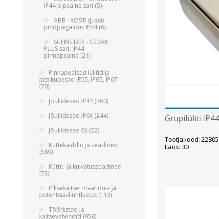
Alumiiniumkaablid ja -juhtmed
IP44 p.pealne sari (5)
Vaskkaablid ja -juhtmed
ABB - KOSTI (Jussi)
pindpaigaldus IP44 (6)
Painduvad kontrollkaablid
SCHNEIDER - CEDAR
Nõrkvoolukaablid
PLUS sari, IP44
pinnapealne (21)
Pinnapealsed lülitid ja
pistikupesad IP55, IP65, IP67
(70)
Jõuliidesed IP44 (260)
Jõuliidesed IP6X (244)
Grupilüliti IP4
Jõuliidesed EX (22)
Tootjakood: 2280
Küttekaablid ja seadmed
Laos: 30
(589)
Kütte- ja kuivatusseadmed
(73)
Piksekaitse, maandus- ja
potentsiaaliühtlustus (113)
Tööriistad ja
kaitsevahendid (958)