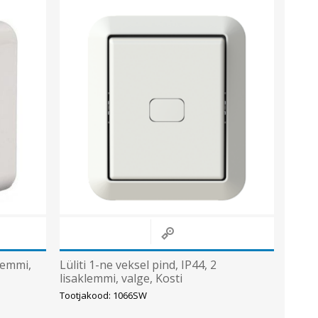
klemmi,
Lüliti 1-ne veksel pind, IP44, 2
lisaklemmi, valge, Kosti
Tootjakood: 1066SW