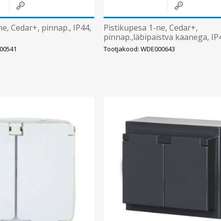
e, Cedar+, pinnap., IP44,
Pistikupesa 1-ne, Cedar+,
pinnap.,läbipaistva kaanega, IP4
00541
Tootjakood: WDE000643