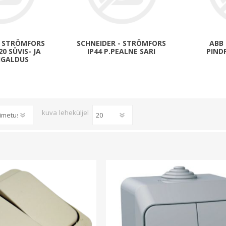
Päikeseenergia
Elektriautode laadijad ja komponendid
Kontrollerid
- STRÖMFORS
SCHNEIDER - STRÖMFORS
ABB 
0 SÜVIS- JA
IP44 P.PEALNE SARI
PIND
Sagedusmuundurid
IGALDUS
Vaata kõiki
INSTALLATSIOONITARVIKUD
kuva
leheküljel