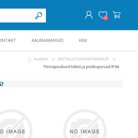
0
ONTAKT
KAUBAMÄRGID
KKK
LOGI SISSE
Avaleht
INSTALLATSIOONITARVIKUD
Pinnapealsed lülitid ja pistikupesad IP44
KILBID JA KILBITARVIKUD
S
!