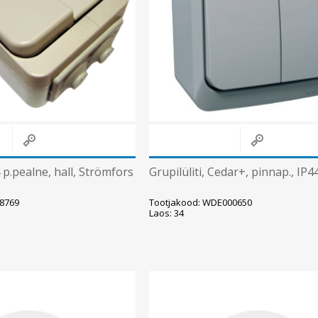
Süvistatavad lülitid ja pistikupesad IP44
Pinnapealsed lülitid ja pistikupesad IP20
Pinnapealsed lülitid ja pistikupesad IP44
Pinnapealsed lülitid ja pistikupesad IP55, IP65, IP67
Vaata kõiki
4 p.pealne, hall, Strömfors
Grupilüliti, Cedar+, pinnap., IP44
58769
Tootjakood: WDE000650
Laos: 34