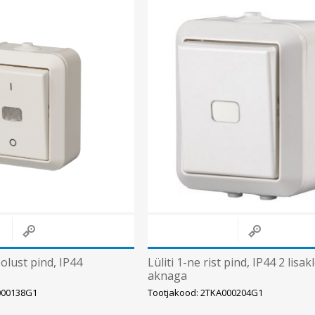
oolust pind, IP44
Lüliti 1-ne rist pind, IP44 2 lisa
aknaga
000138G1
Tootjakood: 2TKA000204G1