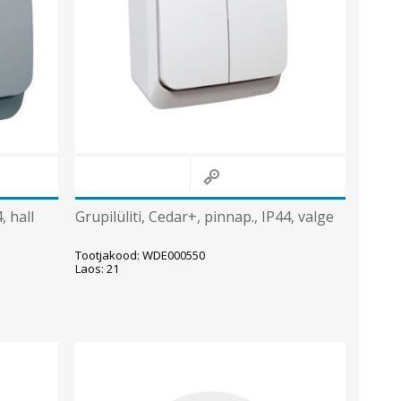
Sisevalgustid
Tulekindlad valgustid ja tarvikud
Tööstusvalgustid
Siinid ja valgustid
Vaata kõiki
, hall
Grupilüliti, Cedar+, pinnap., IP44, valge
Tootjakood: WDE000550
Laos: 21