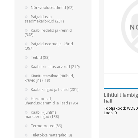
Nõrkvooluseadmed (62)
Paigaldus ja
seadmekarbikud (231)
Kaabliredelid ja -rennid
(348)
Paigaldustorud ja -kõrid
(397)
Teibid (83)
Kaabli kinnitustarvikud (219)
Kinnitustarvikud (tüüblid,
kruvid jne) (19)
Kaablikingad ja hülsid (281)
Lihtlülit lambi
Harutoosid,
hall
ühendusklemmid ja lisad (196)
Tootjakood: WDE0
Kaabli - juhtme
Laos: 9
markeeringud (138)
Termotooted (89)
Tuletõkke materjalid (8)