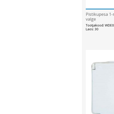
Pistikupesa 1-n
valge
Tootjakood: WDE0
Laos: 30