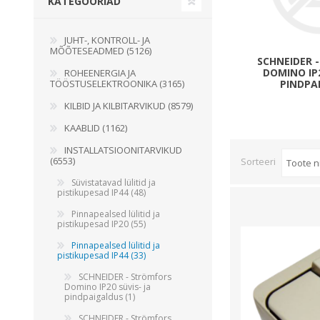
KATEGOORIAD
Juhtimisahelate nupud ( ava 8, 16 ja 22 mm )
Elektromehaaniline relee
JUHT-, KONTROLL- JA
MÕÕTESEADMED (5126)
Pooljuhtreleed
SCHNEIDER 
DOMINO IP2
ROHEENERGIA JA
Toiteplokid AC/DC, DC/DC
TÖÖSTUSELEKTROONIKA (3165)
PINDPA
Vaata kõiki
KILBID JA KILBITARVIKUD (8579)
KAABLID (1162)
KAABLID
INSTALLATSIOONITARVIKUD
(6553)
Sorteeri
Süvistatavad lülitid ja
pistikupesad IP44 (48)
Pinnapealsed lülitid ja
pistikupesad IP20 (55)
Pinnapealsed lülitid ja
pistikupesad IP44 (33)
SCHNEIDER - Strömfors
Domino IP20 süvis- ja
pindpaigaldus (1)
SCHNEIDER - Strömfors