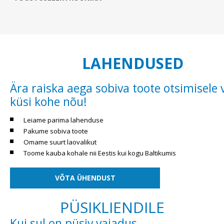
LAHENDUSED
Ära raiska aega sobiva toote otsimisele 
küsi kohe nõu!
Leiame parima lahenduse
Pakume sobiva toote
Omame suurt laovalikut
Toome kauba kohale nii Eestis kui kogu Baltikumis
VÕTA ÜHENDUST
PÜSIKLIENDILE
Kui sul on püsiv vajadus