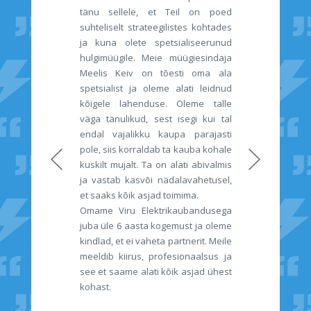
tänu sellele, et Teil on poed
suhteliselt strateegilistes kohtades
ja kuna olete spetsialiseerunud
hulgimüügile. Meie müügiesindaja
Meelis Keiv on tõesti oma ala
spetsialist ja oleme alati leidnud
kõigele lahenduse. Oleme talle
väga tänulikud, sest isegi kui tal
endal vajalikku kaupa parajasti
pole, siis korraldab ta kauba kohale
kuskilt mujalt. Ta on alati abivalmis
ja vastab kasvõi nädalavahetusel,
et saaks kõik asjad toimima.
Omame Viru Elektrikaubandusega
juba üle 6 aasta kogemust ja oleme
kindlad, et ei vaheta partnerit. Meile
meeldib kiirus, profesionaalsus ja
see et saame alati kõik asjad ühest
kohast.