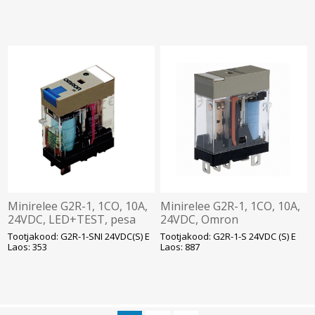
Minirelee G2R-1, 1CO, 10A,
Minirelee G2R-1, 1CO, 10A,
24VDC, LED+TEST, pesa
24VDC, Omron
P2RF05, Omron
Tootjakood: G2R-1-SNI 24VDC(S) E
Tootjakood: G2R-1-S 24VDC (S) E
Laos: 353
Laos: 887