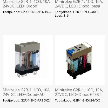
Minirelee G2R-1, 1CO, 10A,
Minirelee G2R-1, 1CO, 10A,
24VDC, LED+Diood
24VDC, LED+Diood, pesa
+TEST+AU, pesa P2RF05,
P2RF05, Omron
Tootjakood: G2R-1-SNDIAP324VDC E
Tootjakood: G2R-1-SND 24DC E
Omron
Laos: 116
Minirelee G2R-1, 1CO, 10A,
Minirelee G2R-1, 1CO, 10A,
24VDC, LED+Diood+AU
24VDC, LED+Diood+TEST,
kon, pesa P2RF05, Omron
pesa P2RF05, Omron
Tootjakood: G2R-1-SND-AP3 DC24
Tootjakood: G2R-1-SNDI 24VDC