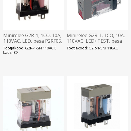
Minirelee G2R-1, 1CO, 10A,
Minirelee G2R-1, 1CO, 10A,
110VAC, LED, pesa P2RF05,
110VAC, LED+TEST, pesa
Omron
P2RF05, Omron
Tootjakood: G2R-1-SN 110AC E
Tootjakood: G2R-1-SNI 110AC
Laos: 89