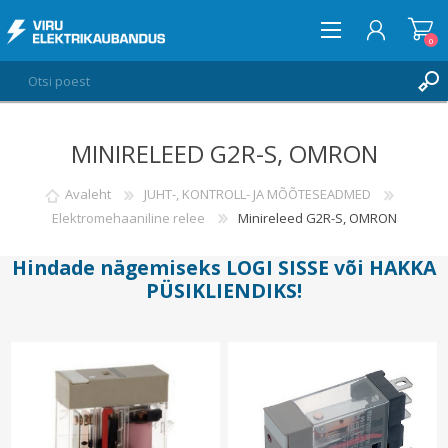
0
MINIRELEED G2R-S, OMRON
LOGI SISSE
SOOVIKORV
Avaleht
JUHT-, KONTROLL- JA MÕÕTESEADMED
0
Elektromehaaniline relee
Minireleed G2R-S, OMRON
Hindade nägemiseks
LOGI SISSE
või
HAKKA
PÜSIKLIENDIKS
!