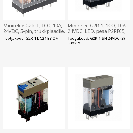
Minirelee G2R-1, 1CO, 10A,
Minirelee G2R-1, 1CO, 10A,
24VDC, 5-pin, trükkplaadile,
24VDC, LED, pesa P2RF05,
Omron
Omron
Tootjakood: G2R-1 DC24 BY OMI
Tootjakood: G2R-1-SN 24VDC (S)
Laos: 5