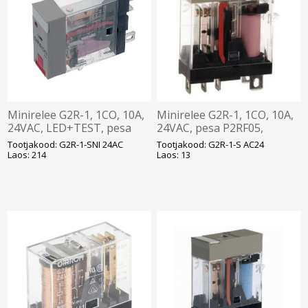
Minirelee G2R-1, 1CO, 10A,
Minirelee G2R-1, 1CO, 10A,
24VAC, LED+TEST, pesa
24VAC, pesa P2RF05,
P2RF05, Omron
Omron
Tootjakood: G2R-1-SNI 24AC
Tootjakood: G2R-1-S AC24
Laos: 214
Laos: 13