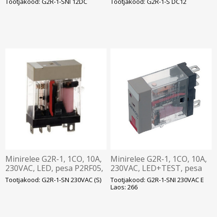
Tootjakood: G2R-1-SNI 12DC
Tootjakood: G2R-1-S DC12
Minirelee G2R-1, 1CO, 10A,
Minirelee G2R-1, 1CO, 10A,
230VAC, LED, pesa P2RF05,
230VAC, LED+TEST, pesa
Omron
P2RF05, Omron
Tootjakood: G2R-1-SN 230VAC (S)
Tootjakood: G2R-1-SNI 230VAC E
Laos: 266