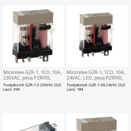
Minirelee G2R-1, 1CO, 10A,
Minirelee G2R-1, 1CO, 10A,
230VAC, pesa P2RF05,
24VAC, LED, pesa P2RF05,
Omron
Omron
Tootjakood: G2R-1-S 230VAC (S) E
Tootjakood: G2R-1-SN 24VAC (S) E
Laos: 394
Laos: 184