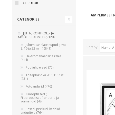
CIRCUTOR
Juhtimisahelate nupud ( ava 8, 16 ja 22 mm )
Elektromehaaniline relee
AMPERMEETR
CATEGORIES
Pooljuhtreleed
Toiteplokid AC/DC, DC/DC
JUHT-, KONTROLL- JA
View All
MÕÕTESEADMED (5128)
Juhtimisahelate nupud ( ava
Sort by
8, 16 ja 22 mm ) (841)
KAABLID
Elektromehaaniline relee
(414)
Pooljuhtreleed (75)
Toiteplokid AC/DC, DC/DC
(231)
Fotoandurid (476)
Kiudoptilised (
Fiiberoptilised ) andurid ja
võimendid (48)
Pesad, pistikud, kaablid
anduritele (764)