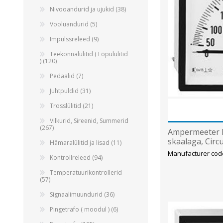
Nivooandurid ja ujukid (38)
Vooluandurid (5)
Impulssreleed (9)
Teekonnalülitid ( Lõpulülitid
) (120)
Pedaalid (7)
Juhtpuldid (31)
Trosslülitid (21)
Vilkurid, Sireenid, Summerid
(267)
Ampermeeter E
skaalaga, Circ
Hämaralülitid ja lisad (11)
Manufacturer cod
Kontrollreleed (94)
Temperatuurikontrollerid
(57)
Signaalimuundurid (36)
Pingetrafo ( moodul ) (6)