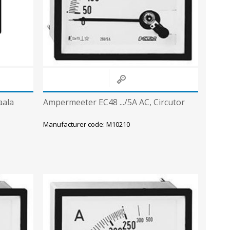
Sisevalgustid
Tulekindlad valgustid ja tarvikud
Tööstusvalgustid
Siinid ja valgustid
View All
aala
Ampermeeter EC48 .../5A AC, Circutor
Manufacturer code: M10210