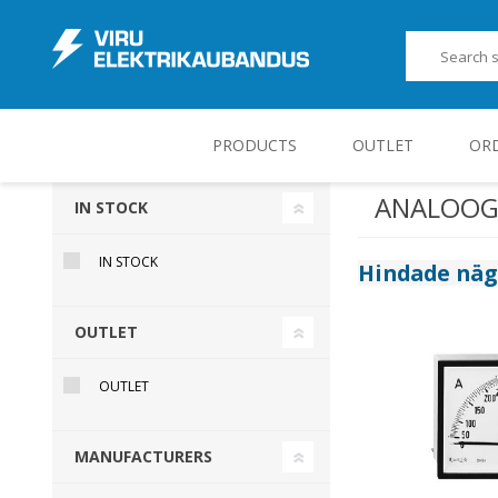
PRODUCTS
OUTLET
OR
ANALOOG
IN STOCK
JUHT-, KONTROLL- JA MÕÕTESEADMED
IN STOCK
Hindade nä
OUTLET
OUTLET
MANUFACTURERS