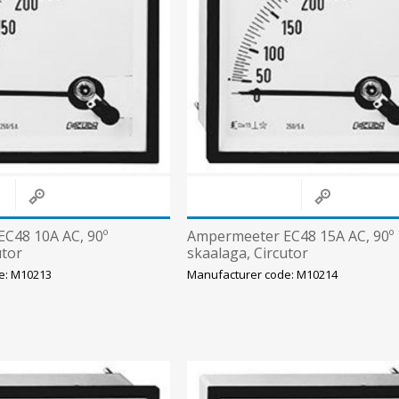
C48 10A AC, 90º
Ampermeeter EC48 15A AC, 90º
utor
skaalaga, Circutor
e: M10213
Manufacturer code: M10214