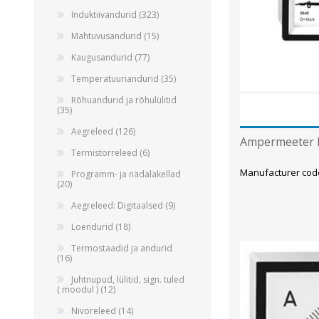
Alumiiniumkaablid ja -juhtmed
Induktiivandurid (323)
Vaskkaablid ja -juhtmed
Mahtuvusandurid (15)
Painduvad kontrollkaablid
Kaugusandurid (77)
Nõrkvoolukaablid
Temperatuuriandurid (35)
Rõhuandurid ja rõhulülitid
(35)
Aegreleed (126)
Ampermeeter BC
Termistorreleed (6)
Manufacturer cod
Programm- ja nädalakellad
(20)
Aegreleed: Digitaalsed (9)
Loendurid (18)
Termostaadid ja andurid
(16)
Juhtnupud, lülitid, sign. tuled
( moodul ) (12)
Nivoreleed (14)