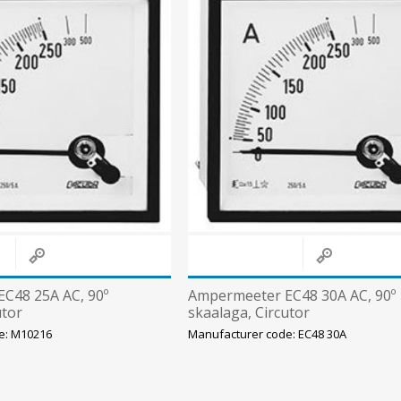
C48 25A AC, 90º
Ampermeeter EC48 30A AC, 90º
utor
skaalaga, Circutor
e: M10216
Manufacturer code: EC48 30A