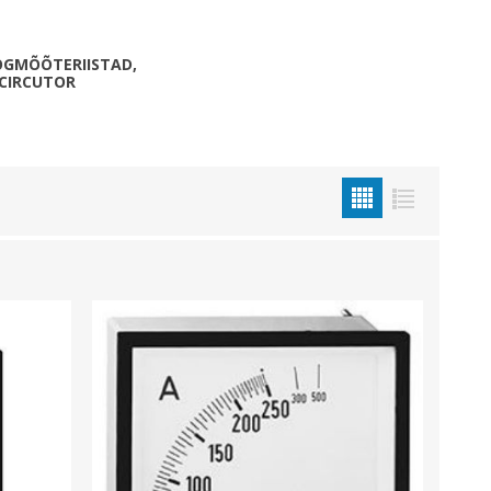
Metallkilbid, süvispaigaldus
Metallkilbid, pindpaigaldus
GMÕÕTERIISTAD,
CIRCUTOR
Kilbid, aluspaigaldus
Plastkilbid, süvispaigaldus
View All
VALGUSTUS