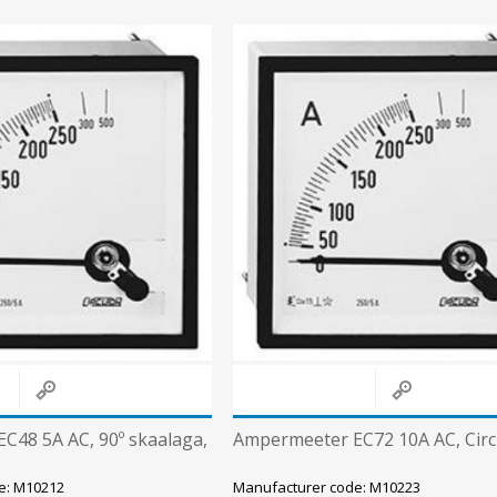
C48 5A AC, 90º skaalaga,
Ampermeeter EC72 10A AC, Circ
e: M10212
Manufacturer code: M10223