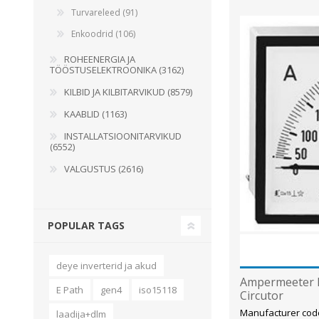
Turvareleed (91)
Enkoodrid (106)
ROHEENERGIA JA
TÖÖSTUSELEKTROONIKA (3162)
KILBID JA KILBITARVIKUD (8579)
KAABLID (1163)
INSTALLATSIOONITARVIKUD
(6552)
VALGUSTUS (2616)
POPULAR TAGS
deye inverterid ja akud
Ampermeeter E
E Path
gen4
iso15118
Circutor
Manufacturer cod
laadija+dlm