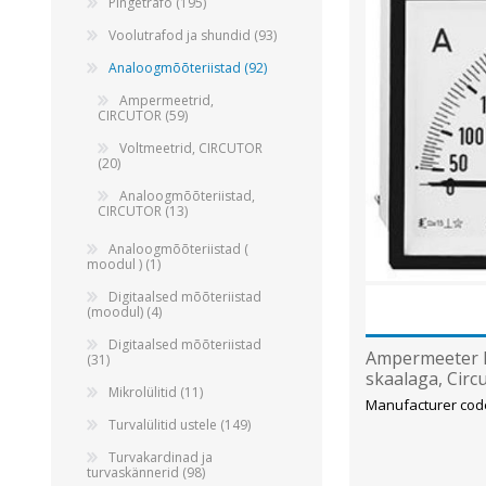
Pingetrafo (195)
Voolutrafod ja shundid (93)
Analoogmõõteriistad (92)
Ampermeetrid,
CIRCUTOR (59)
Voltmeetrid, CIRCUTOR
(20)
Analoogmõõteriistad,
CIRCUTOR (13)
Analoogmõõteriistad (
moodul ) (1)
Digitaalsed mõõteriistad
(moodul) (4)
Digitaalsed mõõteriistad
Ampermeeter E
(31)
skaalaga, Circ
Mikrolülitid (11)
Manufacturer cod
Turvalülitid ustele (149)
Turvakardinad ja
turvaskännerid (98)