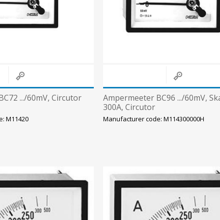
Süvistatavad lülitid ja pistikupesad IP44
Pinnapealsed lülitid ja pistikupesad IP20
Pinnapealsed lülitid ja pistikupesad IP44
Pinnapealsed lülitid ja pistikupesad IP55, IP65, IP67
View All
72 .../60mV, Circutor
Ampermeeter BC96 .../60mV, Sk
300A, Circutor
e: M11420
Manufacturer code: M114300000H