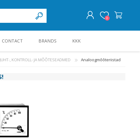
0
CONTACT
BRANDS
KKK
LOG IN
JUHT-, KONTROLL- JA MÕÕTESEADMED
Analoogmõõteriistad
KILBID JA KILBITARVIKUD
S
!