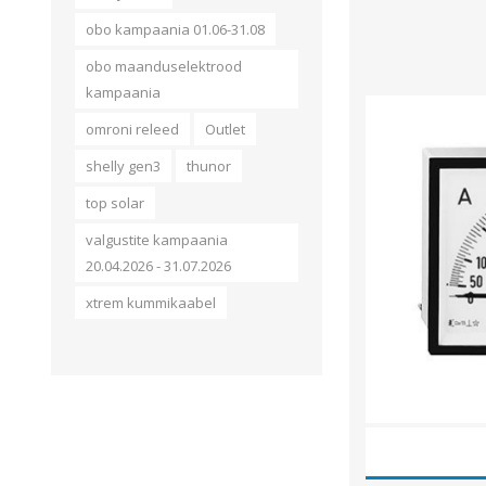
obo kampaania 01.06-31.08
obo maanduselektrood
kampaania
omroni releed
Outlet
shelly gen3
thunor
top solar
valgustite kampaania
20.04.2026 - 31.07.2026
xtrem kummikaabel