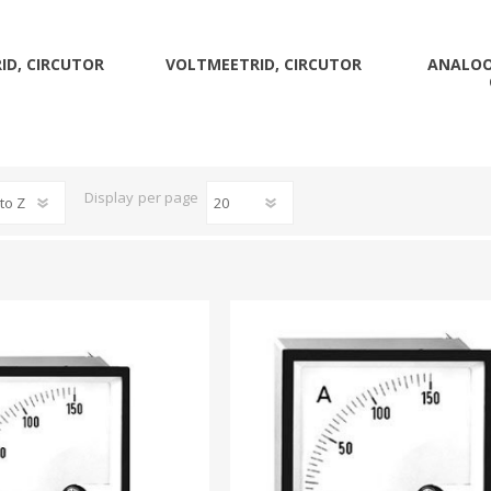
Päikeseenergia
Elektriautode laadijad ja komponendid
ID, CIRCUTOR
VOLTMEETRID, CIRCUTOR
ANALOO
Kontrollerid
Sagedusmuundurid
View All
Display
per page
INSTALLATSIOONITARVIKUD