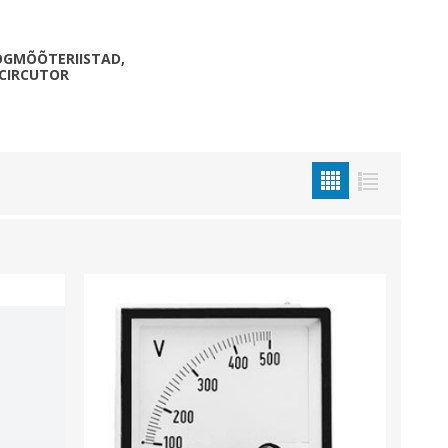
Metallkilbid, süvispaigaldus
Metallkilbid, pindpaigaldus
GMÕÕTERIISTAD,
CIRCUTOR
Kilbid, aluspaigaldus
Plastkilbid, süvispaigaldus
View All
VALGUSTUS