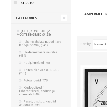
CIRCUTOR
Juhtimisahelate nupud ( ava 8, 16 ja 22 mm )
Elektromehaaniline relee
AMPERMEETR
CATEGORIES
Pooljuhtreleed
Toiteplokid AC/DC, DC/DC
JUHT-, KONTROLL- JA
View All
MÕÕTESEADMED (5128)
Juhtimisahelate nupud ( ava
Sort by
8, 16 ja 22 mm ) (841)
KAABLID
Elektromehaaniline relee
(414)
Pooljuhtreleed (75)
Toiteplokid AC/DC, DC/DC
(231)
Fotoandurid (476)
Kiudoptilised (
Fiiberoptilised ) andurid ja
võimendid (48)
Pesad, pistikud, kaablid
anduritele (764)