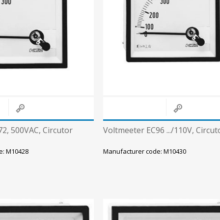
2, 500VAC, Circutor
Voltmeeter EC96 .../110V, Circut
e: M10428
Manufacturer code: M10430