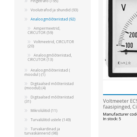
Pingetrafo (195)
Voolutrafod ja shundid (93)
Analoogmõõteriistad (92)
Ampermeetrid,
CIRCUTOR (59)
Voltmeetrid, CIRCUTOR
(20)
Analoogmõõteriistad,
CIRCUTOR (13)
Analoogmõõteriistad (
moodul ) (1)
Digitaalsed mõõteriistad
(moodul) (4)
Digitaalsed mõõteriistad
Voltmeeter EC96
(31)
faasipinged, C
Mikrolülitid (11)
Manufacturer cod
In stock: 5
Turvalülitid ustele (149)
Turvakardinad ja
turvaskännerid (98)