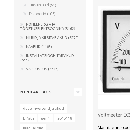
Turvareleed (91)
Enkoodrid (106)
ROHEENERGIA JA
TÖÖSTUSELEKTROONIKA (3162)
KILBID JA KILBITARVIKUD (8579)
KAABLID (1163)
INSTALLATSIOONITARVIKUD
(6552)
VALGUSTUS (2616)
POPULAR TAGS
deye inverterid ja akud
Voltmeeter EC9
E Path
gen4
iso15118
Manufacturer cod
laadija+dlm