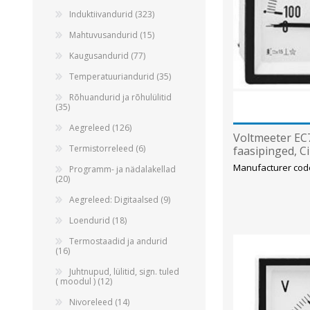
Alumiiniumkaablid ja -juhtmed
Induktiivandurid (323)
Vaskkaablid ja -juhtmed
Mahtuvusandurid (15)
Painduvad kontrollkaablid
Kaugusandurid (77)
Nõrkvoolukaablid
Temperatuuriandurid (35)
Rõhuandurid ja rõhulülitid
(35)
Aegreleed (126)
Voltmeeter EC72
Termistorreleed (6)
faasipinged, C
Manufacturer cod
Programm- ja nädalakellad
(20)
Aegreleed: Digitaalsed (9)
Loendurid (18)
Termostaadid ja andurid
(16)
Juhtnupud, lülitid, sign. tuled
( moodul ) (12)
Nivoreleed (14)