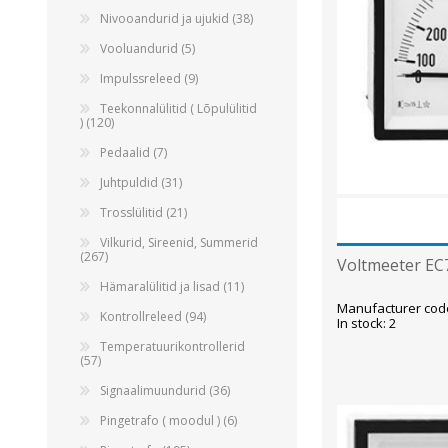
Nivooandurid ja ujukid (38)
Vooluandurid (5)
Impulssreleed (9)
Teekonnalülitid ( Lõpulülitid
) (120)
Pedaalid (7)
Juhtpuldid (31)
Trosslülitid (21)
Vilkurid, Sireenid, Summerid
(267)
Voltmeeter EC7
Hämaralülitid ja lisad (11)
Manufacturer cod
Kontrollreleed (94)
In stock: 2
Temperatuurikontrollerid
(57)
Signaalimuundurid (36)
Pingetrafo ( moodul ) (6)