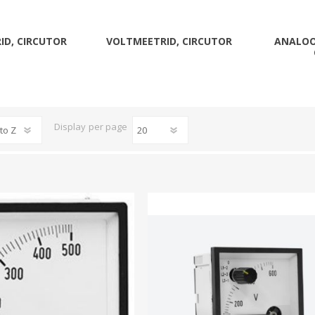
Päikeseenergia
Elektriautode laadijad ja komponendid
ID, CIRCUTOR
VOLTMEETRID, CIRCUTOR
ANALOO
Kontrollerid
Sagedusmuundurid
View All
Display
per page
INSTALLATSIOONITARVIKUD