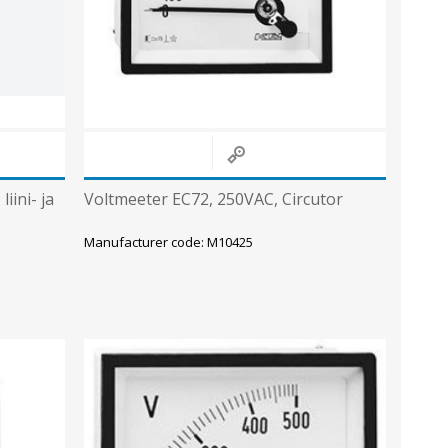
Sisevalgustid
Tulekindlad valgustid ja tarvikud
Tööstusvalgustid
Siinid ja valgustid
View All
iini- ja
Voltmeeter EC72, 250VAC, Circutor
Manufacturer code: M10425