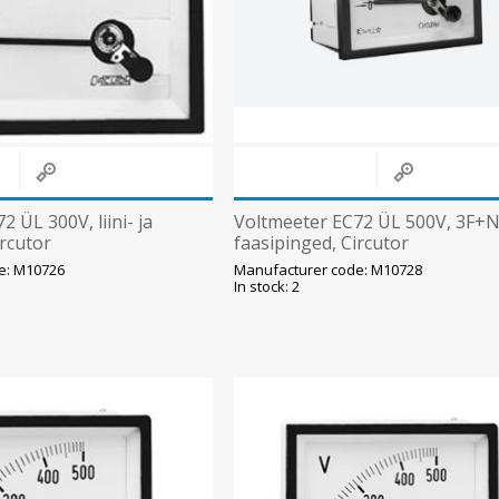
Süvistatavad lülitid ja pistikupesad IP44
Pinnapealsed lülitid ja pistikupesad IP20
Pinnapealsed lülitid ja pistikupesad IP44
Pinnapealsed lülitid ja pistikupesad IP55, IP65, IP67
View All
 ÜL 300V, liini- ja
Voltmeeter EC72 ÜL 500V, 3F+N l
ircutor
faasipinged, Circutor
e: M10726
Manufacturer code: M10728
In stock: 2