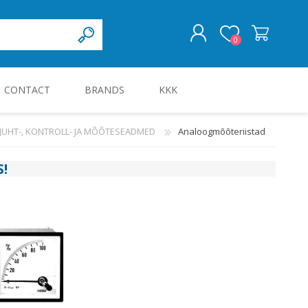
0
CONTACT
BRANDS
KKK
LOG IN
JUHT-, KONTROLL- JA MÕÕTESEADMED
Analoogmõõteriistad
KILBID JA KILBITARVIKUD
S
!