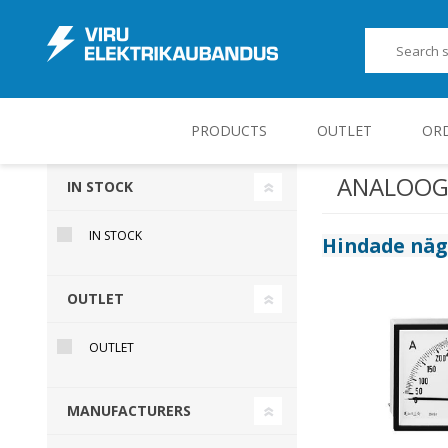
PRODUCTS
OUTLET
OR
ANALOOG
IN STOCK
JUHT-, KONTROLL- JA MÕÕTESEADMED
IN STOCK
Hindade nä
OUTLET
OUTLET
MANUFACTURERS