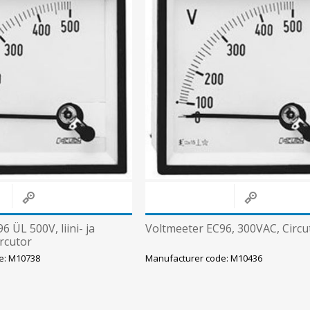
 ÜL 500V, liini- ja
Voltmeeter EC96, 300VAC, Circu
ircutor
e: M10738
Manufacturer code: M10436