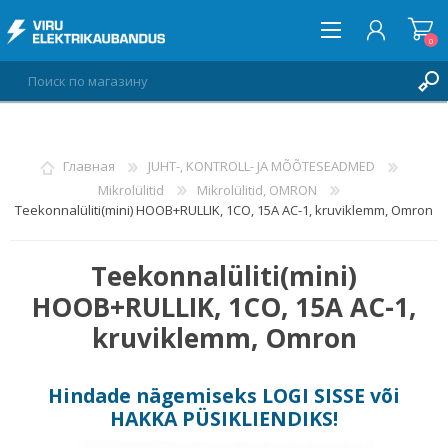
0
ВОЙТИ
Главная
JUHT-, KONTROLL- JA MÕÕTESEADMED
Mikrolülitid
Mikrolülitid, OMRON
СПИСОК ПОЖЕЛАНИЙ
0
Teekonnalüliti(mini) HOOB+RULLIK, 1CO, 15A AC-1, kruviklemm, Omron
Teekonnalüliti(mini)
HOOB+RULLIK, 1CO, 15A AC-1,
kruviklemm, Omron
Hindade nägemiseks
LOGI SISSE
või
HAKKA PÜSIKLIENDIKS
!