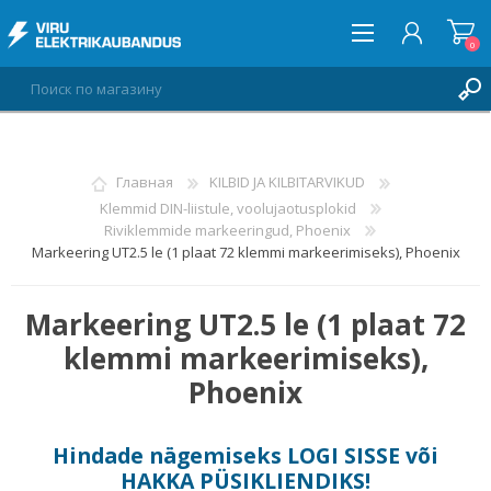
0
ВОЙТИ
Главная
KILBID JA KILBITARVIKUD
Klemmid DIN-liistule, voolujaotusplokid
СПИСОК ПОЖЕЛАНИЙ
0
Riviklemmide markeeringud, Phoenix
Markeering UT2.5 le (1 plaat 72 klemmi markeerimiseks), Phoenix
Markeering UT2.5 le (1 plaat 72
klemmi markeerimiseks),
Phoenix
Hindade nägemiseks
LOGI SISSE
või
HAKKA PÜSIKLIENDIKS
!