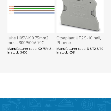
Juhe H05V-K 0.75mm2
Otsaplaat UT2.5-10 hall,
must, 300/500V 70C
Phoenix
peenkiud K100
Manufacturer code: K0.75MU H05V-K
Manufacturer code: D-UT2.5/10
In stock: 5400
In stock: 658