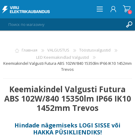
0
ВОЙТИ
Главная
VALGUSTUS
Tööstusvalgustid
LED Keemiakindlad Valgustid
СПИСОК ПОЖЕЛАНИЙ
0
Keemiakindel Valgusti Futura ABS 102W/840 15350lm IP66 IK10 1452mm
Trevos
Keemiakindel Valgusti Futura
ABS 102W/840 15350lm IP66 IK10
1452mm Trevos
Hindade nägemiseks
LOGI SISSE
või
HAKKA PÜSIKLIENDIKS
!