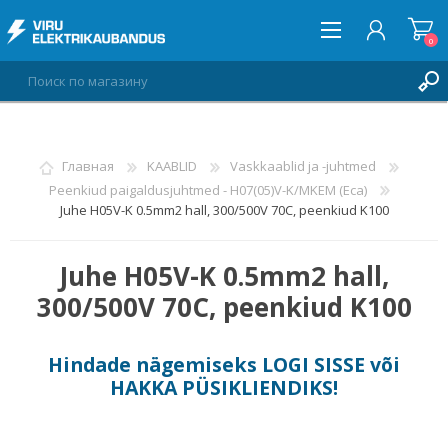
0
ВОЙТИ
Главная
KAABLID
Vaskkaablid ja -juhtmed
Peenkiud paigaldusjuhtmed - H07(05)V-K/MKEM (Eca)
СПИСОК ПОЖЕЛАНИЙ
0
Juhe H05V-K 0.5mm2 hall, 300/500V 70C, peenkiud K100
Juhe H05V-K 0.5mm2 hall,
300/500V 70C, peenkiud K100
Hindade nägemiseks
LOGI SISSE
või
HAKKA PÜSIKLIENDIKS
!