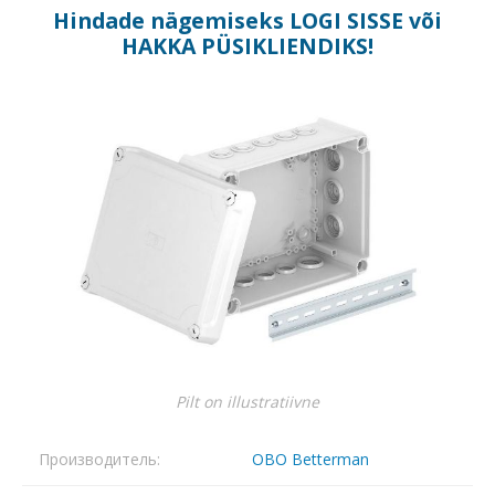
Hindade nägemiseks
LOGI SISSE
või
HAKKA PÜSIKLIENDIKS
!
Pilt on illustratiivne
Производитель:
OBO Betterman