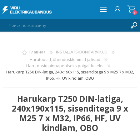
0
ВОЙТИ
Главная
INSTALLATSIOONITARVIKUD
Harutoosid, ühendusklemmid ja lisad
СПИСОК ПОЖЕЛАНИЙ
0
Harutoosid pinnapealseks paigalduseks
Harukarp T250 DIN-latiga, 240x190x115, sisenditega 9 x M25 7 x M32,
IP66, HF, UV kindlam, OBO
Harukarp T250 DIN-latiga,
240x190x115, sisenditega 9 x
M25 7 x M32, IP66, HF, UV
kindlam, OBO