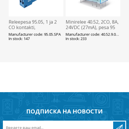
Releepesa 95.05, 1 ja 2
Minirelee 40.52, 2CO, 8A,
CO kontakti,
24VDC (27mA), pesa 95
plast.fiksaator, DIN-
seeria, Finder
Manufacturer code: 95.05.SPA
Manufacturer code: 40.52.9.024.0000
latile, kruviklemm, Finder
In stock: 147
In stock: 233
ПОДПИСКА НА НОВОСТИ