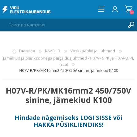
0
ВОЙТИ
Главная
KAABLID
Vaskkaablid ja -juhtmed
Jämekiud ja planksoonega paigaldusjuhtmed - H07V-R/PK ja H07V-U/PL
СПИСОК ПОЖЕЛАНИЙ
0
(Eca)
H07V-R/PK/MK16mm2 450/750V sinine, jämekiud K100
H07V-R/PK/MK16mm2 450/750V
sinine, jämekiud K100
Hindade nägemiseks
LOGI SISSE
või
HAKKA PÜSIKLIENDIKS
!