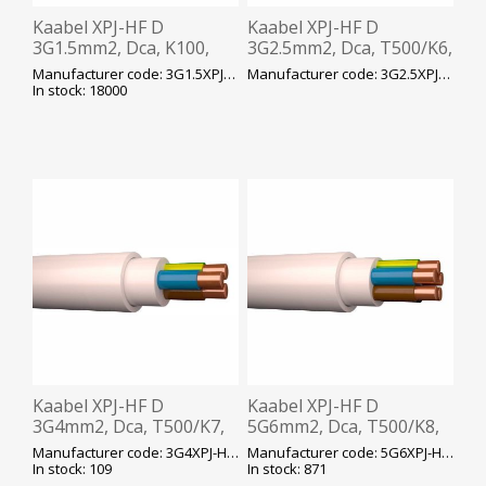
Kaabel XPJ-HF D
Kaabel XPJ-HF D
3G1.5mm2, Dca, K100,
3G2.5mm2, Dca, T500/K6,
valge, ø8mm, HF, 500V,
valge, ø9mm, HF, 500V,
Manufacturer code: 3G1.5XPJ-HF-D-K100
Manufacturer code: 3G2.5XPJ-HF-D-T500
Prysmian
Prysmian
In stock: 18000
Kaabel XPJ-HF D
Kaabel XPJ-HF D
3G4mm2, Dca, T500/K7,
5G6mm2, Dca, T500/K8,
valge, ø11,5mm, plank,
valge, ø16mm, plank,
Manufacturer code: 3G4XPJ-HF-D-T500
Manufacturer code: 5G6XPJ-HF-D-T500
450/750V, Prysmian
450/750V, Prysmian
In stock: 109
In stock: 871