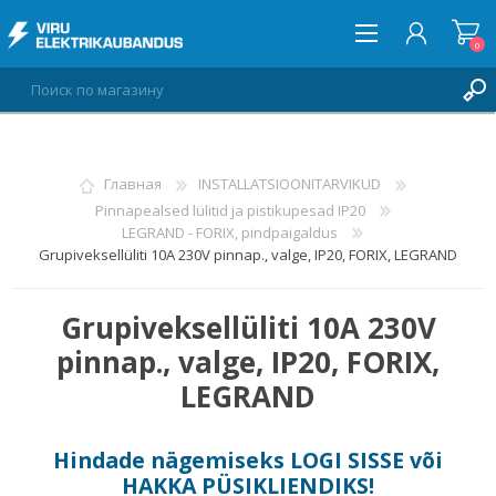
0
ВОЙТИ
Главная
INSTALLATSIOONITARVIKUD
Pinnapealsed lülitid ja pistikupesad IP20
СПИСОК ПОЖЕЛАНИЙ
0
LEGRAND - FORIX, pindpaigaldus
Grupiveksellüliti 10A 230V pinnap., valge, IP20, FORIX, LEGRAND
Grupiveksellüliti 10A 230V
pinnap., valge, IP20, FORIX,
LEGRAND
Hindade nägemiseks
LOGI SISSE
või
HAKKA PÜSIKLIENDIKS
!