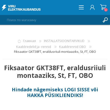
0
ВОЙТИ
Главная
INSTALLATSIOONITARVIKUD
Kaabliredelid ja -rennid
Kaablirennid OBO
СПИСОК ПОЖЕЛАНИЙ
0
Fiksaator GKT38FT, eraldusriiuli montaaziks, St, FT, OBO
Fiksaator GKT38FT, eraldusriiuli
montaaziks, St, FT, OBO
Hindade nägemiseks
LOGI SISSE
või
HAKKA PÜSIKLIENDIKS
!