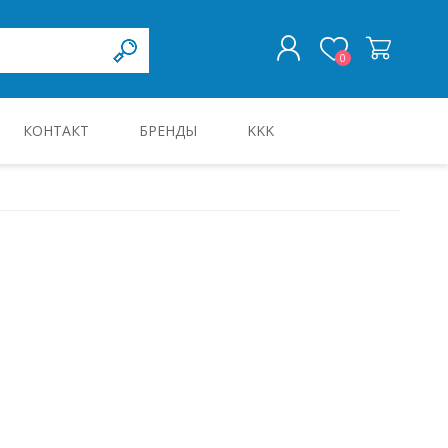
0
КОНТАКТ
БРЕНДЫ
KKK
ВОЙТИ
KILBID JA KILBITARVIKUD