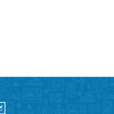
Sisevalgustid
Tulekindlad valgustid ja tarvikud
Tööstusvalgustid
Siinid ja valgustid
View All