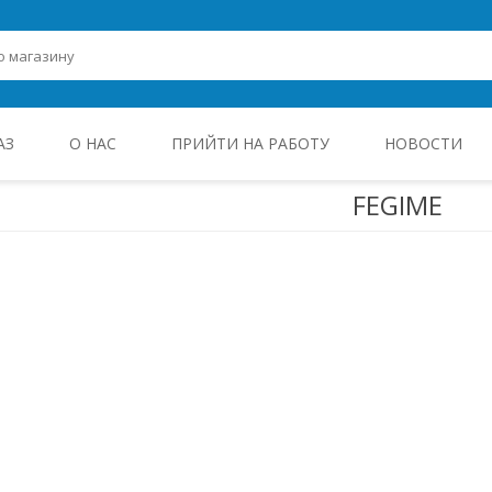
АЗ
О НАС
ПРИЙТИ НА РАБОТУ
НОВОСТИ
FEGIME
ROHEENERGIA JA TÖÖSTUSELEKTROONIKA