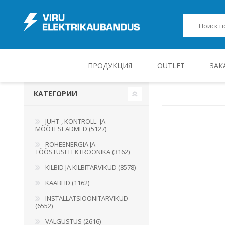
ПРОДУКЦИЯ
OUTLET
ЗАК
КАТЕГОРИИ
JUHT-, KONTROLL- JA MÕÕTESEADMED
JUHT-, KONTROLL- JA
MÕÕTESEADMED (5127)
ROHEENERGIA JA
TÖÖSTUSELEKTROONIKA (3162)
KILBID JA KILBITARVIKUD (8578)
KAABLID (1162)
INSTALLATSIOONITARVIKUD
(6552)
VALGUSTUS (2616)