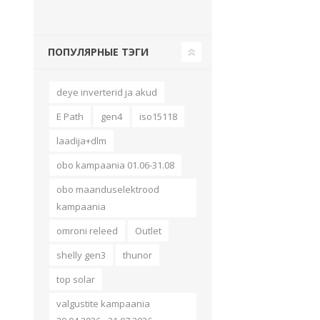
Juhtimisahelate nupud ( ava 8, 16 ja 22 mm )
Elektromehaaniline relee
ПОПУЛЯРНЫЕ ТЭГИ
Pooljuhtreleed
Toiteplokid AC/DC, DC/DC
deye inverterid ja akud
View All
E Path
gen4
iso15118
laadija+dlm
KAABLID
obo kampaania 01.06-31.08
obo maanduselektrood
kampaania
omroni releed
Outlet
shelly gen3
thunor
top solar
valgustite kampaania