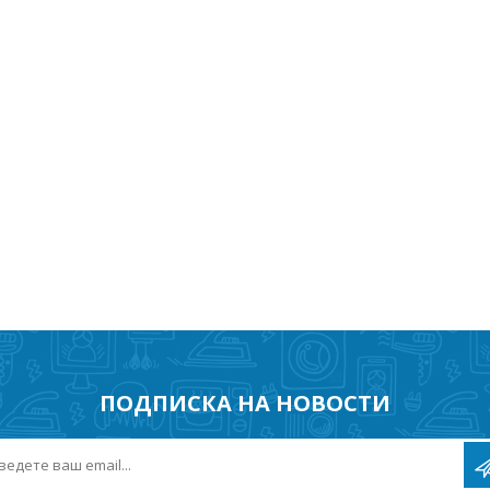
Süvistatavad lülitid ja pistikupesad IP44
Pinnapealsed lülitid ja pistikupesad IP20
Pinnapealsed lülitid ja pistikupesad IP44
Pinnapealsed lülitid ja pistikupesad IP55, IP65, IP67
View All
ПОДПИСКА НА НОВОСТИ