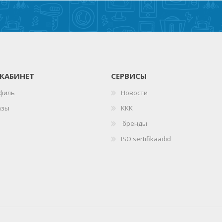
КАБИНЕТ
СЕРВИСЫ
филь
Новости
азы
KKK
бренды
ISO sertifikaadid