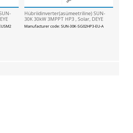
 SUN-
Hübriidinverter(asümeetriline) SUN-
DEYE
30K 30kW 3MPPT HP3 , Solar, DEYE
3EUSM2
Manufacturer code: SUN-30K-SG02HP3-EU-A