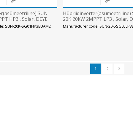
er(asümeetriline) SUN-
Hübriidinverter(asümeetriline)
PT HP3 , Solar, DEYE
20K 20kW 2MPPT LP3 , Solar, 
ode: SUN-20K-SG01HP3EUAM2
Manufacturer code: SUN-20K-SG05LP
1
2