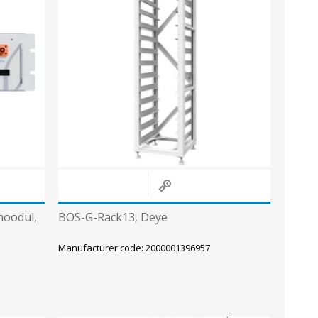
Sisevalgustid
Tulekindlad valgustid ja tarvikud
Tööstusvalgustid
Siinid ja valgustid
View All
oodul,
BOS-G-Rack13, Deye
Manufacturer code: 2000001396957