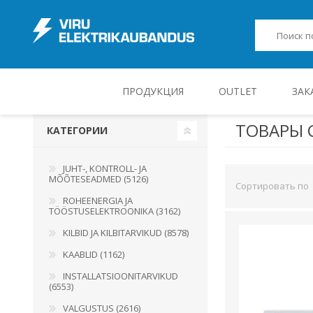
ПРОДУКЦИЯ
OUTLET
ЗАК
ТОВАРЫ С
КАТЕГОРИИ
JUHT-, KONTROLL- JA MÕÕTESEADMED
JUHT-, KONTROLL- JA
MÕÕTESEADMED (5126)
Сортировать по
ROHEENERGIA JA
TÖÖSTUSELEKTROONIKA (3162)
KILBID JA KILBITARVIKUD (8578)
KAABLID (1162)
INSTALLATSIOONITARVIKUD
(6553)
VALGUSTUS (2616)