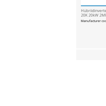
Hübriidinvert
20K 20kW 2MP
Manufacturer c