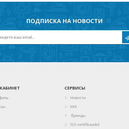
ПОДПИСКА НА НОВОСТИ
КАБИНЕТ
СЕРВИСЫ
филь
Новости
азы
KKK
бренды
ISO sertifikaadid