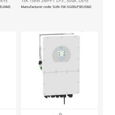
DEYE
15K 15kW 2MPPT LP3 , Solar, DEYE
3EUAM2
Manufacturer code: SUN-15K-SG05LP3EUSM2