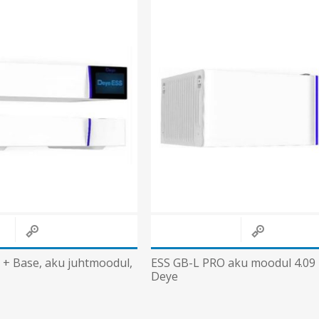
+ Base, aku juhtmoodul,
ESS GB-L PRO aku moodul 4.09
Deye