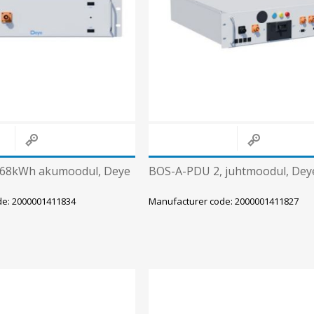
Päikeseenergia
Elektriautode laadijad ja komponendid
Kontrollerid
Sagedusmuundurid
View All
INSTALLATSIOONITARVIKUD
.68kWh akumoodul, Deye
BOS-A-PDU 2, juhtmoodul, Dey
de: 2000001411834
Manufacturer code: 2000001411827