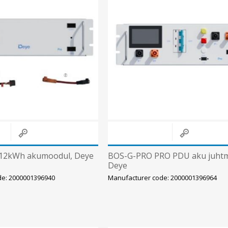
Süvistatavad lülitid ja pistikupesad IP44
Pinnapealsed lülitid ja pistikupesad IP20
Pinnapealsed lülitid ja pistikupesad IP44
Pinnapealsed lülitid ja pistikupesad IP55, IP65, IP67
View All
12kWh akumoodul, Deye
BOS-G-PRO PRO PDU aku juhtm
Deye
de: 2000001396940
Manufacturer code: 2000001396964