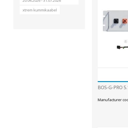
Alumiiniumkaablid ja -juhtmed
20.04.2026 - 31.07.2026
Vaskkaablid ja -juhtmed
xtrem kummikaabel
Painduvad kontrollkaablid
Nõrkvoolukaablid
BOS-G-PRO 5.
Manufacturer co