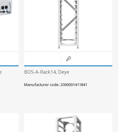
Metallkilbid, süvispaigaldus
Metallkilbid, pindpaigaldus
Kilbid, aluspaigaldus
Plastkilbid, süvispaigaldus
View All
VALGUSTUS
e
BOS-A-Rack14, Deye
Manufacturer code: 2000001411841