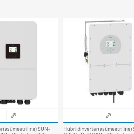
er(asümeetriline) SUN-
Hübriidinverter(asümeetriline)