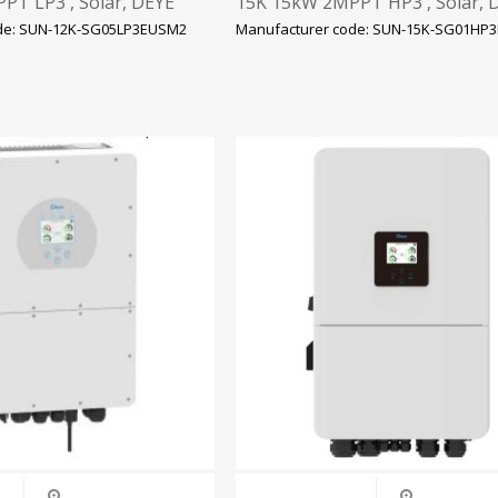
PT LP3 , Solar, DEYE
15K 15kW 2MPPT HP3 , Solar, 
de: SUN-12K-SG05LP3EUSM2
Manufacturer code: SUN-15K-SG01HP