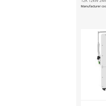
12K 12kW 2MP
Manufacturer co