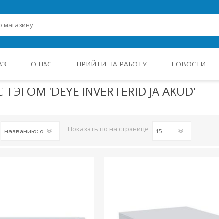
АЗ
О НАС
ПРИЙТИ НА РАБОТУ
НОВОСТИ
 ТЭГОМ 'DEYE INVERTERID JA AKUD'
ROHEENERGIA JA TÖÖSTUSELEKTROONIKA
Показать по
на странице