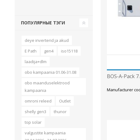
Juhtimisahelate nupud ( ava 8, 16 ja 22 mm )
Elektromehaaniline relee
ПОПУЛЯРНЫЕ ТЭГИ
Pooljuhtreleed
Toiteplokid AC/DC, DC/DC
deye inverterid ja akud
View All
E Path
gen4
iso15118
laadija+dlm
KAABLID
obo kampaania 01.06-31.08
BOS-A-Pack 7
obo maanduselektrood
Manufacturer co
kampaania
omroni releed
Outlet
shelly gen3
thunor
top solar
valgustite kampaania