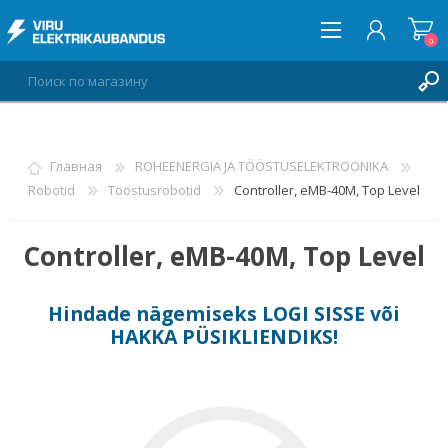
0
ВОЙТИ
Главная
ROHEENERGIA JA TÖÖSTUSELEKTROONIKA
Robotid
Tööstusrobotid
Controller, eMB-40M, Top Level
СПИСОК ПОЖЕЛАНИЙ
0
Controller, eMB-40M, Top Level
Hindade nägemiseks
LOGI SISSE
või
HAKKA PÜSIKLIENDIKS
!