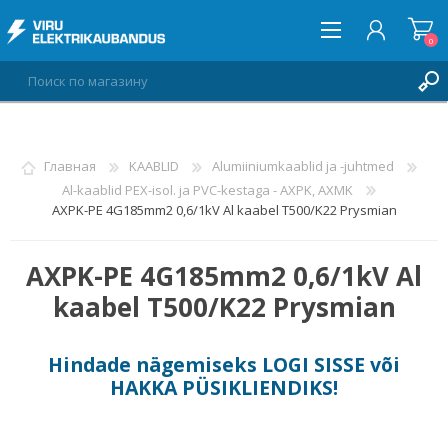
0
ВОЙТИ
Главная
KAABLID
Alumiiniumkaablid ja -juhtmed
Al-kaablid PEX-isol. ja PVC-kestaga - AXPK, AXMK
СПИСОК ПОЖЕЛАНИЙ
0
AXPK-PE 4G185mm2 0,6/1kV Al kaabel T500/K22 Prysmian
AXPK-PE 4G185mm2 0,6/1kV Al
kaabel T500/K22 Prysmian
Hindade nägemiseks
LOGI SISSE
või
HAKKA PÜSIKLIENDIKS
!