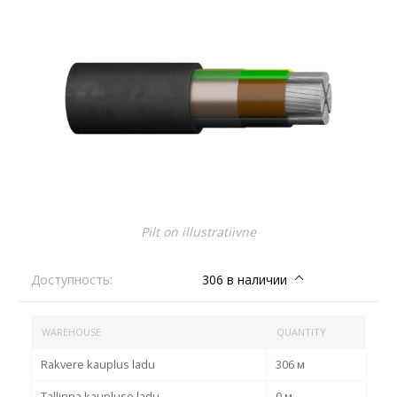
Pilt on illustratiivne
Доступность:
306 в наличии
WAREHOUSE
QUANTITY
Rakvere kauplus ladu
306 м
Tallinna kaupluse ladu
0 м