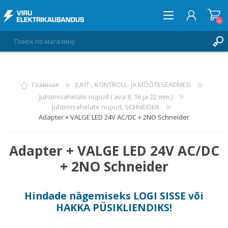
0
ВОЙТИ
Главная
JUHT-, KONTROLL- JA MÕÕTESEADMED
Juhtimisahelate nupud ( ava 8, 16 ja 22 mm )
СПИСОК ПОЖЕЛАНИЙ
0
Juhtimisahelate nupud, SCHNEIDER
Adapter + VALGE LED 24V AC/DC + 2NO Schneider
Adapter + VALGE LED 24V AC/DC
+ 2NO Schneider
Hindade nägemiseks
LOGI SISSE
või
HAKKA PÜSIKLIENDIKS
!