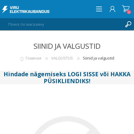
0
SIINID JA VALGUSTID
ВОЙТИ
СПИСОК ПОЖЕЛАНИЙ
Главная
VALGUSTUS
Siinid ja valgustid
0
Hindade nägemiseks
LOGI SISSE
või
HAKKA
PÜSIKLIENDIKS
!