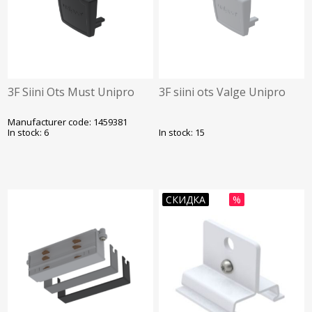
3F Siini Ots Must Unipro
3F siini ots Valge Unipro
Manufacturer code: 1459381
In stock: 6
In stock: 15
СКИДКА
%