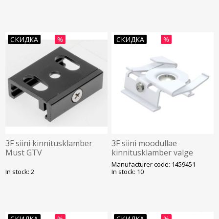
СКИДКА
%
СКИДКА
%
3F siini kinnitusklamber
3F siini moodullae
Must GTV
kinnitusklamber valge
Unipro
Manufacturer code: 1459451
In stock: 2
In stock: 10
СКИДКА
%
СКИДКА
%