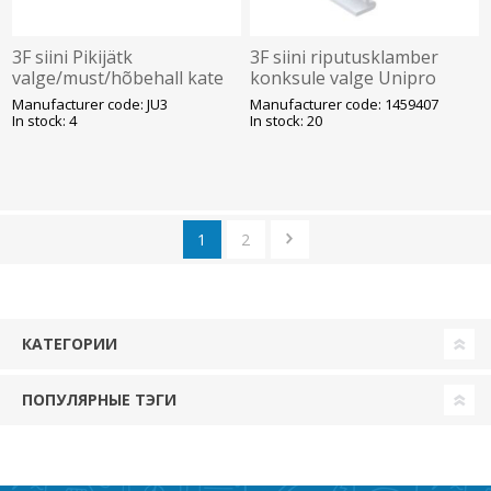
3F siini Pikijätk
3F siini riputusklamber
valge/must/hõbehall kate
konksule valge Unipro
Unipro
Manufacturer code: JU3
Manufacturer code: 1459407
In stock: 4
In stock: 20
1
2
КАТЕГОРИИ
ПОПУЛЯРНЫЕ ТЭГИ