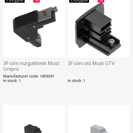
3F siini nurgaliitmik Must
3F siini ots Must GTV
Unipro
Manufacturer code: 1459341
In stock: 1
In stock: 1