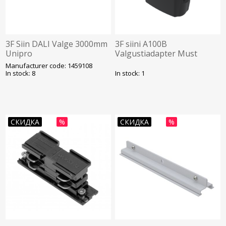
3F Siin DALI Valge 3000mm
3F siini A100B
Unipro
Valgustiadapter Must
Unipro
Manufacturer code: 1459108
In stock: 8
In stock: 1
СКИДКА
%
СКИДКА
%