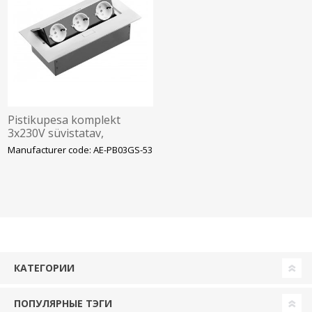
Pistikupesa komplekt
3x230V süvistatav,
222x108x65mm, kroom,
Manufacturer code: AE-PB03GS-53
avatav 45
КАТЕГОРИИ
ПОПУЛЯРНЫЕ ТЭГИ