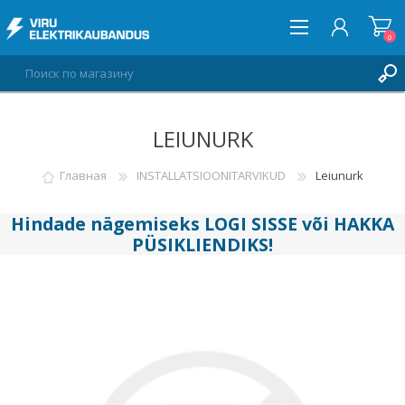
0
LEIUNURK
ВОЙТИ
СПИСОК ПОЖЕЛАНИЙ
Главная
INSTALLATSIOONITARVIKUD
Leiunurk
0
Hindade nägemiseks
LOGI SISSE
või
HAKKA
PÜSIKLIENDIKS
!