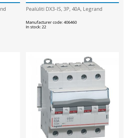
and
Pealüliti DX3-IS, 3P, 40A, Legrand
Manufacturer code: 406460
In stock: 22