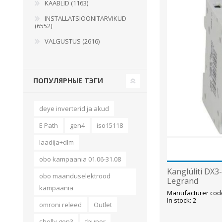
KAABLID (1163)
INSTALLATSIOONITARVIKUD
(6552)
VALGUSTUS (2616)
ПОПУЛЯРНЫЕ ТЭГИ
deye inverterid ja akud
E Path
gen4
iso15118
laadija+dlm
obo kampaania 01.06-31.08
Kanglüliti DX3
obo maanduselektrood
Legrand
kampaania
Manufacturer cod
In stock: 2
omroni releed
Outlet
shelly gen3
thunor