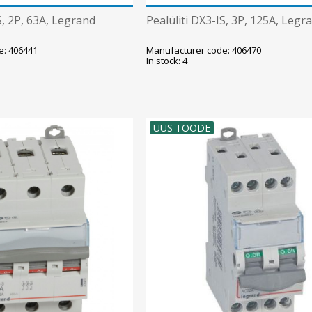
S, 2P, 63A, Legrand
Pealüliti DX3-IS, 3P, 125A, Legr
e: 406441
Manufacturer code: 406470
In stock: 4
UUS TOODE