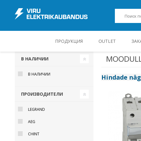
ПРОДУКЦИЯ
OUTLET
ЗАК
MOODULL
В НАЛИЧИИ
JUHT-, KONTROLL- JA MÕÕTESEADMED
В НАЛИЧИИ
Hindade nä
ПРОИЗВОДИТЕЛИ
LEGRAND
AEG
CHINT