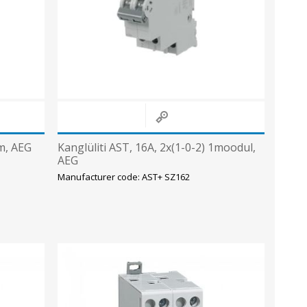
Sisevalgustid
Tulekindlad valgustid ja tarvikud
Tööstusvalgustid
Siinid ja valgustid
View All
 m, AEG
Kanglüliti AST, 16A, 2x(1-0-2) 1moodul,
AEG
Manufacturer code: AST+ SZ162