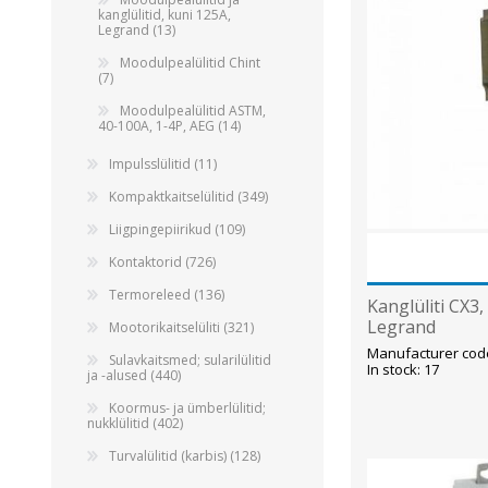
kanglülitid, kuni 125A,
Legrand (13)
Moodulpealülitid Chint
(7)
Moodulpealülitid ASTM,
40-100A, 1-4P, AEG (14)
Impulsslülitid (11)
Kompaktkaitselülitid (349)
Liigpingepiirikud (109)
Kontaktorid (726)
Termoreleed (136)
Kanglüliti CX3,
Legrand
Mootorikaitselüliti (321)
Manufacturer cod
Sulavkaitsmed; sularilülitid
In stock: 17
ja -alused (440)
Koormus- ja ümberlülitid;
nukklülitid (402)
Turvalülitid (karbis) (128)