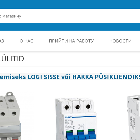
АЗ
О НАС
ПРИЙТИ НА РАБОТУ
НОВОСТИ
ÜLITID
ROHEENERGIA JA TÖÖSTUSELEKTROONIKA
gemiseks
LOGI SISSE
või
HAKKA PÜSIKLIENDIK