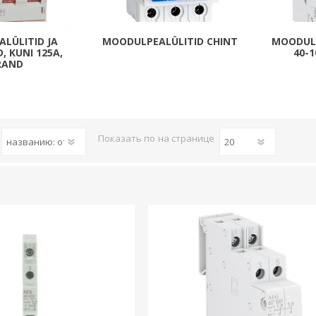
Päikeseenergia
Elektriautode laadijad ja komponendid
LÜLITID JA
MOODULPEALÜLITID CHINT
MOODULP
, KUNI 125A,
40-1
Kontrollerid
RAND
Sagedusmuundurid
View All
Показать по
на странице
INSTALLATSIOONITARVIKUD