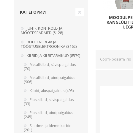
Juhtimisahelate nupud ( ava 8, 16 ja 22 mm )
КАТЕГОРИИ
Elektromehaaniline relee
MOODULPEA
KANGLÜLITID
Pooljuhtreleed
LEG
JUHT-, KONTROLL- JA
MÕÕTESEADMED (5128)
Toiteplokid AC/DC, DC/DC
ROHEENERGIA JA
View All
TÖÖSTUSELEKTROONIKA (3162)
KILBID JA KILBITARVIKUD (8579)
Сортировать по
KAABLID
Metallkilbid, süvispaigaldus
(70)
Metallkilbid, pindpaigaldus
(906)
Kilbid, aluspaigaldus (495)
Plastkilbid, süvispaigaldus
(33)
Plastkilbid, pindpaigaldus
(245)
Seadme- ja klemmkarbid
(201)