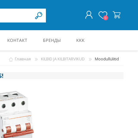
0
КОНТАКТ
БРЕНДЫ
KKK
ВОЙТИ
Главная
KILBID JA KILBITARVIKUD
Moodullülitid
KILBID JA KILBITARVIKUD
S
!