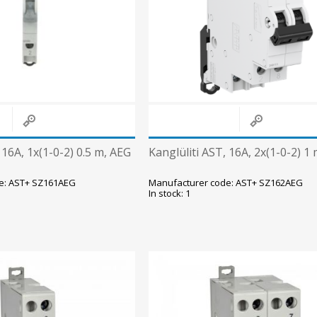
Süvistatavad lülitid ja pistikupesad IP44
Pinnapealsed lülitid ja pistikupesad IP20
Pinnapealsed lülitid ja pistikupesad IP44
Pinnapealsed lülitid ja pistikupesad IP55, IP65, IP67
View All
 16A, 1x(1-0-2) 0.5 m, AEG
Kanglüliti AST, 16A, 2x(1-0-2) 1
e: AST+ SZ161AEG
Manufacturer code: AST+ SZ162AEG
In stock: 1