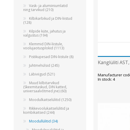
Alumiiniumkaablid ja -juhtmed
Vask- ja alumiiniumlatid
Vaskkaablid ja -juhtmed
ning tarvikud (210)
Painduvad kontrollkaablid
Kilbikarbikud ja DIN-liistud
(128)
Nõrkvoolukaablid
Kilpide küte, jahutus ja
valgustus (194)
Klemmid DIN-liistule,
voolujaotusplokid (1113)
Pistikupesad DIN-liistule (8)
Kanglüliti AST,
Juhtmehülsid (245)
Läbiviigud (521)
Manufacturer cod
In stock: 4
Muud kilbitarvikud
(Skeemitaskud, DIN katted,
universaalvõtmed jne) (60)
Moodulkaitselülitid (1250)
Rikkevoolukaitselülitid ja
kombikaitsed (244)
Moodullülitid (34)
Moodulpealülitid ja