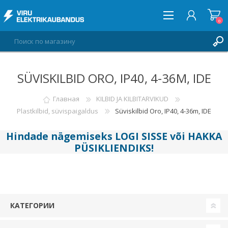
0
SÜVISKILBID ORO, IP40, 4-36M, IDE
ВОЙТИ
СПИСОК ПОЖЕЛАНИЙ
Главная
KILBID JA KILBITARVIKUD
0
Plastkilbid, süvispaigaldus
Süviskilbid Oro, IP40, 4-36m, IDE
Hindade nägemiseks
LOGI SISSE
või
HAKKA
PÜSIKLIENDIKS
!
КАТЕГОРИИ