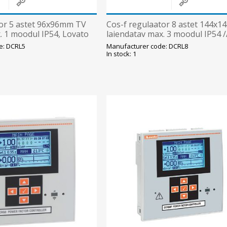
tor 5 astet 96x96mm TV
Cos-f regulaator 8 astet 144x1
. 1 moodul IP54, Lovato
laiendatav max. 3 moodul IP54 /
e: DCRL5
Manufacturer code: DCRL8
In stock: 1