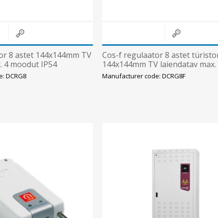
tor 8 astet 144x144mm TV
Cos-f regulaator 8 astet türisto
. 4 moodut IP54
144x144mm TV laiendatav max.
moodut IP54
e: DCRG8
Manufacturer code: DCRG8F