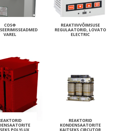
Metallkilbid, süvispaigaldus
Metallkilbid, pindpaigaldus
Kilbid, aluspaigaldus
COSΦ
REAKTIIVVÕIMSUSE
SEERIMISSEADMED
REGULAATORID, LOVATO
Plastkilbid, süvispaigaldus
VAREL
ELECTRIC
View All
VALGUSTUS
REAKTORID
REAKTORID
DENSAATORITE
KONDENSAATORITE
TSEKS POLYLUX
KAITSEKS CIRCUTOR