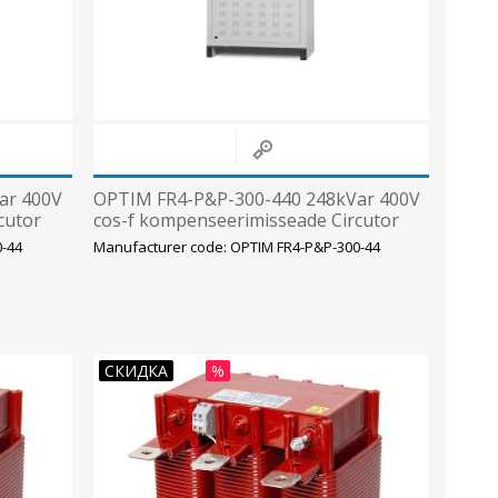
ar 400V
OPTIM FR4-P&P-300-440 248kVar 400V
cutor
cos-f kompenseerimisseade Circutor
0-44
Manufacturer code: OPTIM FR4-P&P-300-44
СКИДКА
%