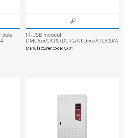
ridele
IR-USB moodul
 4
DMG6xx/DCRL/DCRG/ATL6xx/ATL800/ATL900-
le, Lovato
Manufacturer code: CX01