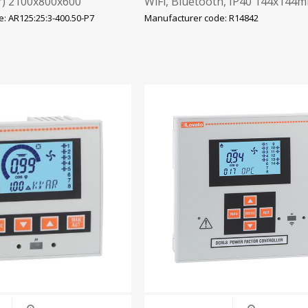
) 2100x800x600
WiFi, Bluetooth, IP40 144x144
Circutor
: AR125:25:3-400.50-P7
Manufacturer code: R14842