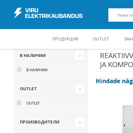
ПРОДУКЦИЯ
OUTLET
ЗАК
REAKTIIV
В НАЛИЧИИ
JA KOMP
JUHT-, KONTROLL- JA MÕÕTESEADMED
В НАЛИЧИИ
Hindade nä
OUTLET
OUTLET
ПРОИЗВОДИТЕЛИ