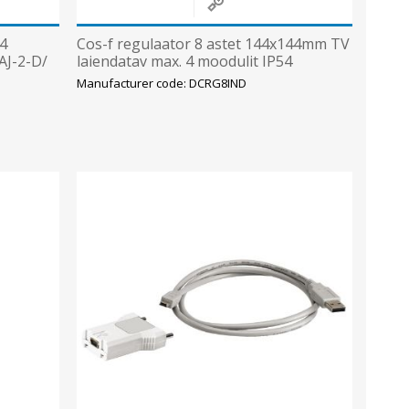
44
Cos-f regulaator 8 astet 144x144mm TV
AJ-2-D/
laiendatav max. 4 moodulit IP54
Manufacturer code: DCRG8IND