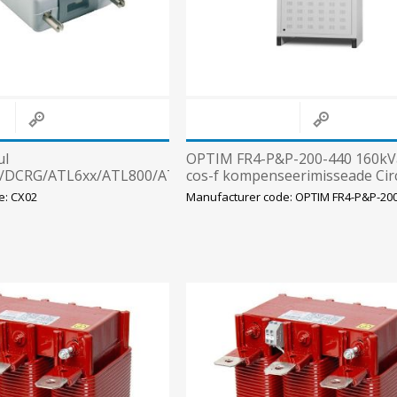
ul
OPTIM FR4-P&P-200-440 160kV
/DCRG/ATL6xx/ATL800/ATL900-
cos-f kompenseerimisseade Cir
e: CX02
Manufacturer code: OPTIM FR4-P&P-20