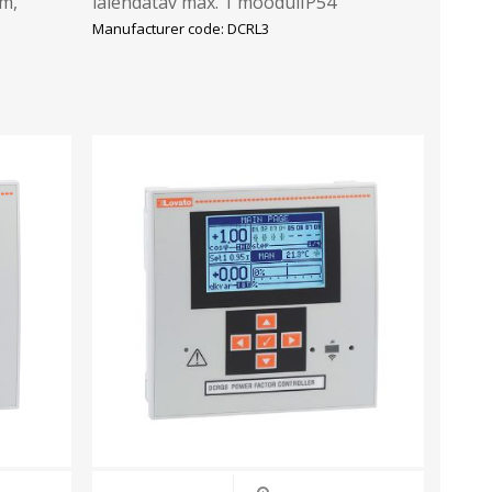
mm,
laiendatav max. 1 moodulIP54
Manufacturer code: DCRL3