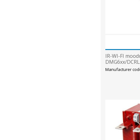
IR-WI-FI mood
DMG6xx/DCRL
le, Lovato
Manufacturer cod