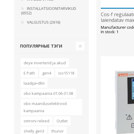
INSTALLATSIOONITARVIKUD
(6552)
Cos-f regulaa
laiendatav max
VALGUSTUS (2616)
Manufacturer cod
In stock: 1
ПОПУЛЯРНЫЕ ТЭГИ
deye inverterid ja akud
E Path
gen4
iso15118
laadija+dlm
obo kampaania 01.06-31.08
obo maanduselektrood
kampaania
omroni releed
Outlet
shelly gen3
thunor