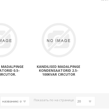
Süvistatavad lülitid ja pistikupesad IP44
Pinnapealsed lülitid ja pistikupesad IP20
Pinnapealsed lülitid ja pistikupesad IP44
Pinnapealsed lülitid ja pistikupesad IP55, IP65, IP67
View All
ED MADALPINGE
KANDILISED MADALPINGE
TORID 0.5-
KONDENSAATORID 2.5-
CIRCUTOR.
100KVAR CIRCUTOR
Показать по
на странице