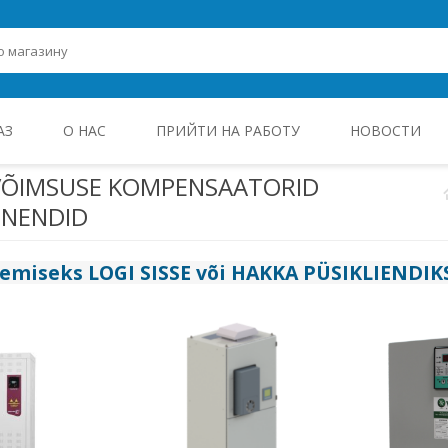
АЗ
О НАС
ПРИЙТИ НА РАБОТУ
НОВОСТИ
VÕIMSUSE KOMPENSAATORID
ONENDID
ROHEENERGIA JA TÖÖSTUSELEKTROONIKA
gemiseks
LOGI SISSE
või
HAKKA PÜSIKLIENDIK