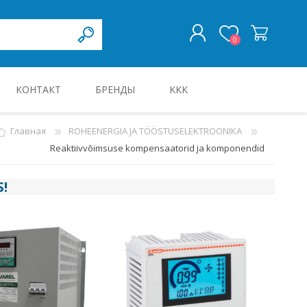
0
КОНТАКТ
БРЕНДЫ
KKK
ВОЙТИ
Главная
ROHEENERGIA JA TÖÖSTUSELEKTROONIKA
Reaktiivvõimsuse kompensaatorid ja komponendid
KILBID JA KILBITARVIKUD
S
!