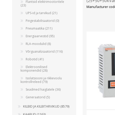
(25+50+50kVar
Flantsid elektrimootoritele
(23)
Manufacturer code
UPS-id ja tarvikud (21)
Pingestabilisaatorid (0)
Pneumaatika (211)
Energiaarvestid (95)
RLA-moodulid (8)
Võrguanalüsaatorid (116)
Robotid (41)
Elektroonilised
komponendid (28)
Isolatsiooni ja rikkevoolu
kontrollreleed (79)
Seadmed haiglatele (36)
Generaatorid (5)
KILBID JA KILBITARVIKUD (8579)
KAABLID (1163)