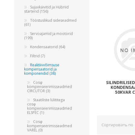
Alumiiniumkaablid ja -juhtmed
Sujuvkäivitid ja Hübriid
Vaskkaablid ja -juhtmed
starterid (156)
Painduvad kontrollkaablid
Tööstuslikud sideseadmed
(61)
Nõrkvoolukaablid
Servoajamid ja mootorid
(199)
Kondensaatorid (64)
Filtrid (7)
Reaktiivvõimsuse
kompensaatorid ja
komponendid (38)
SILINDRILIS
Cosφ
kompenseerimisseadmed
KONDENSAA
CIRCUTOR (3)
50KVAR 
Staatiliste lülititega
cosφ
kompenseerimisseadmed
ELSPEC (1)
Cosφ
Сортировать по
kompenseerimisseadmed
VAREL (0)