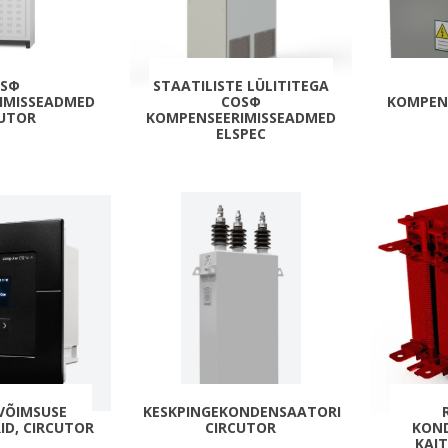
Päikeseenergia
Elektriautode laadijad ja komponendid
Kontrollerid
OSΦ
STAATILISTE LÜLITITEGA
IMISSEADMED
COSΦ
KOMPEN
Sagedusmuundurid
CUTOR
KOMPENSEERIMISSEADMED
ELSPEC
View All
INSTALLATSIOONITARVIKUD
VVÕIMSUSE
KESKPINGEKONDENSAATORID
ID, CIRCUTOR
CIRCUTOR
KON
KAI