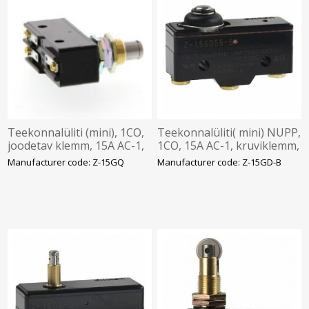
Teekonnalüliti (mini), 1CO,
Teekonnalüliti( mini) NUPP,
joodetav klemm, 15A AC-1,
1CO, 15A AC-1, kruviklemm,
NUPP, paneelpaigaldus,
Omron
Manufacturer code: Z-15GQ
Manufacturer code: Z-15GD-B
Omron