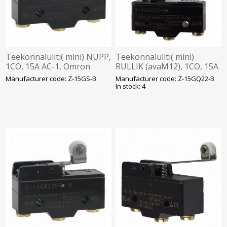
Teekonnalüliti( mini) NUPP,
Teekonnalüliti( mini)
1CO, 15A AC-1, Omron
RULLIK (avaM12), 1CO, 15A
AC-1, kruviklemm, Omron
Manufacturer code: Z-15GS-B
Manufacturer code: Z-15GQ22-B
In stock: 4