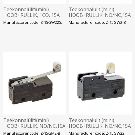
Teekonnalüliti(mini)
Teekonnalüliti(mini)
HOOB+RULLIK, 1CO, 15A
HOOB+RULLIK, NO/NC,15A
AC-1, kruviklemm, Omron
AC-1 230VAC Hinge roller
Manufacturer code: Z-15GW2255-B
Manufacturer code: Z-15GW2-B
lever, Omron
Teekonnalüliti(mini)
Teekonnalüliti(mini)
HOOB+RULLIK, NO/NC,15A
HOOB+RULLIK, NO/NC,15A
AC-1 230VAC, Omron
AC-1, joodetav klemm,
Manufacturer code: Z-15GM2-B
Manufacturer code: Z-15GW22