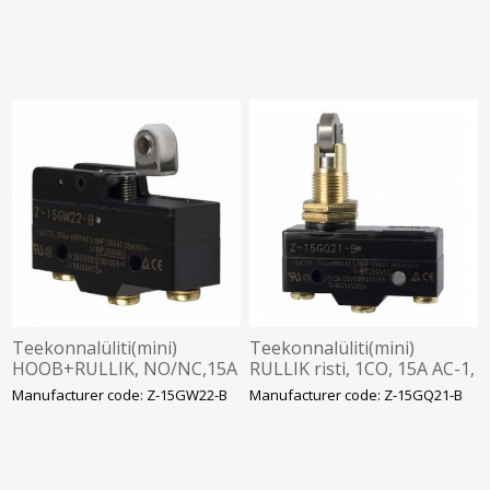
Omron
Teekonnalüliti(mini)
Teekonnalüliti(mini)
HOOB+RULLIK, NO/NC,15A
RULLIK risti, 1CO, 15A AC-1,
AC-1, kruviklemm, Omron
kruviklemm, Omron
Manufacturer code: Z-15GW22-B
Manufacturer code: Z-15GQ21-B