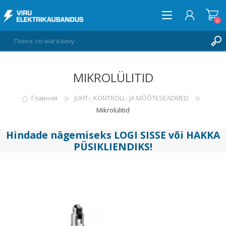
0
MIKROLÜLITID
ВОЙТИ
СПИСОК ПОЖЕЛАНИЙ
Главная
JUHT-, KONTROLL- JA MÕÕTESEADMED
0
Mikrolülitid
Hindade nägemiseks
LOGI SISSE
või
HAKKA
PÜSIKLIENDIKS
!