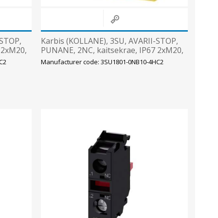
-STOP,
Karbis (KOLLANE), 3SU, AVARII-STOP,
 2xM20,
PUNANE, 2NC, kaitsekrae, IP67 2xM20,
Siemens
C2
Manufacturer code: 3SU1801-0NB10-4HC2