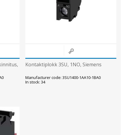
innitus,
Kontaktiplokk 3SU, 1NO, Siemens
A0
Manufacturer code: 3SU1400-1AA10-1BA0
In stock: 34