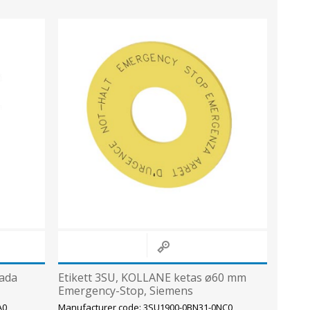
Sisevalgustid
Tulekindlad valgustid ja tarvikud
Tööstusvalgustid
Siinid ja valgustid
View All
sada
Etikett 3SU, KOLLANE ketas ø60 mm
Emergency-Stop, Siemens
A0
Manufacturer code: 3SU1900-0BN31-0NC0