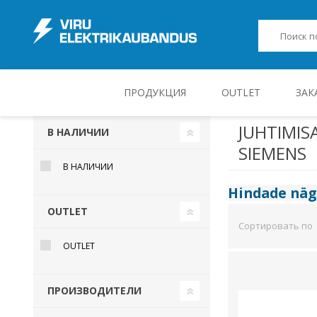
ПРОДУКЦИЯ
OUTLET
ЗАК
JUHTIMIS
В НАЛИЧИИ
SIEMENS
JUHT-, KONTROLL- JA MÕÕTESEADMED
В НАЛИЧИИ
Hindade nä
OUTLET
Сортировать по
OUTLET
ПРОИЗВОДИТЕЛИ