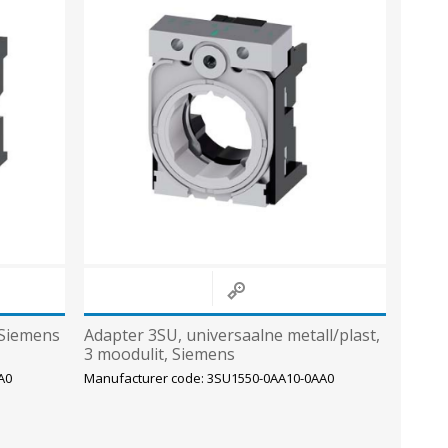
Metallkilbid, süvispaigaldus
Metallkilbid, pindpaigaldus
Kilbid, aluspaigaldus
Plastkilbid, süvispaigaldus
View All
VALGUSTUS
 Siemens
Adapter 3SU, universaalne metall/plast,
3 moodulit, Siemens
A0
Manufacturer code: 3SU1550-0AA10-0AA0