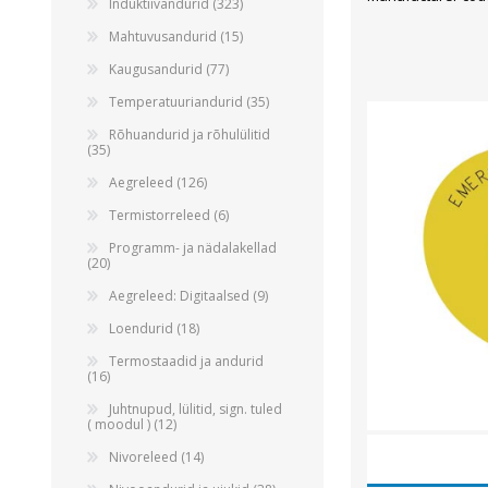
Induktiivandurid (323)
Mahtuvusandurid (15)
Kaugusandurid (77)
Temperatuuriandurid (35)
Rõhuandurid ja rõhulülitid
(35)
Aegreleed (126)
Termistorreleed (6)
Programm- ja nädalakellad
(20)
Aegreleed: Digitaalsed (9)
Loendurid (18)
Termostaadid ja andurid
(16)
Juhtnupud, lülitid, sign. tuled
( moodul ) (12)
Nivoreleed (14)