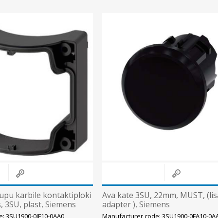
Süvistatavad lülitid ja pistikupesad IP44
Pinnapealsed lülitid ja pistikupesad IP20
Pinnapealsed lülitid ja pistikupesad IP44
Pinnapealsed lülitid ja pistikupesad IP55, IP65, IP67
View All
pu karbile kontaktiploki
Ava kate 3SU, 22mm, MUST, (li
, 3SU, plast, Siemens
adapter ), Siemens
e: 3SU1900-0JF10-0AA0
Manufacturer code: 3SU1900-0FA10-0A