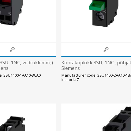
 3SU, 1NC, vedruklemm, (
Kontaktiplokk 3SU, 1NO, põhjak
mens
Siemens
e: 3SU1400-1AA10-3CA0
Manufacturer code: 3SU1400-2AA10-1B
In stock: 7