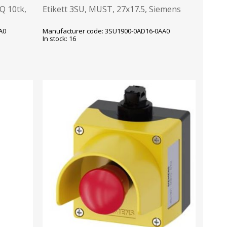
Q 10tk,
Etikett 3SU, MUST, 27x17.5, Siemens
A0
Manufacturer code: 3SU1900-0AD16-0AA0
In stock: 16