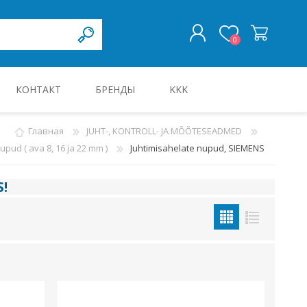
0
КОНТАКТ
БРЕНДЫ
KKK
ВОЙТИ
Главная
JUHT-, KONTROLL- JA MÕÕTESEADMED
upud ( ava 8, 16 ja 22 mm )
Juhtimisahelate nupud, SIEMENS
KILBID JA KILBITARVIKUD
S
!