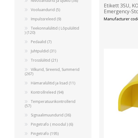
Nivooandurid ja ujukid (38)
Etikett 3SU, 
Vooluandurid (5)
Emergency-Sto
Manufacturer cod
Impulssreleed (9)
Teekonnalülitid ( Lõpulülitid
) (120)
Pedaalid (7)
Juhtpuldid (31)
Trosslülitid (21)
Vilkurid, Sireenid, Summerid
(267)
Hämaralülitid ja lisad (11)
Kontrollreleed (94)
Temperatuurikontrollerid
(57)
Signaalimuundurid (36)
Pingetrafo ( moodul ) (6)
Pingetrafo (195)