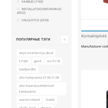
KAABLID (1163)
INSTALLATSIOONITARVIKUD
(6552)
VALGUSTUS (2616)
Kontaktiplokk
ПОПУЛЯРНЫЕ ТЭГИ
Manufacturer cod
deye inverterid ja akud
E Path
gen4
iso15118
laadija+dlm
obo kampaania 01.06-31.08
obo maanduselektrood
kampaania
omroni releed
Outlet
shelly gen3
thunor