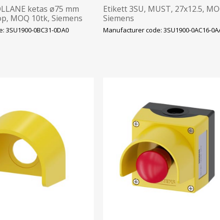
KOLLANE ketas ø75 mm
Etikett 3SU, MUST, 27x12.5, MO
p, MOQ 10tk, Siemens
Siemens
e: 3SU1900-0BC31-0DA0
Manufacturer code: 3SU1900-0AC16-0A