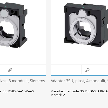
Päikeseenergia
Elektriautode laadijad ja komponendid
Kontrollerid
Sagedusmuundurid
View All
INSTALLATSIOONITARVIKUD
last, 3 moodulit, Siemens
Adapter 3SU, plast, 4 moodulit,
e: 3SU1500-0AA10-0AA0
Manufacturer code: 3SU1500-0BA10-0A
In stock: 2