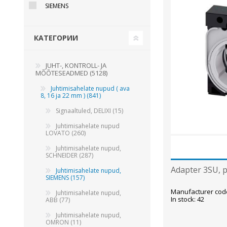
SIEMENS
Juhtimisahelate nupud ( ava 8, 16 ja 22 mm )
Elektromehaaniline relee
КАТЕГОРИИ
Pooljuhtreleed
Toiteplokid AC/DC, DC/DC
JUHT-, KONTROLL- JA
View All
MÕÕTESEADMED (5128)
Juhtimisahelate nupud ( ava
8, 16 ja 22 mm ) (841)
KAABLID
Signaaltuled, DELIXI (15)
Juhtimisahelate nupud
LOVATO (260)
Juhtimisahelate nupud,
SCHNEIDER (287)
Adapter 3SU, p
Juhtimisahelate nupud,
SIEMENS (157)
Manufacturer cod
Juhtimisahelate nupud,
In stock: 42
ABB (77)
Juhtimisahelate nupud,
OMRON (11)