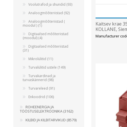
Voolutrafod ja shundid (93)
Analoogmõõteriistad (92)
Analoogmõõteriistad (
Kaitsev krae 3
moodul ) (1)
KOLLANE, Sie
Digitaalsed mõõteriistad
Manufacturer cod
(moodul) (4)
Digitaalsed mõõteriistad
(31)
Mikrolülitid (11)
Turvalülitid ustele (149)
Turvakardinad ja
turvaskännerid (98)
Turvareleed (91)
Enkoodrid (106)
ROHEENERGIA JA
TÖÖSTUSELEKTROONIKA (3162)
KILBID JA KILBITARVIKUD (8579)