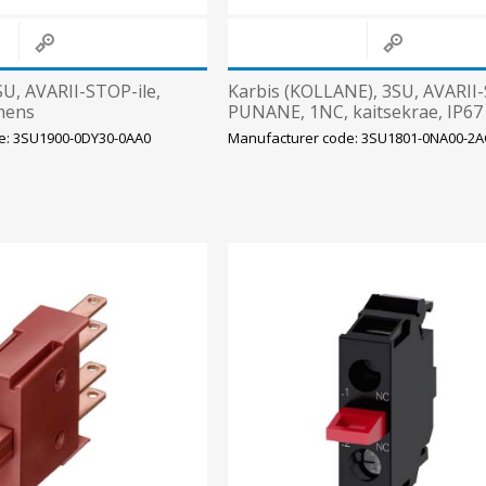
SU, AVARII-STOP-ile,
Karbis (KOLLANE), 3SU, AVARII
mens
PUNANE, 1NC, kaitsekrae, IP67
Siemens
e: 3SU1900-0DY30-0AA0
Manufacturer code: 3SU1801-0NA00-2A