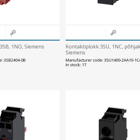
 3SB, 1NO, Siemens
Kontaktiplokk 3SU, 1NC, põhjak
Siemens
e: 3SB2404-0B
Manufacturer code: 3SU1400-2AA10-1C
In stock: 17