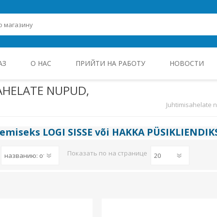
АЗ
О НАС
ПРИЙТИ НА РАБОТУ
НОВОСТИ
AHELATE NUPUD,
Juhtimisahelate n
ROHEENERGIA JA TÖÖSTUSELEKTROONIKA
gemiseks
LOGI SISSE
või
HAKKA PÜSIKLIENDIK
Показать по
на странице