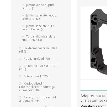
Alumiiniumkaablid ja -juhtmed
Juhtmevabad nupud
Vaskkaablid ja -juhtmed
Omron (3)
Painduvad kontrollkaablid
Juhtimisahelate nupud,
Schmersal (26)
Nõrkvoolukaablid
Juhtimisahelate ATEX
nupud Generi (2)
Turva juhtimisahelate
nupud, SICK (3)
Elektromehaaniline relee
(414)
Pooljuhtreleed (75)
Toiteplokid AC/DC, DC/DC
(231)
Fotoandurid (476)
Kiudoptilised (
Fiiberoptilised ) andurid ja
võimendid (48)
Adapter surunu
Pesad, pistikud, kaablid
virnastamiseks
anduritele (764)
Manufacturer cod