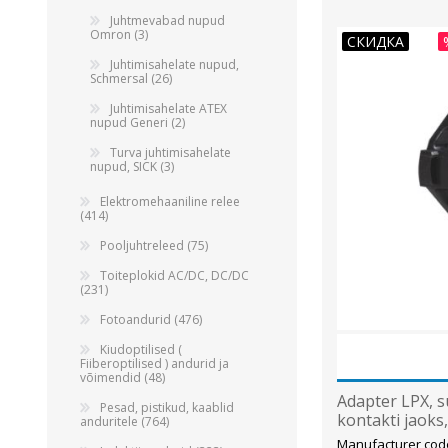
Alumiiniumkaablid ja -juhtmed
Juhtmevabad nupud
Vaskkaablid ja -juhtmed
Omron (3)
СКИДКА
Painduvad kontrollkaablid
Juhtimisahelate nupud,
Schmersal (26)
Nõrkvoolukaablid
Juhtimisahelate ATEX
nupud Generi (2)
Turva juhtimisahelate
nupud, SICK (3)
Elektromehaaniline relee
(414)
Pooljuhtreleed (75)
Toiteplokid AC/DC, DC/DC
(231)
Fotoandurid (476)
Kiudoptilised (
Fiiberoptilised ) andurid ja
võimendid (48)
Adapter LPX, 
Pesad, pistikud, kaablid
kontakti jaoks
anduritele (764)
Manufacturer cod