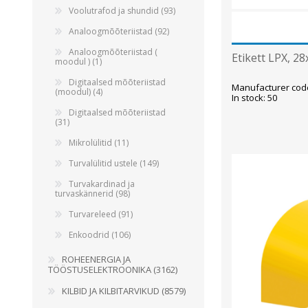
Voolutrafod ja shundid (93)
Analoogmõõteriistad (92)
Analoogmõõteriistad (
Etikett LPX, 2
moodul ) (1)
Digitaalsed mõõteriistad
Manufacturer cod
(moodul) (4)
In stock: 50
Digitaalsed mõõteriistad
(31)
Mikrolülitid (11)
Turvalülitid ustele (149)
Turvakardinad ja
turvaskännerid (98)
Turvareleed (91)
Enkoodrid (106)
ROHEENERGIA JA
TÖÖSTUSELEKTROONIKA (3162)
KILBID JA KILBITARVIKUD (8579)