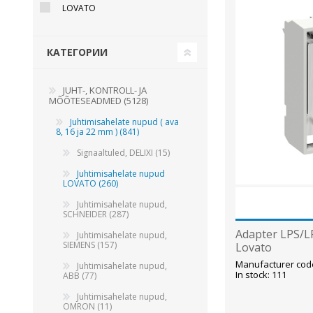
LOVATO
Juhtimisahelate nupud ( ava 8, 16 ja 22 mm )
Elektromehaaniline relee
КАТЕГОРИИ
Pooljuhtreleed
Toiteplokid AC/DC, DC/DC
JUHT-, KONTROLL- JA
View All
MÕÕTESEADMED (5128)
Juhtimisahelate nupud ( ava
8, 16 ja 22 mm ) (841)
KAABLID
Signaaltuled, DELIXI (15)
Juhtimisahelate nupud
LOVATO (260)
Juhtimisahelate nupud,
SCHNEIDER (287)
Adapter LPS/LP
Juhtimisahelate nupud,
SIEMENS (157)
Lovato
Manufacturer cod
Juhtimisahelate nupud,
In stock: 111
ABB (77)
Juhtimisahelate nupud,
OMRON (11)