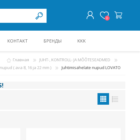
0
КОНТАКТ
БРЕНДЫ
KKK
ВОЙТИ
Главная
JUHT-, KONTROLL- JA MÕÕTESEADMED
nupud ( ava 8, 16 ja 22 mm )
Juhtimisahelate nupud LOVATO
KILBID JA KILBITARVIKUD
S
!