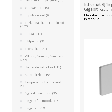
Nivooandurid ja ujukid (38)
Ethernet RJ45 
Vooluandurid (5)
Gigabit, -25...
Manufacturer cod
Impulssreleed (9)
In stock: 2
Teekonnalülitid ( Lõpulülitid
) (120)
Pedaalid (7)
Juhtpuldid (31)
Trosslülitid (21)
Vilkurid, Sireenid, Summerid
(267)
Hämaralülitid ja lisad (11)
Kontrollreleed (94)
Temperatuurikontrollerid
(57)
Signaalimuundurid (36)
Pingetrafo ( moodul ) (6)
Pingetrafo (195)