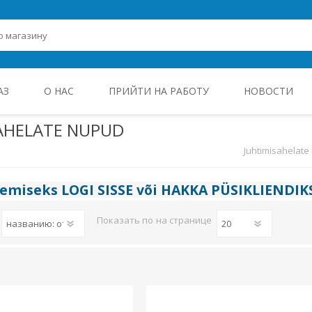
АЗ
О НАС
ПРИЙТИ НА РАБОТУ
НОВОСТИ
AHELATE NUPUD
Juhtimisahelate 
ROHEENERGIA JA TÖÖSTUSELEKTROONIKA
gemiseks
LOGI SISSE
või
HAKKA PÜSIKLIENDIK
Показать по
на странице