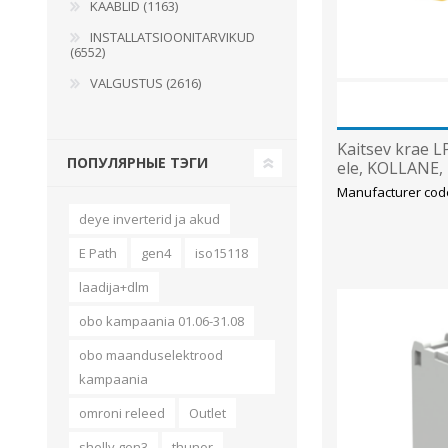
KAABLID (1163)
INSTALLATSIOONITARVIKUD
(6552)
VALGUSTUS (2616)
Kaitsev krae 
ПОПУЛЯРНЫЕ ТЭГИ
ele, KOLLANE,
Manufacturer cod
deye inverterid ja akud
E Path
gen4
iso15118
laadija+dlm
obo kampaania 01.06-31.08
obo maanduselektrood
kampaania
omroni releed
Outlet
shelly gen3
thunor